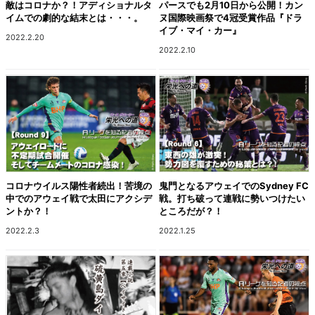
敵はコロナか？！アディショナルタ
パースでも2月10日から公開！カン
イムでの劇的な結末とは・・・。
ヌ国際映画祭で4冠受賞作品『ドラ
イブ・マイ・カー』
2022.2.20
2022.2.10
コロナウイルス陽性者続出！苦境の
鬼門となるアウェイでのSydney FC
中でのアウェイ戦で太田にアクシデ
戦。打ち破って連戦に勢いつけたい
ントか？！
ところだが？！
2022.2.3
2022.1.25