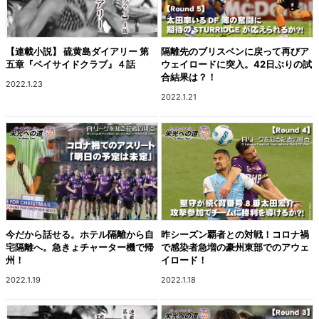
【連載小説】 硫黄島ダイアリー 第
隔離先のブリスベンに戻って再びア
五章『ベイサイドクラブ』４話
ウェイロードに突入。42日ぶりの試
合結果は？！
2022.1.23
2022.1.21
今だから話せる。ホテル隔離から自
昨シーズン覇者との対戦！コロナ禍
宅隔離へ。急きょチャーター機で帰
で感染者急増の豪州東部でのアウェ
州！
イロード！
2022.1.19
2022.1.18