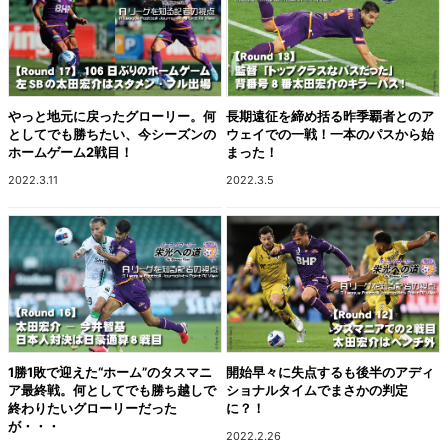
やっと地元に戻ったグローリー。何
長期遠征を締め括る昨季覇者とのア
としてでも勝ちたい、今シーズンの
ウェイでの一戦！一本のパスから始
ホームゲーム2戦目！
まった！
2022.3.11
2022.3.5
1勝1敗で迎えた“ホーム”のタスマニ
開始早々に失点するも後半のアディ
ア最終戦。何としてでも勝ち越しで
ショナルタイムでまさかの判定
終わりたいグローリーだった
に？！
が・・・
2022.2.26