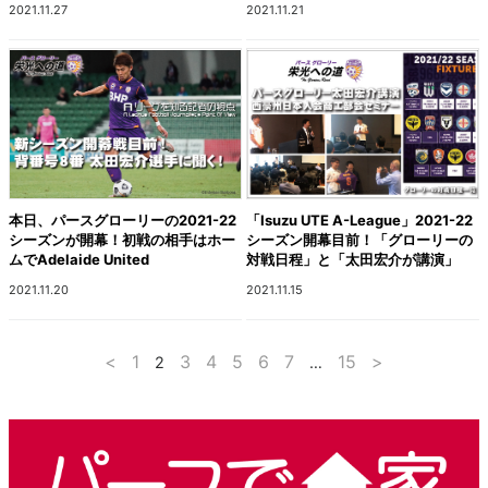
2021.11.27
2021.11.21
本日、パースグローリーの2021-22
「Isuzu UTE A-League」2021-22
シーズンが開幕！初戦の相手はホー
シーズン開幕目前！「グローリーの
ムでAdelaide United
対戦日程」と「太田宏介が講演」
2021.11.20
2021.11.15
<
1
3
4
5
6
7
15
>
2
…