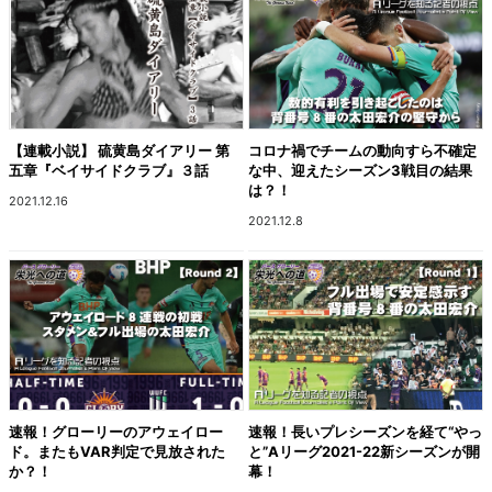
【連載小説】 硫黄島ダイアリー 第
コロナ禍でチームの動向すら不確定
五章『ベイサイドクラブ』３話
な中、迎えたシーズン3戦目の結果
は？！
2021.12.16
2021.12.8
速報！グローリーのアウェイロー
速報！長いプレシーズンを経て“やっ
ド。またもVAR判定で見放された
と”Aリーグ2021-22新シーズンが開
か？！
幕！