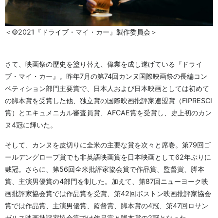
＜©2021『ドライブ・マイ・カー』製作委員会＞
さて、映画祭の歴史を塗り替え、偉業を成し遂げている『ドライ
ブ・マイ・カー』。昨年7月の第74回カンヌ国際映画祭の長編コン
ペティション部門主要賞で、日本人および日本映画としては初めて
の脚本賞を受賞した他、独立賞の国際映画批評家連盟賞（FIPRESCI
賞）とエキュメニカル審査員賞、AFCAE賞を受賞し、史上初のカン
ヌ4冠に輝いた。
そして、カンヌを皮切りに全米の主要な賞を次々と席巻。第79回ゴ
ールデングローブ賞でも非英語映画賞を日本映画として62年ぶりに
戴冠。さらに、第56回全米批評家協会賞で作品賞、監督賞、脚本
賞、主演男優賞の4部門を制した。加えて、第87回ニューヨーク映
画批評家協会賞では作品賞を受賞、第42回ボストン映画批評家協会
賞では作品賞、主演男優賞、監督賞、脚本賞の4冠、第47回ロサン
ゼルス映画批評家協会賞では作品賞と脚本賞の2冠となった。