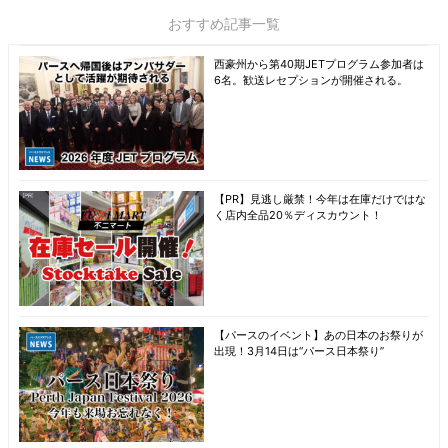
おすすめ記事一覧
西豪州から第40期JETプログラム参加者は
6名。歓送レセプションが開催される。
【PR】見逃し厳禁！今年は在庫だけではな
く店内全品20％ディスカウント！
【パースのイベント】あの日本のお祭りが
出現！3月14日は“パース日本祭り”