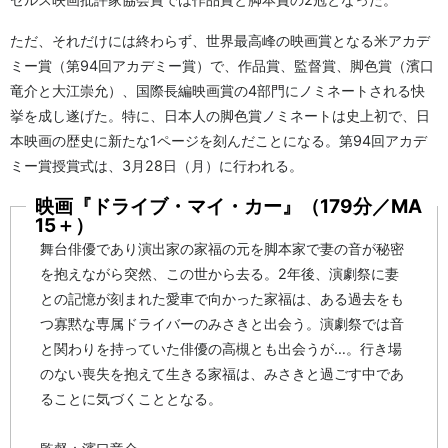
ただ、それだけには終わらず、世界最高峰の映画賞となる米アカデ
ミー賞（第94回アカデミー賞）で、作品賞、監督賞、脚色賞（濱口
竜介と大江崇允）、国際長編映画賞の4部門にノミネートされる快
挙を成し遂げた。特に、日本人の脚色賞ノミネートは史上初で、日
本映画の歴史に新たな1ページを刻んだことになる。第94回アカデ
ミー賞授賞式は、3月28日（月）に行われる。
映画『ドライブ・マイ・カー』（179分／MA
15＋）
舞台俳優であり演出家の家福の元を脚本家で妻の音が秘密
を抱えながら突然、この世から去る。2年後、演劇祭に妻
との記憶が刻まれた愛車で向かった家福は、ある過去をも
つ寡黙な専属ドライバーのみさきと出会う。演劇祭では音
と関わりを持っていた俳優の高槻とも出会うが…。行き場
のない喪失を抱えて生きる家福は、みさきと過ごす中であ
ることに気づくこととなる。