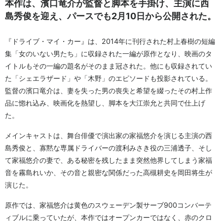
本作は、濱口竜介が監督と脚本を手掛け、主演に西
島秀俊を迎え、パースでも2月10日から公開された。
『ドライブ・マイ・カー』は、2014年に刊行された村上春樹の短編
集「女のいない男たち」に収録された一編が原作となり、映画のタ
イトルもその一編の題名がそのまま冠された。他にも収録されてい
た「シェエラザード」や「木野」のエピソードも投影されている。
監督の濱口竜介は、妻を失った男の喪失と希望を綴ったその村上作
品に惚れ込み、映画化を熱望し、脚本を大江崇允と共同で仕上げ
た。
メインキャストは、舞台俳優で演出家の家福悠介を演じる主演の西
島秀俊と、寡黙な専属ドライバーの渡利みさき役の三浦透子、そし
て家福悠介の妻で、ある秘密を残したまま突然他界してしまう家福
音を霧島れいか、その音と親密な関係だった高槻耕史を岡田将生が
演じた。
原作では、家福悠介は黄色のスウェーデン製サーブ900コンバーテ
ィブルに乗っていたが、本作ではオープンカーではなく、赤のクロ