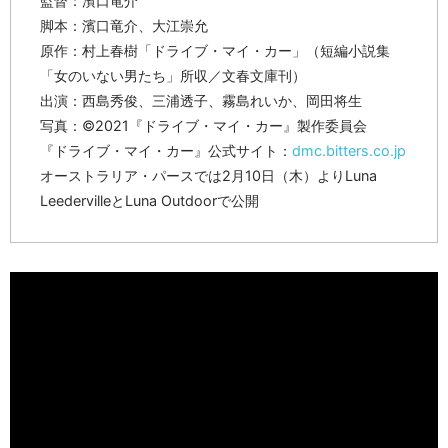
監督：濱口竜介
脚本：濱口竜介、大江崇允
原作：村上春樹「ドライブ・マイ・カー」（短編小説集
「女のいない男たち」所収／文春文庫刊）
出演：西島秀俊、三浦透子、霧島れいか、岡田将生
写真：©2021『ドライブ・マイ・カー』製作委員会
『ドライブ・マイ・カー』公式サイト：
dmc.bitters.co.jp
オーストラリア・パースでは2月10日（木）よりLuna
LeedervilleとLuna Outdoorで公開