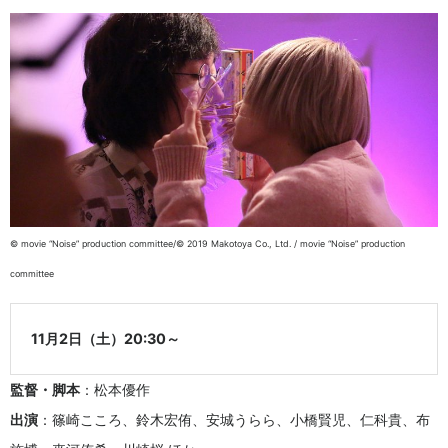
© movie “Noise” production committee/© 2019 Makotoya Co., Ltd. / movie “Noise” production
committee
11月2日（土）20:30～
監督・脚本
：松本優作
出演
：篠崎こころ、鈴木宏侑、安城うらら、小橋賢児、仁科貴、布