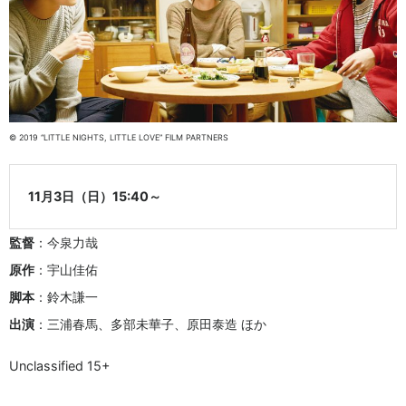
© 2019 “LITTLE NIGHTS, LITTLE LOVE” FILM PARTNERS
11月3日（日）15:40～
監督
：今泉力哉
原作
：宇山佳佑
脚本
：鈴木謙一
出演
：三浦春馬、多部未華子、原田泰造 ほか
Unclassified 15+