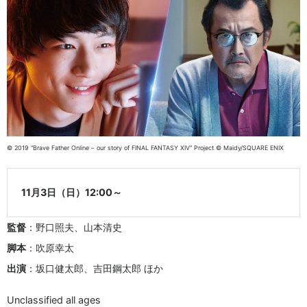
© 2019 “Brave Father Online – our story of FINAL FANTASY XIV” Project © Maidy/SQUARE ENIX
11月3日（日）12:00～
監督
：野口照夫、山本清史
脚本
：吹原幸太
出演
：坂口健太郎、吉田鋼太郎 ほか
Unclassified all ages