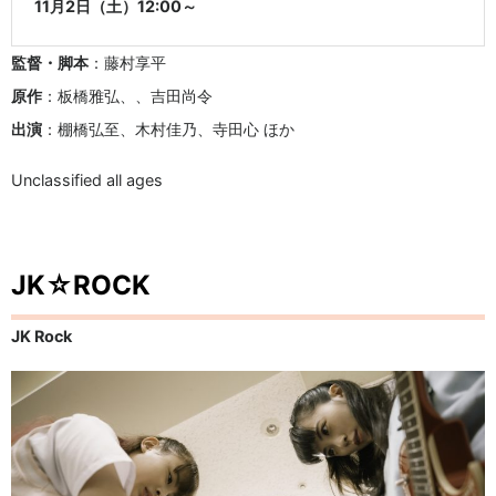
11月2日（土）12:00～
監督・脚本
：藤村享平
原作
：板橋雅弘、、吉田尚令
出演
：棚橋弘至、木村佳乃、寺田心 ほか
Unclassified all ages
JK☆ROCK
JK Rock