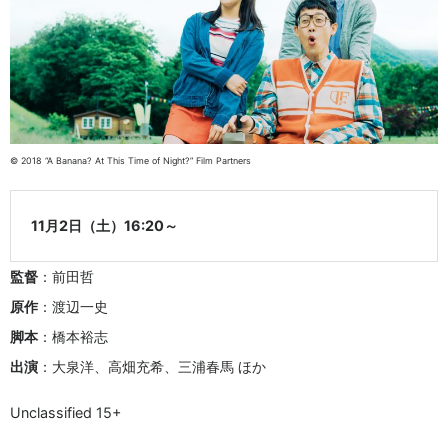
© 2018 “A Banana? At This Time of Night?” Film Partners
11月2日（土）16:20～
監督
：前田哲
原作
：渡辺一史
脚本
：橋本裕志
出演
：大泉洋、高畑充希、三浦春馬 ほか
Unclassified 15+