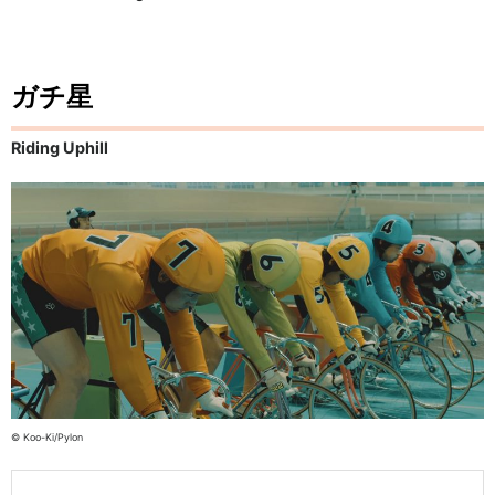
ガチ星
Riding Uphill
© Koo-Ki/Pylon