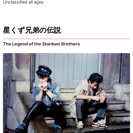
Unclassified all ages
星くず兄弟の伝説
The Legend of the Stardust Brothers