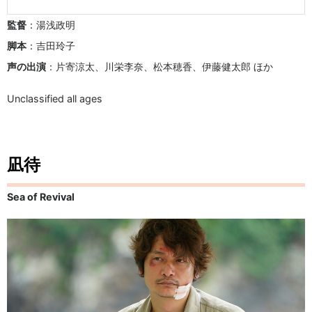
監督
：湯浅政明
脚本
：吉田玲子
声の出演
：片寄涼太、川栄李奈、松本穂香、伊藤健太郎 ほか
Unclassified all ages
凪待
Sea of Revival