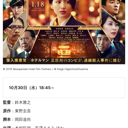
© 2019 Masquerade Hotel Film Partners / © Keigo Higashino/Shueisha
10月30日（水）18:45～
監督
：鈴木雅之
原作
：東野圭吾
脚本
：岡田道尚
出演
：木村拓哉、長澤まさみ ほか