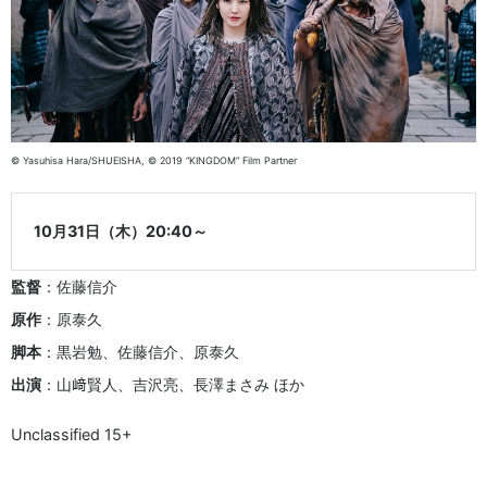
© Yasuhisa Hara/SHUEISHA, © 2019 “KINGDOM” Film Partner
10月31日（木）20:40～
監督
：佐藤信介
原作
：原泰久
脚本
：黒岩勉、佐藤信介、原泰久
出演
：山﨑賢人、吉沢亮、長澤まさみ ほか
Unclassified 15+