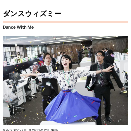
ダンスウィズミー
Dance With Me
© 2019 “DANCE WITH ME” FILM PARTNERS