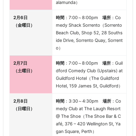
alamunda）
2月6日
時間
：7:00～8:00pm
場所
：Co
（金曜日）
medy Shack Sorrento（Sorrento
Beach Club, Shop 52, 28 Souths
ide Drive, Sorrento Quay, Sorrent
o）
2月7日
時間
：7:00～8:00pm
場所
：Guil
（土曜日）
dford Comedy Club (Upstairs) at
Guildford Hotel（The Guildford
Hotel, 159 James St, Guildford）
2月8日
時間
：3:30～4:30pm
場所
：Co
（日曜日）
medy Club at The Laugh Resort
@ The Shoe（The Shoe Bar & C
afé, 376 – 420 Wellington St, Ya
gan Square, Perth）