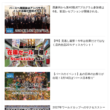
西豪州から第40期JETプログラム参加者は
6名。歓送レセプションが開催される。
【PR】見逃し厳禁！今年は在庫だけではな
く店内全品20％ディスカウント！
【パースのイベント】あの日本のお祭りが
出現！3月14日は“パース日本祭り”
2027年ワールドカップへのサクセスストー