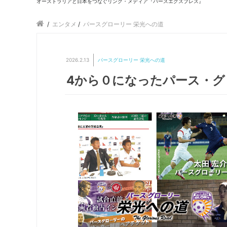
オーストラリアと日本をつなぐリンク・メディア『パースエクスプレス』
/
エンタメ
/
パースグローリー 栄光への道
2026.2.13
パースグローリー 栄光への道
4から０になったパース・グ