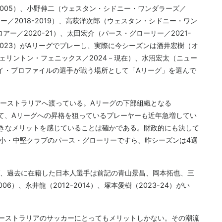
2005）、小野伸二（ウェスタン・シドニー・ワンダラーズ／
リー／2018-2019）、高萩洋次郎（ウェスタン・シドニー・ワン
アー／2020-21）、太田宏介（パース・グローリー／2021-
023）がAリーグでプレーし、実際に今シーズンは酒井宏樹（オ
ウェリントン・フェニックス／2024－現在）、水沼宏太（ニュー
ハイ・プロファイルの選手が戦う場所として「Aリーグ」を選んで
ーストラリアへ渡っている。Aリーグの下部組織となる
e）でプレーして、Aリーグへの昇格を狙っているプレーヤーも近年急増してい
きなメリットを感じていることは確かである。財政的にも決して
の小・中堅クラブのパース・グローリーですら、昨シーズンは4選
、過去に在籍した日本人選手は前記の青山景昌、岡本拓也、三
6）、永井龍（2012-2014）、塚本愛樹（2023-24）がい
ーストラリアのサッカーにとってもメリットしかない。その潮流