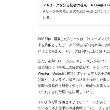
＜Aリーグを知る記者の視点 A League Football
Aリーグを知る記者の視点から更に詳しく
いる。
2005年に開幕したAリーグは、昨シーズンで
上を目的としたリーグ2部制の試行も昨年、始
いうこともあり、Aリーグは例年以上に盛り上
ただ、参加13チームが、今シーズンから12チーム
政危機により事実上の経営破綻で、今シーズン
Western Unitedに在籍していた日本
け取り、オンライン賭博の結果を操作した罪に
年間の資格停止処分を受けた。檀崎の弁護人は「W
ていた」と犯行理由を説明している。
そのような影を落とすようなニュースがある一
ている日本人選手の海外挑戦に「Aリーグ」が