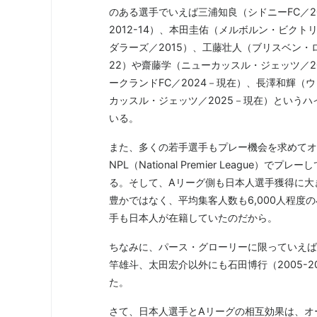
のある選手でいえば三浦知良（シドニーFC／
2012-14）、本田圭佑（メルボルン・ビクト
ダラーズ／2015）、工藤壮人（ブリスベン・ロ
22）や齋藤学（ニューカッスル・ジェッツ／2
ークランドFC／2024－現在）、長澤和輝（
カッスル・ジェッツ／2025－現在）という
いる。
また、多くの若手選手もプレー機会を求めてオ
NPL（National Premier Leagu
る。そして、Aリーグ側も日本人選手獲得に大
豊かではなく、平均集客人数も6,000人程度
手も日本人が在籍していたのだから。
ちなみに、パース・グローリーに限っていえば
竿雄斗、太田宏介以外にも石田博行（2005-200
た。
さて、日本人選手とAリーグの相互効果は、オ