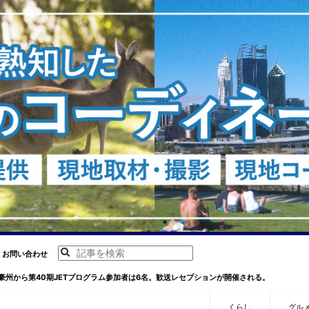
お問い合わせ
豪州から第40期JETプログラム参加者は6名。歓送レセプションが開催される。
くらし
グル