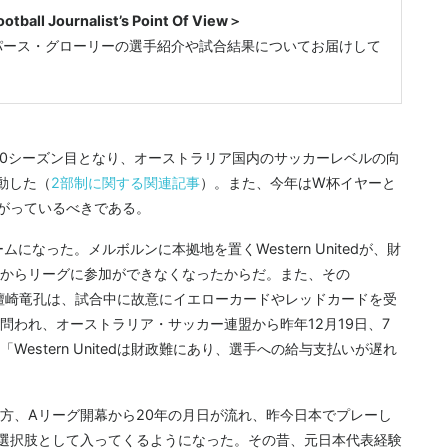
 Journalist’s Point Of View＞
パース・グローリーの選手紹介や試合結果についてお届けして
20シーズン目となり、オーストラリア国内のサッカーレベルの向
動した（
2部制に関する関連記事
）。また、今年はW杯イヤーと
がっているべきである。
になった。メルボルンに本拠地を置くWestern Unitedが、財
からリーグに参加ができなくなったからだ。また、その
人選手の檀崎竜孔は、試合中に故意にイエローカードやレッドカードを受
問われ、オーストラリア・サッカー連盟から昨年12月19日、7
estern Unitedは財政難にあり、選手への給与支払いが遅れ
方、Aリーグ開幕から20年の月日が流れ、昨今日本でプレーし
選択肢として入ってくるようになった。その昔、元日本代表経験