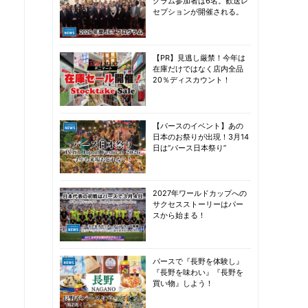
グラム参加者は6名。歓送レ
セプションが開催される。
【PR】見逃し厳禁！今年は
在庫だけではなく店内全品
20％ディスカウント！
【パースのイベント】あの
日本のお祭りが出現！3月14
日は“パース日本祭り”
2027年ワールドカップへの
サクセスストーリーはパー
スから始まる！
パースで『長野を体験し』
『長野を味わい』『長野を
買い物』しよう！