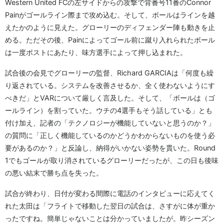
Western United FCの左サイドからの攻撃で背番号11番のConnor
Painがゴールライン際まで攻め込む。そして、ボールはラインを越
えたかのように見えた。グローリーのディフェンダー陣も動きを止
める。ただその後、Painによってゴール前に蹴り入れられたボール
は一度ポストにあたり、味方選手によって押し込まれた。
試合後の会見でグローリーの監督、Richard GARCIAは「何度も繰
り返されている。システムを改善させるか、全く使わないようにす
べきだ」とVARについて厳しく言及した。そして、「ボールは（ゴ
ールライン）を割っていた。ウチの4選手もそう話している」とも
付け加え、記者の「テクノロジーが機能していないと思うのか？」
の質問に「正しく機能しているのかどうかわからないものを使う必
要があるのか？」と反論し、納得がいかない姿勢を貫いた。Round
1でもゴールが取り消されているグローリーだったが、この日も後味
の悪い結末で勝ち点を失った。
試合が終わり、日付が変わる間際に電話のインタビューに応えてく
れた太田は「フライトで移動した翌日の試合は、さすがに体が重か
ったですね。簡単じゃないことは分かっていましたが。昨シーズン