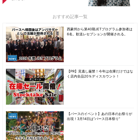
おすすめ記事一覧
西豪州から第40期JETプログラム参加者は
6名。歓送レセプションが開催される。
【PR】見逃し厳禁！今年は在庫だけではな
く店内全品20％ディスカウント！
【パースのイベント】あの日本のお祭りが
出現！3月14日は“パース日本祭り”