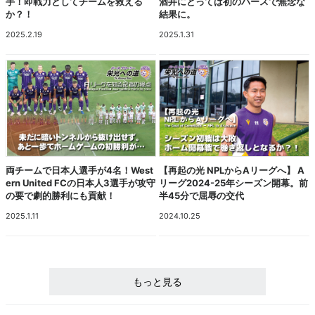
手！即戦力としてチームを救える
酒井にとっては初のパースで無念な
か？！
結果に。
2025.2.19
2025.1.31
両チームで日本人選手が4名！West
【再起の光 NPLからAリーグへ】 A
ern United FCの日本人3選手が攻守
リーグ2024-25年シーズン開幕。前
の要で劇的勝利にも貢献！
半45分で屈辱の交代
2025.1.11
2024.10.25
もっと見る