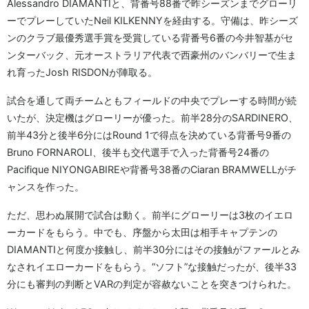
Alessandro DIAMANTIと、背番号88番で昨シーズンまでグローリ
ーでプレーしていたNeil KILKENNYを経由する。守備は、昨シーズ
ンのクラブ最優秀選手賞を受賞している背番号6番の今井智基がセ
ンターバック、元オーストラリア代表で西豪州のバンバリーで生ま
れ育ったJosh RISDONが陣取る。
試合を通して両チームともフィールドの中央でプレーする時間が続
いたが、決定機はグローリーが優った。前半28分のSARDINERO、
前半43分と後半6分にはRound 1で得点を決めている背番号9番の
Bruno FORNAROLI、後半も交代選手で入った背番号24番の
Pacifique NIYONGABIREや背番号38番のCiaran BRAMWELLがチ
ャンスを作った。
ただ、思わぬ展開で試合は動く。前半にグローリーは3枚のイエロ
ーカードをもらう。中でも、序盤から太田は相手キャプテンの
DIAMANTIと何度か接触し、前半30分にはその接触がファールとみ
なされイエローカードをもらう。“ソフト”な接触だったが、後半33
分にも審判の判断とVARの判定が容赦ないことを突きつけられた。