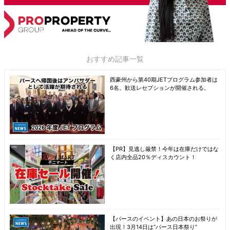
おすすめ記事一覧
西豪州から第40期JETプログラム参加者は
6名。歓送レセプションが開催される。
【PR】見逃し厳禁！今年は在庫だけではな
く店内全品20％ディスカウント！
【パースのイベント】あの日本のお祭りが
出現！3月14日は“パース日本祭り”