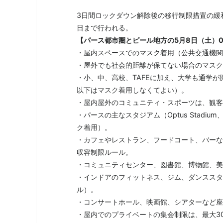
3日間ロックダウン解除後の移行制限措置の緩
日まで行われる。
【パース都市圏とピール地方の5月8日（土）0
・屋内スペースでのマスク着用（公共交通機関
・屋外でも社会的距離が保てない場合のマスク
・小、中、高校、TAFEに加え、大学も通学
以下はマスク着用しなくてよい）。
・屋内屋外のコミュニティ・スポーツは、観客
・パースの主なスタジアム（Optus Stadium、
ク着用）。
・カフェやレストラン、フードコート、バーな
収容制限ルール。
・コミュニティセンター、図書館、博物館、美
・インドアのフィットネス、ジム、ダンススタ
ル）。
・コンサートホール、映画館、シアターなど座
・屋内でのプライベートの集会制限は、最大3