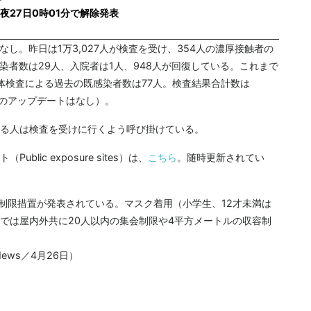
27日0時01分で解除発表
し。昨日は1万3,027人が検査を受け、354人の濃厚接触者の
染者数は29人、入院者は1人、948人が回復している。これまで
体検査による過去の既感染者数は77人。検査結果合計数は
数のアップデートはなし）。
る人は検査を受けに行くよう呼び掛けている。
ic exposure sites）は、
こちら
。随時更新されてい
行制限措置が発表されている。マスク着用（小学生、12才未満は
では屋内外共に20人以内の集会制限や4平方メートルの収容制
ews／4月26日）