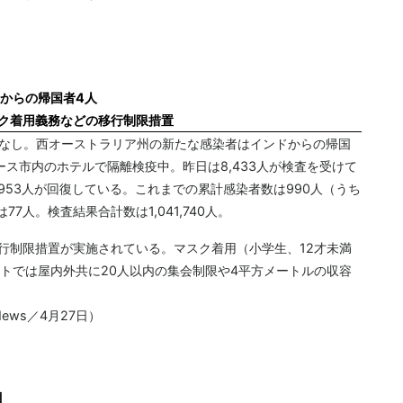
からの帰国者4人
スク着用義務などの移行制限措置
者なし。西オーストラリア州の新たな感染者はインドからの帰国
パース市内のホテルで隔離検疫中。昨日は8,433人が検査を受けて
953人が回復している。これまでの累計感染者数は990人（うち
人。検査結果合計数は1,041,740人。
移行制限措置が実施されている。マスク着用（小学生、12才未満
トでは屋内外共に20人以内の集会制限や4平方メートルの収容
ews／4月27日）
目