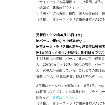
・ナイトクラブも再開可（マスク着用。4平方
・結婚式、葬儀は200人まで。
・待機的手術の再開。病院、老人介護施設、障
（情報元：西オーストラリア州保健省／ABC N
更新日：2021年4月28日（水）
▶パースで新たな市中感染者なし
▶西オーストラリア州の新たな感染者は帰国者
▶3日間ロックダウン解除後、5月1日までマ
4月28日（水曜日）パースで新たな市中感染
人、20代の女性と30代～50代の男性、パー
人、958人が回復している。これまでの累計感
者数は77人。検査結果合計数は1,055,453人。
3日間ロックダウンが解除され、5月1日まで
は着用しなくてよい）の義務付け、プライベー
制限など、
詳細はこちら
へ。
（情報元：西オーストラリア州保健省／ABC N