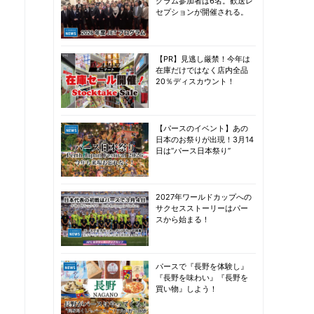
グラム参加者は6名。歓送レ
セプションが開催される。
【PR】見逃し厳禁！今年は
在庫だけではなく店内全品
20％ディスカウント！
【パースのイベント】あの
日本のお祭りが出現！3月14
日は“パース日本祭り”
2027年ワールドカップへの
サクセスストーリーはパー
スから始まる！
パースで『長野を体験し』
『長野を味わい』『長野を
買い物』しよう！