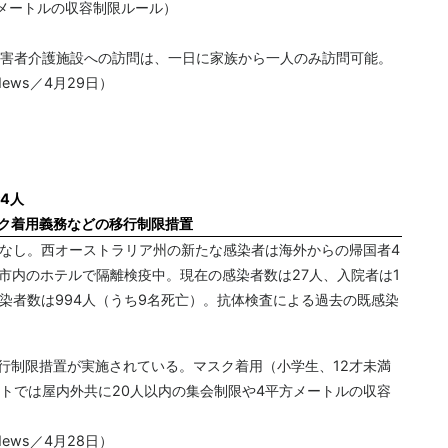
メートルの収容制限ルール）
害者介護施設への訪問は、一日に家族から一人のみ訪問可能。
ews／4月29日）
4人
スク着用義務などの移行制限措置
者なし。西オーストラリア州の新たな感染者は海外からの帰国者4
ス市内のホテルで隔離検疫中。現在の感染者数は27人、入院者は1
染者数は994人（うち9名死亡）。抗体検査による過去の既感染
移行制限措置が実施されている。マスク着用（小学生、12才未満
トでは屋内外共に20人以内の集会制限や4平方メートルの収容
ews／4月28日）