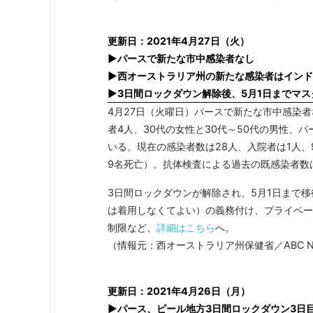
更新日：2021年4月27日（火）
▶パースで新たな市中感染者なし
▶西オーストラリア州の新たな感染者はインド
▶3日間ロックダウン解除後、5月1日までマ
4月27日（火曜日）パースで新たな市中感染
者4人、30代の女性と30代～50代の男性、
いる。現在の感染者数は28人、入院者は1人、
9名死亡）。抗体検査による過去の既感染者数は77
3日間ロックダウンが解除され、5月1日まで
は着用しなくてよい）の義務付け、プライベー
制限など、
詳細はこちら
へ。
（情報元：西オーストラリア州保健省／ABC N
更新日：2021年4月26日（月）
▶パース、ピール地方3日間ロックダウン3日