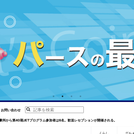
お問い合わせ
豪州から第40期JETプログラム参加者は6名。歓送レセプションが開催される。
くらし
グル