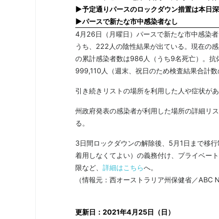
▶予定通りパースのロックダウン措置は本日深夜
▶パースで新たな市中感染者なし
4月26日（月曜日）パースで新たな市中感染者な
うち、222人の陰性結果が出ている。現在の感
の累計感染者数は986人（うち9名死亡）。抗
999,110人（週末、祝日のため検査結果合計
引き続きリストの場所を利用した人や症状があ
州政府発表の感染者が利用した場所の詳細リスト（Publ
る。
3日間ロックダウンの解除後、5月1日まで移
着用しなくてよい）の義務付け、プライベート
限など、
詳細はこちら
へ。
（情報元：西オーストラリア州保健省／ABC N
更新日：2021年4月25日（日）