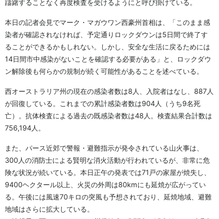
躊躇することなく再度検査を受けるようにと呼び掛けている。
本日の記者会見でマーク・マガウワン西豪州首相は、「このまま感
染者が確認されなければ、予定通りロックダウンは5日間で終了す
ることができるかもしれない。しかし、安全な生活に戻るためには
14日間市中感染がないことを確認する必要がある」と、ロックダウ
ン解除後も何らかの規制が続く可能性があることを述べている。
西オーストラリア州の現在の感染者数は8人、入院者はなし、887人
が回復している。これまでの累計感染者数は904人（うち9名死
亡）。抗体検査による過去の既感染者数は48人。検査結果合計数は
756,194人。
また、パース近郊で警報・避難指示が発令されている山火事は、
300人の消防士による賢明な消火活動が行われているが、非常に危
険な状況が続いている。本日正午の発表では71戸の家屋が焼失し、
9400ヘクタール以上、火災の外周は80kmにも延焼が広がってい
る。午後には風速70キロの突風も予想されており、延焼地域、避難
地域はさらに拡大している。