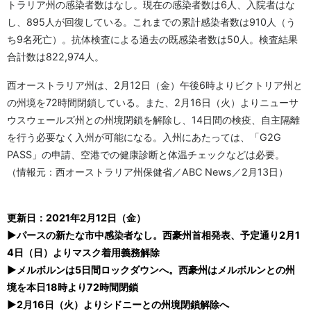
トラリア州の感染者数はなし。現在の感染者数は6人、入院者はな
し、895人が回復している。これまでの累計感染者数は910人（う
ち9名死亡）。抗体検査による過去の既感染者数は50人。検査結果
合計数は822,974人。
西オーストラリア州は、2月12日（金）午後6時よりビクトリア州と
の州境を72時間閉鎖している。また、2月16日（火）よりニューサ
ウスウェールズ州との州境閉鎖を解除し、14日間の検疫、自主隔離
を行う必要なく入州が可能になる。入州にあたっては、「G2G
PASS」の申請、空港での健康診断と体温チェックなどは必要。
（情報元：西オーストラリア州保健省／ABC News／2月13日）
更新日：2021年2月12日（金）
▶パースの新たな市中感染者なし。西豪州首相発表、予定通り2月1
4日（日）よりマスク着用義務解除
▶メルボルンは5日間ロックダウンへ。西豪州はメルボルンとの州
境を本日18時より72時間閉鎖
▶2月16日（火）よりシドニーとの州境閉鎖解除へ