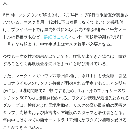
人。
5日間ロックダウンが解除され、2月14日まで移行制限措置が実施さ
れている。マスク着用（12才以下は着用しなくてよい）の義務付
け、プライベートでは屋内外共に20人以内の集会制限や4平方メー
トルの収容制限など、
詳細はこちら
へ。小中高校新学期も2月8日
（月）から始まり、中学生以上はマスク着用が必要となる。
今後も一度陰性の結果が出ていても、症状が出てきた場合は、躊躇
することなく再度検査を受けるようにと呼び掛けている。
また、マーク・マガウワン西豪州首相は、今月中にも優先順に新型
コロナウイルスのワクチン接種が開始される予定であることを明ら
かにし、3週間間隔で2回投与するため、1万回分のファイザー製ワ
クチンを5000人に接種開始される。ワクチン接種が最優先とされる
グループは、検疫および国境労働者、リスクの高い最前線の医療ス
タッフ、高齢者および障害者ケア施設のスタッフと居住者となる。
年内中にはすべての西オーストラリア州民がワクチン接種を受ける
ことができる見込み。