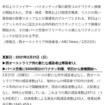
本日よりファイザー・バイオンテック製の新型コロナワクチン接種
が開始された。空港・検疫・警察および国境労働者、リスクの高い
最前線の医療スタッフなどが最優先のグループとされる。初日はハ
イアットホテルに設立される州内初のワクチンクリニックで接種が
開始され、その後パース空港やフリーマントル港にもワクチンクリ
ニックが設立される予定。
（情報元：西オーストラリア州保健省／ABC News／2月22日）
更新日：2021年2月21日（日）
▶西オーストラリア州の新たな感染者は帰国者1人
▶パース空港に5000回分のワクチン到着、明日から接種開始へ
2月21日（日曜日）、パースの新たな市中感染者はなし。西オース
トラリア州の感染者数は1人、海外からの帰国者で50代の女性、パ
ース市内のホテルで隔離検疫中。現在の感染者数は3人、入院者は
なし、899人が回復している。これまでの累計感染者数は911人（う
ち9名死亡）。抗体検査による過去の既感染者数は50人。検査結果
合計数は845,459人。