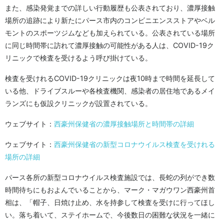
また、感染発覚までの詳しい行動履歴も公表されており、濃厚接触
場所の追跡により新たにパース市内のコンビニエンスストアやベル
モントのスポーツジムなども加えられている。公表されている場所
に同じ時間帯に訪れて濃厚接触の可能性がある人は、COVID-19ク
リニックで検査を受けるよう呼び掛けている。
検査を受けれるCOVID-19クリニックは夜10時まで時間を延長して
いる他、ドライブスルーや各検査機関、感染者の居住地であるメイ
ランズにも仮設クリニックが設置されている。
ウェブサイト：
西豪州保健省の濃厚接触場所と時間帯の詳細
ウェブサイト：
西豪州保健省の新型コロナウイルス検査を受けれる
場所の詳細
パース各所の新型コロナウイルス検査施設では、長蛇の列ができ数
時間待ちにもおよんでいることから、マーク・マガウワン西豪州首
相は、「帽子、日焼け止め、水を持参して検査を受けに行ってほし
い。落ち着いて、ステイホームで、今後数日の困難な状況を一緒に