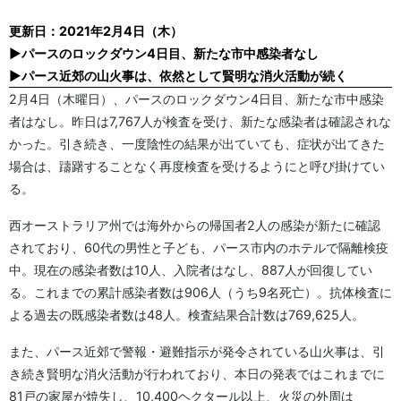
更新日：2021年2月4日（木）
▶パースのロックダウン4日目、新たな市中感染者なし
▶パース近郊の山火事は、依然として賢明な消火活動が続く
2月4日（木曜日）、パースのロックダウン4日目、新たな市中感染
者はなし。昨日は7,767人が検査を受け、新たな感染者は確認されな
かった。引き続き、一度陰性の結果が出ていても、症状が出てきた
場合は、躊躇することなく再度検査を受けるようにと呼び掛けてい
る。
西オーストラリア州では海外からの帰国者2人の感染が新たに確認
されており、60代の男性と子ども、パース市内のホテルで隔離検疫
中。現在の感染者数は10人、入院者はなし、887人が回復してい
る。これまでの累計感染者数は906人（うち9名死亡）。抗体検査に
よる過去の既感染者数は48人。検査結果合計数は769,625人。
また、パース近郊で警報・避難指示が発令されている山火事は、引
き続き賢明な消火活動が行われており、本日の発表ではこれまでに
81戸の家屋が焼失し、10,400ヘクタール以上、火災の外周は