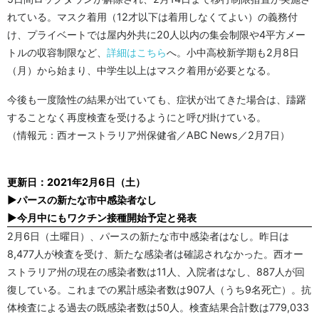
れている。マスク着用（12才以下は着用しなくてよい）の義務付
け、プライベートでは屋内外共に20人以内の集会制限や4平方メー
トルの収容制限など、
詳細はこちら
へ。小中高校新学期も2月8日
（月）から始まり、中学生以上はマスク着用が必要となる。
今後も一度陰性の結果が出ていても、症状が出てきた場合は、躊躇
することなく再度検査を受けるようにと呼び掛けている。
（情報元：西オーストラリア州保健省／ABC News／2月7日）
更新日：2021年2月6日（土）
▶パースの新たな市中感染者なし
▶今月中にもワクチン接種開始予定と発表
2月6日（土曜日）、パースの新たな市中感染者はなし。昨日は
8,477人が検査を受け、新たな感染者は確認されなかった。西オー
ストラリア州の現在の感染者数は11人、入院者はなし、887人が回
復している。これまでの累計感染者数は907人（うち9名死亡）。抗
体検査による過去の既感染者数は50人。検査結果合計数は779,033