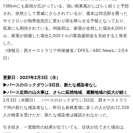
136kmにも延焼が広がっている。強い南東風がしばらく続くと予想
され、依然として脅威にさらされているが、週末は州北部を襲った
サイクロンが熱帯低気圧に変わり雨を降らせる予報となっており、
収束にも期待されている。州政府は、家屋が全焼した場合4,000ド
ル、家屋が損傷した場合2,000ドルの緊急援助金を支給すると発表
した。
（情報元：西オーストラリア州保健省／DFES／ABC News／2月4
日）
更新日：2021年2月3日（水）
▶パースのロックダウン3日目、新たな感染者なし
▶パース近郊の山火事は、さらに延焼地域、避難地域の拡大が続く
2月3日（水曜日）、パースのロックダウン3日目、西オーストラリ
ア州の新たな感染者なし。昨日も各検査場に多くの人が訪れ12,326
人が検査を受けたが、新たな感染者は確認されなかった。
引き続き、一度陰性の結果が出ていても、症状が出てきた場合は、