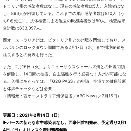
トラリア州の感染者数はなし。現在の感染者数は5人、入院者はな
し、896人が回復している。これまでの累計感染者数は910人（う
ち9名死亡）。抗体検査による過去の既感染者数は50人。検査結果
合計数は833,097人。
西オーストラリア州は、ビクトリア州との州境を閉鎖しており、メ
ルボルンのロックダウン期間である2月17日（水）まで州境閉鎖を
延長するとの発表を行った。
また、2月16日（火）よりニューサウスウェールズ州との州境閉鎖
を解除し、14日間の検疫、自主隔離を行う必要なく入州が可能にな
る。入州にあたっては、「G2G PASS」の申請、空港での健康診断
と体温チェックなどは必要。
（情報元：西オーストラリア州保健省／ABC News／2月15日）
更新日：2021年2月14日（日）
▶パースの新たな市中感染者なし。西豪州首相発表、予定通り2月1
4日（日）よりマスク着用義務解除