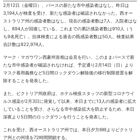
2月12日（金曜日）、パースの新たな市中感染者はなし。昨日は
3,194人が検査を受け、新たな感染者は確認されなかった。西オー
ストラリア州の感染者数はなし。現在の感染者数は7人、入院者はな
し、894人が回復している。これまでの累計感染者数は910人（う
ち9名死亡）。抗体検査による過去の既感染者数は50人。検査結果
合計数は822,974人。
マーク・マガウワン西豪州首相は会見を行い、このままパースで新
たな市中感染者が確認されなければ、予定通り2月14日（日）より
マスク着用義務など5日間ロックダウン解除後の移行制限措置を解
除することを発表した。
また、ビクトリア州政府は、ホテル検疫スタッフの新型コロナウイ
ルス感染が2月3日に発覚して以来、本日までに13人の感染者に拡大
していることを受け、さらなる市中感染拡大を防止するため、本日
深夜より5日間のロックダウンを行うことを発表した。
これを受け、西オーストラリア州では、本日夕方6時よりビクトリ
ア州との州境を72時間閉鎖する。