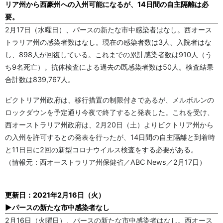
リア州から西豪州への入州可能になるが、14日間の自主隔離は必
要。
2月17日（水曜日）、パースの新たな市中感染者はなし。西オース
トラリア州の感染者数はなし。現在の感染者数は3人、入院者はな
し、898人が回復している。これまでの累計感染者数は910人（う
ち9名死亡）。抗体検査による過去の既感染者数は50人。検査結果
合計数は839,767人。
ビクトリア州政府は、移行措置の制限付きであるが、メルボルンの
ロックダウンを予定通り今夜で終了すると発表した。これを受け、
西オーストラリア州政府は、2月20日（土）よりビクトリア州から
の入州を許可するとの発表を行ったが、14日間の自主隔離と到着時
と11日目に2回の新型コロナウイルス検査をする必要がある。
（情報元：西オーストラリア州保健省／ABC News／2月17日）
更新日：2021年2月16日（火）
▶パースの新たな市中感染者なし
2月16日（火曜日）、パースの新たな市中感染者はなし。西オース