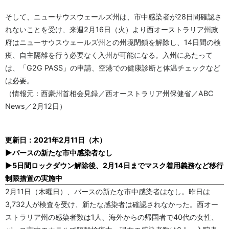
そして、ニューサウスウェールズ州は、市中感染者が28日間確認さ
れないことを受け、来週2月16日（火）より西オーストラリア州政
府はニューサウスウェールズ州との州境閉鎖を解除し、14日間の検
疫、自主隔離を行う必要なく入州が可能になる。入州にあたって
は、「G2G PASS」の申請、空港での健康診断と体温チェックなど
は必要。
（情報元：西豪州首相会見録／西オーストラリア州保健省／ABC
News／2月12日）
更新日：2021年2月11日（木）
▶パースの新たな市中感染者なし
▶5日間ロックダウン解除後、2月14日までマスク着用義務など移行
制限措置の実施中
2月11日（木曜日）、パースの新たな市中感染者はなし。昨日は
3,732人が検査を受け、新たな感染者は確認されなかった。西オー
ストラリア州の感染者数は1人、海外からの帰国者で40代の女性、