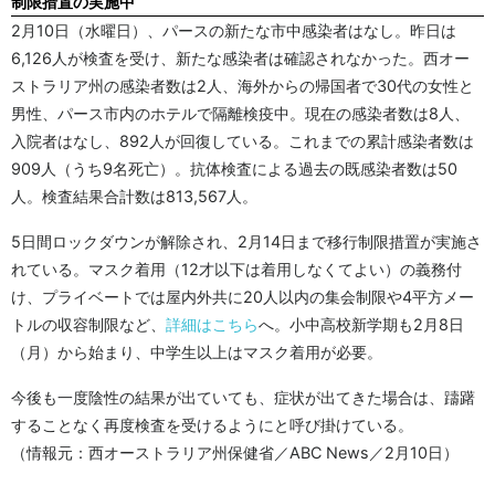
制限措置の実施中
2月10日（水曜日）、パースの新たな市中感染者はなし。昨日は
6,126人が検査を受け、新たな感染者は確認されなかった。西オー
ストラリア州の感染者数は2人、海外からの帰国者で30代の女性と
男性、パース市内のホテルで隔離検疫中。現在の感染者数は8人、
入院者はなし、892人が回復している。これまでの累計感染者数は
909人（うち9名死亡）。抗体検査による過去の既感染者数は50
人。検査結果合計数は813,567人。
5日間ロックダウンが解除され、2月14日まで移行制限措置が実施さ
れている。マスク着用（12才以下は着用しなくてよい）の義務付
け、プライベートでは屋内外共に20人以内の集会制限や4平方メー
トルの収容制限など、
詳細はこちら
へ。小中高校新学期も2月8日
（月）から始まり、中学生以上はマスク着用が必要。
今後も一度陰性の結果が出ていても、症状が出てきた場合は、躊躇
することなく再度検査を受けるようにと呼び掛けている。
（情報元：西オーストラリア州保健省／ABC News／2月10日）