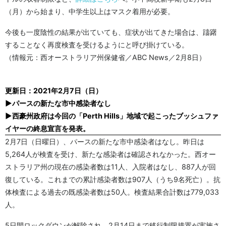
（月）から始まり、中学生以上はマスク着用が必要。
今後も一度陰性の結果が出ていても、症状が出てきた場合は、躊躇
することなく再度検査を受けるようにと呼び掛けている。
（情報元：西オーストラリア州保健省／ABC News／2月8日）
更新日：2021年2月7日（日）
▶パースの新たな市中感染者なし
▶西豪州政府は今回の「Perth Hills」地域で起こったブッシュファ
イヤーの終息宣言を発表。
2月7日（日曜日）、パースの新たな市中感染者はなし。昨日は
5,264人が検査を受け、新たな感染者は確認されなかった。西オー
ストラリア州の現在の感染者数は11人、入院者はなし、887人が回
復している。これまでの累計感染者数は907人（うち9名死亡）。抗
体検査による過去の既感染者数は50人。検査結果合計数は779,033
人。
5日間ロックダウンが解除され、2月14日まで移行制限措置が実施さ