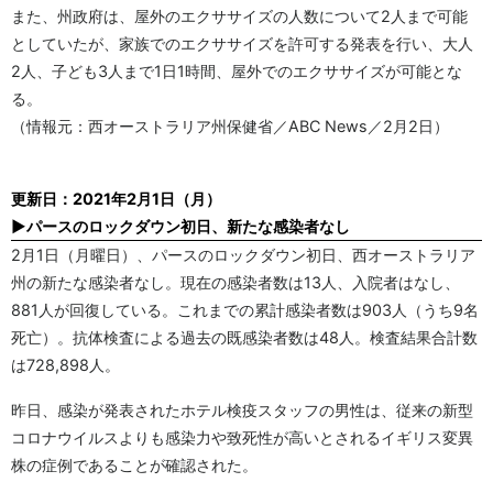
また、州政府は、屋外のエクササイズの人数について2人まで可能
としていたが、家族でのエクササイズを許可する発表を行い、大人
2人、子ども3人まで1日1時間、屋外でのエクササイズが可能とな
る。
（情報元：西オーストラリア州保健省／ABC News／2月2日）
更新日：2021年2月1日（月）
▶パースのロックダウン初日、新たな感染者なし
2月1日（月曜日）、パースのロックダウン初日、西オーストラリア
州の新たな感染者なし。現在の感染者数は13人、入院者はなし、
881人が回復している。これまでの累計感染者数は903人（うち9名
死亡）。抗体検査による過去の既感染者数は48人。検査結果合計数
は728,898人。
昨日、感染が発表されたホテル検疫スタッフの男性は、従来の新型
コロナウイルスよりも感染力や致死性が高いとされるイギリス変異
株の症例であることが確認された。