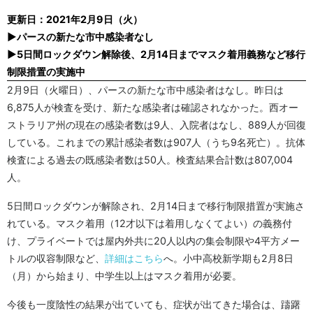
更新日：2021年2月9日（火）
▶パースの新たな市中感染者なし
▶5日間ロックダウン解除後、2月14日までマスク着用義務など移行
制限措置の実施中
2月9日（火曜日）、パースの新たな市中感染者はなし。昨日は
6,875人が検査を受け、新たな感染者は確認されなかった。西オー
ストラリア州の現在の感染者数は9人、入院者はなし、889人が回復
している。これまでの累計感染者数は907人（うち9名死亡）。抗体
検査による過去の既感染者数は50人。検査結果合計数は807,004
人。
5日間ロックダウンが解除され、2月14日まで移行制限措置が実施さ
れている。マスク着用（12才以下は着用しなくてよい）の義務付
け、プライベートでは屋内外共に20人以内の集会制限や4平方メー
トルの収容制限など、
詳細はこちら
へ。小中高校新学期も2月8日
（月）から始まり、中学生以上はマスク着用が必要。
今後も一度陰性の結果が出ていても、症状が出てきた場合は、躊躇