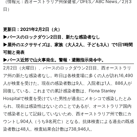
（情報元：西オーストラリア州保健省／DFES／ABC News／2月3
日）
更新日：2021年2月2日（火）
▶パースのロックダウン2日目、新たな感染者なし
▶屋外のエクササイズは、家族（大人2人、子ども3人）で1日1時間
可能と発表
▶パース近郊で山火事発生。警報・避難指示発令中。
2月2日（火曜日）、パースのロックダウン2日目、西オーストラリ
ア州の新たな感染者なし。昨日は各検査場に多くの人が訪れ16,490
人が検査を受けた。現在の感染者数は9人、入院者は1人、886人が
回復している。これまでの累計感染者数は、Fiona Stanley
Hospitalで検査を受けていた男性が過去にメキシコで感染したとみ
られ、現在は感染性はないとのことであるが、オーストラリア国内
で感染者として記録していないため、西オーストラリア州で数にカ
ウントし904人（うち9名死亡）となる。抗体検査による過去の既感
染者数は48人。検査結果合計数は738,946人。