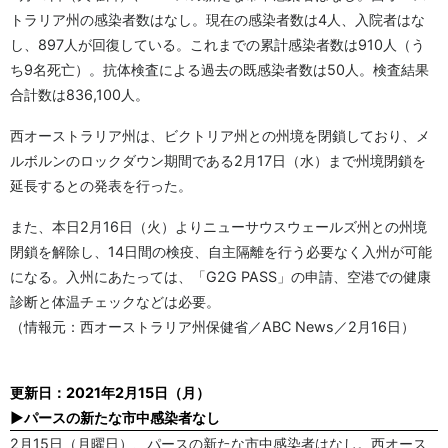
トラリア州の感染者数はなし。現在の感染者数は4人、入院者はな
し、897人が回復している。これまでの累計感染者数は910人（う
ち9名死亡）。抗体検査による過去の既感染者数は50人。検査結果
合計数は836,100人。
西オーストラリア州は、ビクトリア州との州境を閉鎖しており、メ
ルボルンのロックダウン期間である2月17日（水）まで州境閉鎖を
延長するとの発表を行った。
また、本日2月16日（火）よりニューサウスウェールズ州との州境
閉鎖を解除し、14日間の検疫、自主隔離を行う必要なく入州が可能
になる。入州にあたっては、「G2G PASS」の申請、空港での健康
診断と体温チェックなどは必要。
（情報元：西オーストラリア州保健省／ABC News／2月16日）
更新日：2021年2月15日（月）
▶パースの新たな市中感染者なし
2月15日（月曜日）、パースの新たな市中感染者はなし。西オース