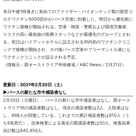
本日午後1時過ぎに初めてのファイザー・バイオンテック製の新型コ
ロナワクチン5000回分がパース空港に到着した。明日から優先順に
ワクチン接種が開始される。空港・検疫・警察および国境労働者、
リスクの高い最前線の医療スタッフなどが最優先のグループとされ
る。初日はハイアットホテルに設立される州内初のワクチンクリニ
ックで接種が開始され、その後パース空港やフリーマントル港にも
ワクチンクリニックが設立される予定。
（情報元：西オーストラリア州保健省／ABC News／2月21日）
更新日：2021年2月20日（土）
▶パースの新たな市中感染者なし
2月20日（土曜日）、パースの新たな市中感染者はなし。西オース
トラリア州の感染者数はなし。現在の感染者数は3人、入院者はな
し、898人が回復している。これまでの累計感染者数は910人（う
ち9名死亡）。抗体検査による過去の既感染者数は50人。検査結果
合計数は845,459人。