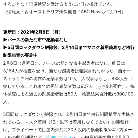
することなく再度検査を受けるようにと呼び掛けている。
（情報元：西オーストラリア州保健省／ABC News／2月9日）
更新日：2021年2月8日（月）
▶パースの新たな市中感染者なし
▶5日間ロックダウン解除後、2月14日までマスク着用義務など移行
制限措置の実施中
2月8日（月曜日）、パースの新たな市中感染者はなし。昨日は
3,154人が検査を受け、新たな感染者は確認されなかった。西オー
ストラリア州の現在の感染者数は10人、入院者はなし、888人が回
復している。これまでの累計感染者数は907人（うち9名死亡）。抗
体検査による過去の既感染者数は50人。検査結果合計数は800,100
人。
5日間ロックダウンが解除され、2月14日まで移行制限措置が実施さ
れている。マスク着用（12才以下は着用しなくてよい）の義務付
け、プライベートでは屋内外共に20人以内の集会制限や4平方メー
トルの収容制限など、
詳細はこちら
へ。小中高校新学期も2月8日