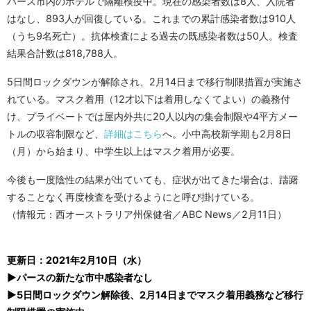
パース市内のホテルで隔離検疫中。現在の感染者数は8人、入院者
はなし、893人が回復している。これまでの累計感染者数は910人
（うち9名死亡）。抗体検査による過去の既感染者数は50人。検査
結果合計数は818,788人。
5日間ロックダウンが解除され、2月14日まで移行制限措置が実施さ
れている。マスク着用（12才以下は着用しなくてよい）の義務付
け、プライベートでは屋内外共に20人以内の集会制限や4平方メー
トルの収容制限など、
詳細はこちら
へ。小中高校新学期も2月8日
（月）から始まり、中学生以上はマスク着用が必要。
今後も一度陰性の結果が出ていても、症状が出てきた場合は、躊躇
することなく再度検査を受けるようにと呼び掛けている。
（情報元：西オーストラリア州保健省／ABC News／2月11日）
更新日：2021年2月10日（水）
▶パースの新たな市中感染者なし
▶5日間ロックダウン解除後、2月14日までマスク着用義務など移行