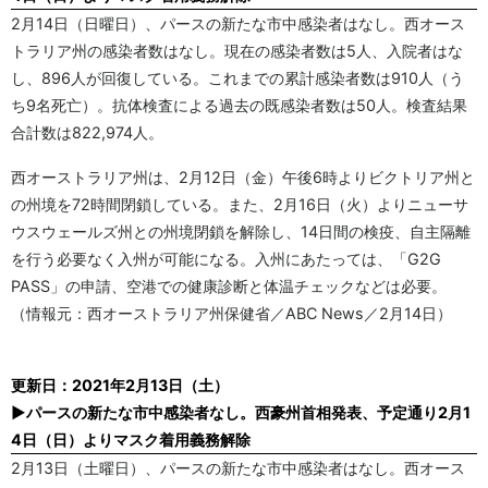
2月14日（日曜日）、パースの新たな市中感染者はなし。西オース
トラリア州の感染者数はなし。現在の感染者数は5人、入院者はな
し、896人が回復している。これまでの累計感染者数は910人（う
ち9名死亡）。抗体検査による過去の既感染者数は50人。検査結果
合計数は822,974人。
西オーストラリア州は、2月12日（金）午後6時よりビクトリア州と
の州境を72時間閉鎖している。また、2月16日（火）よりニューサ
ウスウェールズ州との州境閉鎖を解除し、14日間の検疫、自主隔離
を行う必要なく入州が可能になる。入州にあたっては、「G2G
PASS」の申請、空港での健康診断と体温チェックなどは必要。
（情報元：西オーストラリア州保健省／ABC News／2月14日）
更新日：2021年2月13日（土）
▶パースの新たな市中感染者なし。西豪州首相発表、予定通り2月1
4日（日）よりマスク着用義務解除
2月13日（土曜日）、パースの新たな市中感染者はなし。西オース