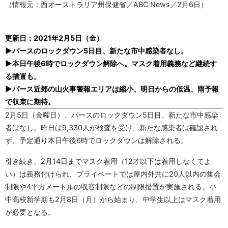
（情報元：西オーストラリア州保健省／ABC News／2月6日）
更新日：2021年2月5日（金）
▶パースのロックダウン5日目、新たな市中感染者なし。
▶本日午後6時でロックダウン解除へ。マスク着用義務など継続す
る措置も。
▶パース近郊の山火事警報エリアは縮小、明日からの低温、雨予報
で収束に期待。
2月5日（金曜日）、パースのロックダウン5日目、新たな市中感染
者はなし。昨日は9,330人が検査を受け、新たな感染者は確認され
ず、予定通り本日午後6時でロックダウンは解除される。
引き続き、2月14日までマスク着用（12才以下は着用しなくてよ
い）は義務付けられ、プライベートでは屋内外共に20人以内の集会
制限や4平方メートルの収容制限などの制限措置が実施される。小
中高校新学期も2月8日（月）から始まり、中学生以上はマスク着用
が必要となる。