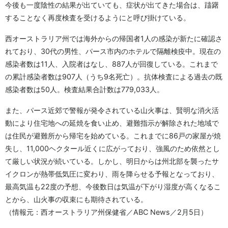
今後も一度陰性の結果が出ていても、症状が出てきた場合は、躊躇
することなく再度検査を受けるようにと呼び掛けている。
西オーストラリア州では海外からの帰国者1人の感染が新たに確認さ
れており、30代の男性、パース市内のホテルで隔離検疫中。現在の
感染者数は11人、入院者はなし、887人が回復している。これまで
の累計感染者数は907人（うち9名死亡）。抗体検査による過去の既
感染者数は50人。検査結果合計数は779,033人。
また、パース近郊で警報が発令されている山火事は、賢明な消火活
動により住宅地への延焼を食い止め、避難指示が解除された地域で
は住民が避難所から帰宅を始めている。これまでに86戸の家屋が焼
失し、11,000ヘクタール近くに広がっており、強風のため依然とし
て厳しい状況が続いている。しかし、明日からは州北部を襲ったサ
イクロンが熱帯低気圧に変わり、雨を降らせる予報となっており、
最高気温も22度の予想、今後数日は気温が下がり湿度が高くなるこ
とから、山火事の収束にも期待されている。
（情報元：西オーストラリア州保健省／ABC News／2月5日）