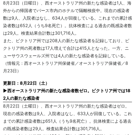
8月23日（日曜日）、西オーストラリア州の新たな感染者は1人、海
外からの帰国者でパース市内のホテルで隔離検疫中。現在の感染者
数は9人、入院者はなし、634人が回復している。これまでの累計感
染者数は652人（うち9名死亡）。抗体検査による過去の既感染者数
は29人。検査結果合計数は301,716人。
また、ビクトリア州では208人の新たな感染者を記録しており、ビ
クトリア州の死者数は17人増えて合計は415人となった。一方、ニ
ューサウスウェールズ州では4人の新たな感染者を記録している。
（情報元：西オーストラリア州保健省／オーストラリア保健省／8
月23日）
更新日：8月22日（土）
▶西オーストラリア州の新たな感染者数ゼロ。ビクトリア州では18
2人の新たな感染者
8月22日（土曜日）、西オーストラリア州の新たな感染者はゼロ。
現在の感染者数は9人、入院者はなし、633人が回復している。これ
までの累計感染者数は651人（うち9名死亡）。抗体検査による過去
の既感染者数は29人。検査結果合計数は301,716人。