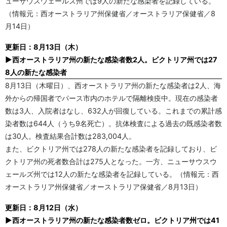
ューサウスウェールズ州では9人の新たな感染者を記録している。
（情報元：西オーストラリア州保健省／オーストラリア保健省／8
月14日）
更新日：8月13日（木）
▶西オーストラリア州の新たな感染者数2人。ビクトリア州では27
8人の新たな感染者
8月13日（木曜日）、西オーストラリア州の新たな感染者は2人、海
外からの帰国者でパース市内のホテルで隔離検疫中。現在の感染者
数は3人、入院者はなし、632人が回復している。これまでの累計感
染者数は644人（うち9名死亡）。抗体検査による過去の既感染者数
は30人。検査結果合計数は283,004人。
また、ビクトリア州では278人の新たな感染者を記録しており、ビ
クトリア州の死者数合計は275人となった。一方、ニューサウスウ
ェールズ州では12人の新たな感染者を記録している。（情報元：西
オーストラリア州保健省／オーストラリア保健省／8月13日）
更新日：8月12日（水）
▶西オーストラリア州の新たな感染者数ゼロ。ビクトリア州では41