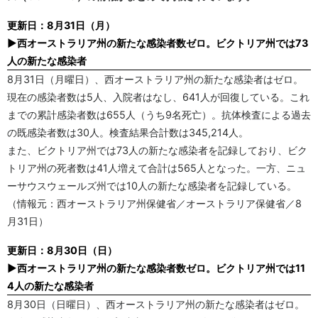
更新日：8月31日（月）
▶西オーストラリア州の新たな感染者数ゼロ。ビクトリア州では73
人の新たな感染者
8月31日（月曜日）、西オーストラリア州の新たな感染者はゼロ。
現在の感染者数は5人、入院者はなし、641人が回復している。これ
までの累計感染者数は655人（うち9名死亡）。抗体検査による過去
の既感染者数は30人。検査結果合計数は345,214人。
また、ビクトリア州では73人の新たな感染者を記録しており、ビク
トリア州の死者数は41人増えて合計は565人となった。一方、ニュ
ーサウスウェールズ州では10人の新たな感染者を記録している。
（情報元：西オーストラリア州保健省／オーストラリア保健省／8
月31日）
更新日：8月30日（日）
▶西オーストラリア州の新たな感染者数ゼロ。ビクトリア州では11
4人の新たな感染者
8月30日（日曜日）、西オーストラリア州の新たな感染者はゼロ。