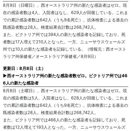
8月9日（日曜日）、西オーストラリア州の新たな感染者はゼロ。現
在の感染者数は4人、入院者はなし、629人が回復している。これま
での累計感染者数は642人（うち9名死亡）。抗体検査による過去の
既感染者数は28人。検査結果合計数は268,742人。
また、ビクトリア州では394人の新たな感染者を記録しており、死
者数は17人増えて210人となった。一方、ニューサウスウェールズ
州では10人の新たな感染者を記録している。（情報元：西オースト
ラリア州保健省／オーストラリア保健省／8月9日）
更新日：8月8日（土）
▶西オーストラリア州の新たな感染者数ゼロ。ビクトリア州では46
6人の新たな感染者
8月8日（土曜日）、西オーストラリア州の新たな感染者はゼロ。現
在の感染者数は5人、入院者はなし、628人が回復している。これま
での累計感染者数は642人（うち9名死亡）。抗体検査による過去の
既感染者数は28人。検査結果合計数は268,742人。
また、ビクトリア州では466人の新たな感染者を記録しており、死
者数は12人増えて193人となった。一方、ニューサウスウェールズ