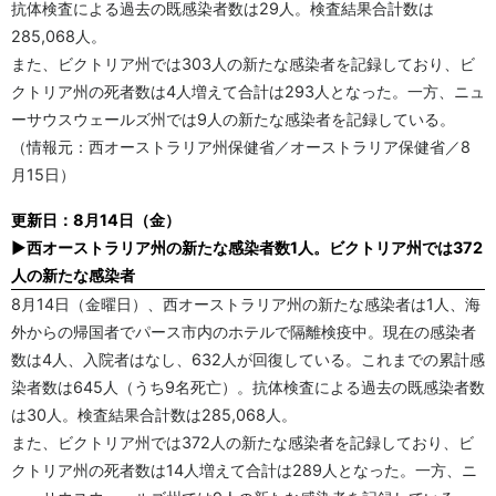
抗体検査による過去の既感染者数は29人。検査結果合計数は
285,068人。
また、ビクトリア州では303人の新たな感染者を記録しており、ビ
クトリア州の死者数は4人増えて合計は293人となった。一方、ニュ
ーサウスウェールズ州では9人の新たな感染者を記録している。
（情報元：西オーストラリア州保健省／オーストラリア保健省／8
月15日）
更新日：8月14日（金）
▶西オーストラリア州の新たな感染者数1人。ビクトリア州では372
人の新たな感染者
8月14日（金曜日）、西オーストラリア州の新たな感染者は1人、海
外からの帰国者でパース市内のホテルで隔離検疫中。現在の感染者
数は4人、入院者はなし、632人が回復している。これまでの累計感
染者数は645人（うち9名死亡）。抗体検査による過去の既感染者数
は30人。検査結果合計数は285,068人。
また、ビクトリア州では372人の新たな感染者を記録しており、ビ
クトリア州の死者数は14人増えて合計は289人となった。一方、ニ