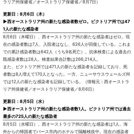
ラリア州保健省／オーストラリア保健省／8月7日）
更新日：8月6日（木）
▶西オーストラリア州の新たな感染者数ゼロ。ビクトリア州では47
1人の新たな感染者
8月6日（木曜日）、西オーストラリア州の新たな感染者はゼロ。現
在の感染者数は7人、入院者はなし、626人が回復している。これま
での累計感染者数は642人（うち9名死亡）。抗体検査による過去の
既感染者数は28人。検査結果合計数は266,214人。
また、ビクトリア州では471人の新たな感染者を記録しており、死
者数は8人増えて170人となった。一方、ニューサウスウェールズ州
では12人の新たな感染者を記録している。（情報元：西オーストラ
リア州保健省／オーストラリア保健省／8月6日）
更新日：8月5日（水）
▶西オーストラリア州の新たな感染者数1人。ビクトリア州では過去
最多の725人の新たな感染者
8月5日（水曜日）、西オーストラリア州の新たな感染者は1人、海
外からの帰国者でパース市内のホテルで隔離検疫中。現在の感染者