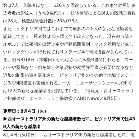
数は7人、入院者はなし、626人が回復している。これまでの累計感
染者数は642人（うち9名死亡）。抗体検査による過去の既感染者数
は28人。検査結果合計数は263,076人。
また、ビクトリア州ではこれまでで最多の725人の新たな感染者を
記録しており、死者数は15人増えて162人となった。現在都市部メ
ルボルンでは夜間外出禁止令や行動範囲規制、マスク着用など厳し
いロックダウンが行われておりステージ4の制限措置がとられてい
る。明日8月6日（木曜日）からはさらに今後6週間にわたる、スー
パーや薬局など一部を除く休業規制や就労許可書が必要になるなど
追加の制限措置も実施され、ビクトリア州のその他全地域でステー
ジ3の制限措置も実施される。一方、ニューサウスウェールズ州で
は12人の新たな感染者を記録している。（情報元：西オーストラリ
ア州保健省／オーストラリア保健省／ABC News／8月5日）
更新日：8月4日（火）
▶西オーストラリア州の新たな感染者数ゼロ。ビクトリア州では43
9人の新たな感染者
8月4日（火曜日）、西オーストラリア州の新たな感染者はゼロ。現