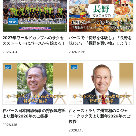
2027年ワールドカップへのサクセ
パースで『長野を体験し』『長野を
スストーリーはパースから始まる！
味わい』『長野を買い物』しよう！
2026.3.3
2026.2.28
在パース日本国総領事の狩俣篤志氏
西オーストラリア州首相のロジャ
より新年2026年のご挨拶
ー・クック氏より新年2026年のご
挨拶
2026.1.15
2026.1.15