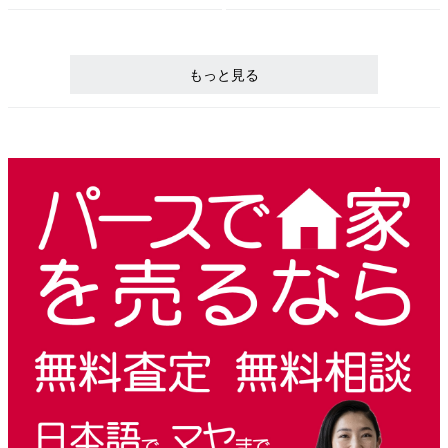
もっと見る