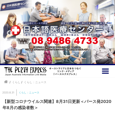
/
くらし
/
くらし：ニュース
2020.8.31
くらし：ニュース
【新型コロナウイルス関連】8月31日更新＜パース発2020
年8月の感染者数＞