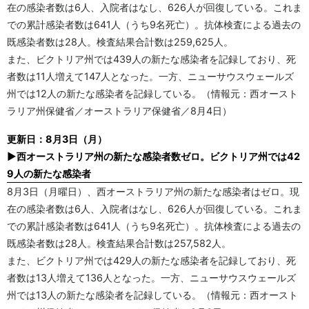
在の感染者数は6人、入院者はなし、626人が回復している。これま
での累計感染者数は641人（うち9名死亡）。抗体検査による過去の
既感染者数は28人。検査結果合計数は259,625人。
また、ビクトリア州では439人の新たな感染者を記録しており、死
者数は11人増えて147人となった。一方、ニューサウスウェールズ
州では12人の新たな感染者を記録している。（情報元：西オースト
ラリア州保健省／オーストラリア保健省／8月4日）
更新日：8月3日（月）
▶西オーストラリア州の新たな感染者数ゼロ。ビクトリア州では42
9人の新たな感染者
8月3日（月曜日）、西オーストラリア州の新たな感染者はゼロ。現
在の感染者数は6人、入院者はなし、626人が回復している。これま
での累計感染者数は641人（うち9名死亡）。抗体検査による過去の
既感染者数は28人。検査結果合計数は257,582人。
また、ビクトリア州では429人の新たな感染者を記録しており、死
者数は13人増えて136人となった。一方、ニューサウスウェールズ
州では13人の新たな感染者を記録している。（情報元：西オースト