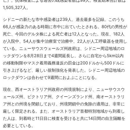
亡）。抗体検査による過去の既感染者数は99人。検査結果合計数は
1,505,327人。
シドニーの新たな市中感染者は239人、過去最多を記録。このうち
66人が感染力のある時期に市中に出ていたとされる。80代の男性が
死亡、今回のデルタ株による死亡者は12人となった。現在、182人
が入院中、54人が集中治療室で治療中、22人が人工呼吸器を使用し
ている。ニューサウスウェールズ州政府は、シドニー周辺地域のロ
ックダウンを8月28日まで4週間延長し、さらに自宅から5km以内
の移動制限やマスク着用義務違反の罰金は200ドルから500ドルに
引き上げるなど、厳しい規制強化を発表した。シドニー周辺地域の
ロックダウンは合わせて9週間におよぶことになる。
現在、西オーストラリア州政府の州境規制により、ニューサウスウ
ェールズ州、ビクトリア州、クイーンズランド州、南オーストラリ
ア州との州境を閉鎖しており、州境閉鎖中の免除の適用は、非常に
厳しく限定される。また、オーストラリア首都特別地域から到着し
た人は、到着時と11日目に検査を受けると共に14日間の自主隔離を
必要としている。