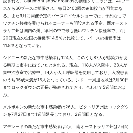
設される。Claremont show groundsの接種クリニックは、40ブー
スから60ブースに拡張され、毎日2400回の追加投与が可能にな
る。また9月に開催予定のパースロイヤルショーでは、予約なしで
ワクチン接種を受けられるコーナーも開設される予定。西オースト
ラリア州は国内の州、準州の中で最も低いワクチン接種率で、7月
20日現在の全国の接種率14.5％と比較して、パースの接種率は
11.8％となっている。
シドニーの新たな市中感染者は124人、このうち87人が感染力があ
る時期に市中に出ていたとされる。現在、118人が入院中、28人が
集中治療室で治療中、14人が人工呼吸器を使用しており、入院患者
のうち35歳未満が15人となっている。シドニー周辺地域は7月30日
までロックダウンの延長が発表されており、合わせて5週間におよ
ぶ。
メルボルンの新たな市中感染者は26人。ビクトリア州はロックダウ
ンを7月27日まで1週間延長しており、2週間目となる。
アデレードの新たな市中感染者は2人。南オーストラリア州は7日間