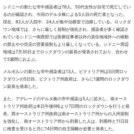
シドニーの新たな市中感染者は78人。50代女性が自宅で死亡してい
るのが確認され、今回のデルタ株による5人目の死亡者となった。
現在、82人が入院中、24人が集中治療室で治療している。ロックダ
ウン地域では、さらに厳しく規制が強化され、感染者が多く確認さ
れているシドニー南西部では医療従事者以外の居住地域外への移動
の禁止や小売店の営業規制もより厳しくなっている。シドニー周辺
地域は7月30日までロックダウンの延長が発表されており、合わせ
て5週間におよぶ。
メルボルンの新たな市中感染者は13人。ビクトリア州は5日間ロッ
クダウンの5日目。ビクトリア州政府は、さらに1週間のロックダウ
ン延長を発表した。
また、アデレードのデルタ株の市中感染は5人に拡大し、南オース
トラリア州政府は本日午後6時より7日間のロックダウンを行うと発
表。西オーストラリア州政府は南オーストラリア州からの入州規制
を強化し、南オーストラリア州から到着した人は、到着時と11日目
に検査を受けると共に14日間の自主隔離が必要と発表した。