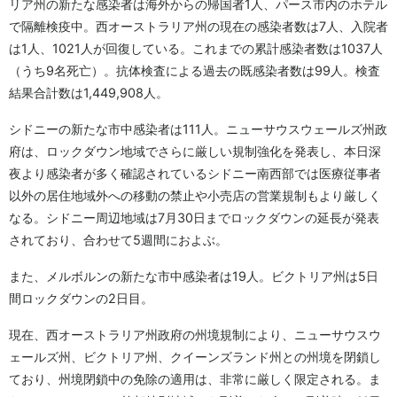
リア州の新たな感染者は海外からの帰国者1人、パース市内のホテル
で隔離検疫中。西オーストラリア州の現在の感染者数は7人、入院者
は1人、1021人が回復している。これまでの累計感染者数は1037人
（うち9名死亡）。抗体検査による過去の既感染者数は99人。検査
結果合計数は1,449,908人。
シドニーの新たな市中感染者は111人。ニューサウスウェールズ州政
府は、ロックダウン地域でさらに厳しい規制強化を発表し、本日深
夜より感染者が多く確認されているシドニー南西部では医療従事者
以外の居住地域外への移動の禁止や小売店の営業規制もより厳しく
なる。シドニー周辺地域は7月30日までロックダウンの延長が発表
されており、合わせて5週間におよぶ。
また、メルボルンの新たな市中感染者は19人。ビクトリア州は5日
間ロックダウンの2日目。
現在、西オーストラリア州政府の州境規制により、ニューサウスウ
ェールズ州、ビクトリア州、クイーンズランド州との州境を閉鎖し
ており、州境閉鎖中の免除の適用は、非常に厳しく限定される。ま