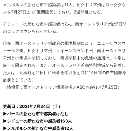
メルボルンの新たな市中感染者は11人。ビクトリア州はロックダウ
ンを7月27日まで1週間延長しており、2週間目となる。
アデレードの新たな市中感染者は2人。南オーストラリア州は7日間
のロックダウンを行っている。
現在、西オーストラリア州政府の州境規制により、ニューサウスウ
ェールズ州、ビクトリア州、クイーンズランド州、南オーストラリ
ア州との州境を閉鎖しており、州境閉鎖中の免除の適用は、非常に
厳しく限定される。また、オーストラリア首都特別地域から到着し
た人は、到着時と11日目に検査を受けると共に14日間の自主隔離を
必要としている。
（情報元：西オーストラリア州保健省／ABC News／7月25日）
更新日：2021年7月24日（土）
▶パースの新たな市中感染者はなし
▶シドニーの新たな市中感染者163人
▶メルボルンの新たな市中感染者12人