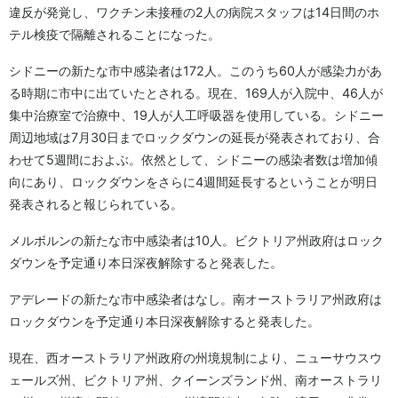
違反が発覚し、ワクチン未接種の2人の病院スタッフは14日間のホ
テル検疫で隔離されることになった。
シドニーの新たな市中感染者は172人。このうち60人が感染力があ
る時期に市中に出ていたとされる。現在、169人が入院中、46人が
集中治療室で治療中、19人が人工呼吸器を使用している。シドニー
周辺地域は7月30日までロックダウンの延長が発表されており、合
わせて5週間におよぶ。依然として、シドニーの感染者数は増加傾
向にあり、ロックダウンをさらに4週間延長するということが明日
発表されると報じられている。
メルボルンの新たな市中感染者は10人。ビクトリア州政府はロック
ダウンを予定通り本日深夜解除すると発表した。
アデレードの新たな市中感染者はなし。南オーストラリア州政府は
ロックダウンを予定通り本日深夜解除すると発表した。
現在、西オーストラリア州政府の州境規制により、ニューサウスウ
ェールズ州、ビクトリア州、クイーンズランド州、南オーストラリ