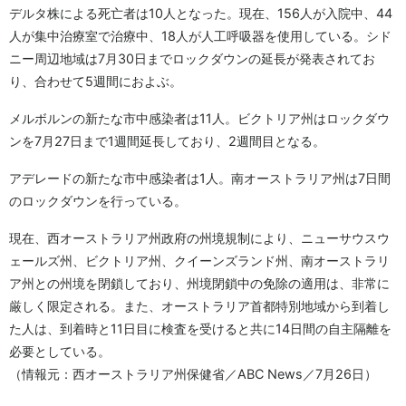
デルタ株による死亡者は10人となった。現在、156人が入院中、44
人が集中治療室で治療中、18人が人工呼吸器を使用している。シド
ニー周辺地域は7月30日までロックダウンの延長が発表されてお
り、合わせて5週間におよぶ。
メルボルンの新たな市中感染者は11人。ビクトリア州はロックダウ
ンを7月27日まで1週間延長しており、2週間目となる。
アデレードの新たな市中感染者は1人。南オーストラリア州は7日間
のロックダウンを行っている。
現在、西オーストラリア州政府の州境規制により、ニューサウスウ
ェールズ州、ビクトリア州、クイーンズランド州、南オーストラリ
ア州との州境を閉鎖しており、州境閉鎖中の免除の適用は、非常に
厳しく限定される。また、オーストラリア首都特別地域から到着し
た人は、到着時と11日目に検査を受けると共に14日間の自主隔離を
必要としている。
（情報元：西オーストラリア州保健省／ABC News／7月26日）