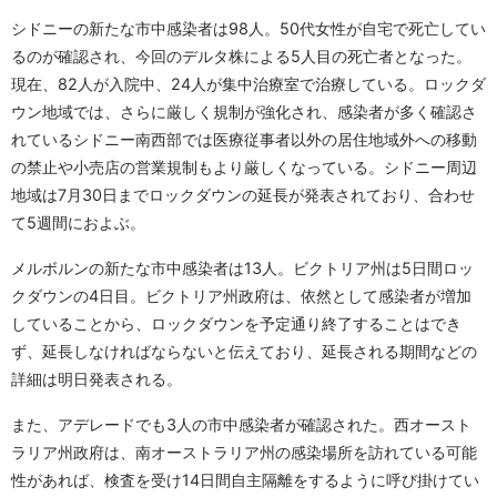
シドニーの新たな市中感染者は98人。50代女性が自宅で死亡してい
るのが確認され、今回のデルタ株による5人目の死亡者となった。
現在、82人が入院中、24人が集中治療室で治療している。ロックダ
ウン地域では、さらに厳しく規制が強化され、感染者が多く確認さ
れているシドニー南西部では医療従事者以外の居住地域外への移動
の禁止や小売店の営業規制もより厳しくなっている。シドニー周辺
地域は7月30日までロックダウンの延長が発表されており、合わせ
て5週間におよぶ。
メルボルンの新たな市中感染者は13人。ビクトリア州は5日間ロッ
クダウンの4日目。ビクトリア州政府は、依然として感染者が増加
していることから、ロックダウンを予定通り終了することはでき
ず、延長しなければならないと伝えており、延長される期間などの
詳細は明日発表される。
また、アデレードでも3人の市中感染者が確認された。西オースト
ラリア州政府は、南オーストラリア州の感染場所を訪れている可能
性があれば、検査を受け14日間自主隔離をするように呼び掛けてい