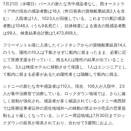
7月21日（水曜日）パースの新たな市中感染者なし。西オーストラ
リア州の現在の感染者数は16人（昨日発表の貨物船乗組員2人を含
む）、入院者は1人、1023人が回復している。これまでの累計感染
者数は1048人（うち9名死亡）。抗体検査による過去の既感染者数
は99人。検査結果合計数は1,473,668人。
フリーマントル港に入港したインドネシアからの貨物船乗組員14人
のうち、陽性の10人は下船させずに船内に留まったまま、必要に応
じて医療支援を行っていく。残る4人は陰性の結果が出ていること
から、3人は検疫ホテルに移動させて保護し、1人はエンジニアとし
て船内に留まる必要があるため陽性者とは隔離して船内に残る。
シドニーの新たな市中感染者は110人。現在、106人が入院中、23
人が集中治療室で治療している。ロックダウン地域では、さらに厳
しく規制が強化され、感染者が多く確認されているシドニー南西部
では医療従事者以外の居住地域外への移動の禁止や小売店の営業規
制もより厳しくなっている。シドニー周辺地域は7月30日までロッ
クダウンの延長が発表されており、合わせて5週間におよぶ。