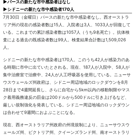
▶パースの新たな市中感染者はなし
▶シドニーの新たな市中感染者170人
7月30日（金曜日）パースの新たな市中感染者なし。西オーストラ
リア州の現在の感染者数は15人、入院者は3人、1033人が回復して
いる。これまでの累計感染者数は1057人（うち9名死亡）。抗体検
査による過去の既感染者数は99人。検査結果合計数は1,509,026
人。
シドニーの新たな市中感染者は170人。このうち42人が感染力のあ
る時期に市中に出ていたとされる。現在、187人が入院中、58人が
集中治療室で治療中、24人が人工呼吸器を使用している。ニューサ
ウスウェールズ州政府は、シドニー周辺地域のロックダウンを8月
28日まで4週間延長し、さらに自宅から5km以内の移動制限やマス
ク着用義務違反の罰金は200ドルから500ドルに引き上げるなど、
厳しい規制強化を発表している。シドニー周辺地域のロックダウン
は合わせて9週間におよぶことになる。
現在、西オーストラリア州政府の州境規制により、ニューサウスウ
ェールズ州、ビクトリア州、クイーンズランド州、南オーストラリ