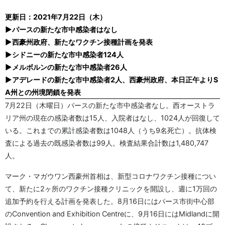
更新日：2021年7月22日（木）
▶パースの新たな市中感染者はなし
▶西豪州政府、新たなワクチン接種計画を発表
▶シドニーの新たな市中感染者124人
▶メルボルンの新たな市中感染者26人
▶アデレードの新たな市中感染者2人、西豪州政府、本日正午よりS
A州との州境閉鎖を発表
7月22日（木曜日）パースの新たな市中感染者なし。西オーストラ
リア州の現在の感染者数は15人、入院者はなし、1024人が回復して
いる。これまでの累計感染者数は1048人（うち9名死亡）。抗体検
査による過去の既感染者数は99人。検査結果合計数は1,480,747
人。
マーク・マガウワン西豪州首相は、新型コロナワクチン接種につい
て、新たに2ヶ所のワクチン接種クリニックを開設し、週に1万回の
追加予約を行える計画を発表した。8月16日にはパース市街中心部
のConvention and Exhibition Centreに、9月16日にはMidlandに開