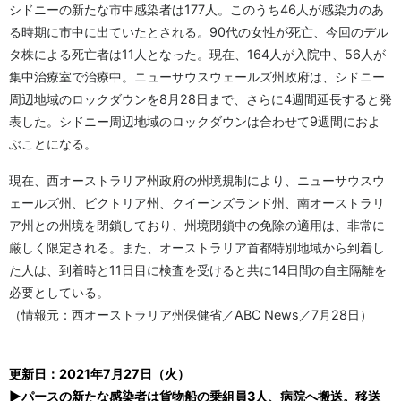
シドニーの新たな市中感染者は177人。このうち46人が感染力のあ
る時期に市中に出ていたとされる。90代の女性が死亡、今回のデル
タ株による死亡者は11人となった。現在、164人が入院中、56人が
集中治療室で治療中。ニューサウスウェールズ州政府は、シドニー
周辺地域のロックダウンを8月28日まで、さらに4週間延長すると発
表した。シドニー周辺地域のロックダウンは合わせて9週間におよ
ぶことになる。
現在、西オーストラリア州政府の州境規制により、ニューサウスウ
ェールズ州、ビクトリア州、クイーンズランド州、南オーストラリ
ア州との州境を閉鎖しており、州境閉鎖中の免除の適用は、非常に
厳しく限定される。また、オーストラリア首都特別地域から到着し
た人は、到着時と11日目に検査を受けると共に14日間の自主隔離を
必要としている。
（情報元：西オーストラリア州保健省／ABC News／7月28日）
更新日：2021年7月27日（火）
▶パースの新たな感染者は貨物船の乗組員3人、病院へ搬送。移送