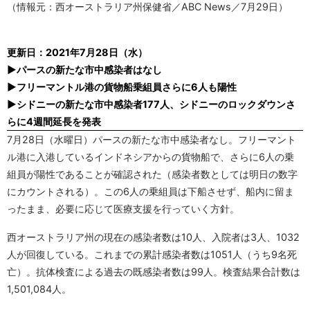
（情報元：西オーストラリア州保健省／ABC News／7月29日）
更新日：2021年7月28日（水）
▶パースの新たな市中感染者はなし
▶フリーマントル港の貨物船乗組員さらに6人も陽性
▶シドニーの新たな市中感染者177人、シドニーのロックダウンさ
らに4週間延長を発表
7月28日（水曜日）パースの新たな市中感染者なし。フリーマント
ル港に入港しているインドネシアからの貨物船で、さらに6人の乗
組員が陽性であることが確認された（感染者数としては明日の数字
にカウントされる）。この6人の乗組員は下船させず、船内に留ま
ったまま、必要に応じて医療支援を行っていく方針。
西オーストラリア州の現在の感染者数は10人、入院者は3人、1032
人が回復している。これまでの累計感染者数は1051人（うち9名死
亡）。抗体検査による過去の既感染者数は99人。検査結果合計数は
1,501,084人。