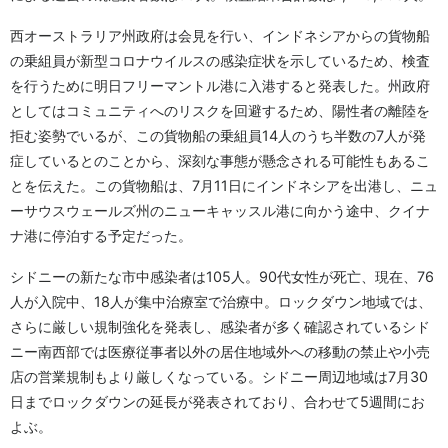
西オーストラリア州政府は会見を行い、インドネシアからの貨物船
の乗組員が新型コロナウイルスの感染症状を示しているため、検査
を行うために明日フリーマントル港に入港すると発表した。州政府
としてはコミュニティへのリスクを回避するため、陽性者の離陸を
拒む姿勢でいるが、この貨物船の乗組員14人のうち半数の7人が発
症しているとのことから、深刻な事態が懸念される可能性もあるこ
とを伝えた。この貨物船は、7月11日にインドネシアを出港し、ニュ
ーサウスウェールズ州のニューキャッスル港に向かう途中、クイナ
ナ港に停泊する予定だった。
シドニーの新たな市中感染者は105人。90代女性が死亡、現在、76
人が入院中、18人が集中治療室で治療中。ロックダウン地域では、
さらに厳しい規制強化を発表し、感染者が多く確認されているシド
ニー南西部では医療従事者以外の居住地域外への移動の禁止や小売
店の営業規制もより厳しくなっている。シドニー周辺地域は7月30
日までロックダウンの延長が発表されており、合わせて5週間にお
よぶ。