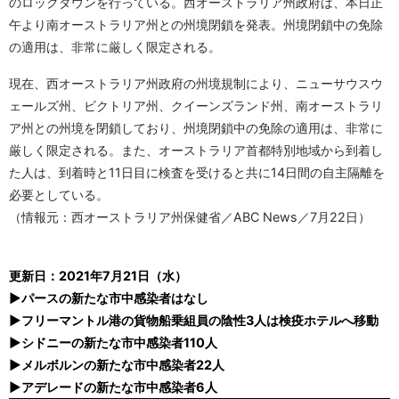
のロックダウンを行っている。西オーストラリア州政府は、本日正
午より南オーストラリア州との州境閉鎖を発表。州境閉鎖中の免除
の適用は、非常に厳しく限定される。
現在、西オーストラリア州政府の州境規制により、ニューサウスウ
ェールズ州、ビクトリア州、クイーンズランド州、南オーストラリ
ア州との州境を閉鎖しており、州境閉鎖中の免除の適用は、非常に
厳しく限定される。また、オーストラリア首都特別地域から到着し
た人は、到着時と11日目に検査を受けると共に14日間の自主隔離を
必要としている。
（情報元：西オーストラリア州保健省／ABC News／7月22日）
更新日：2021年7月21日（水）
▶パースの新たな市中感染者はなし
▶フリーマントル港の貨物船乗組員の陰性3人は検疫ホテルへ移動
▶シドニーの新たな市中感染者110人
▶メルボルンの新たな市中感染者22人
▶アデレードの新たな市中感染者6人