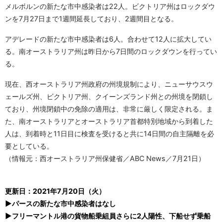
メルボルンの新たな市中感染者は22人。ビクトリア州はロックダウ
ンを7月27日まで1週間延長しており、2週間目となる。
アデレードの新たな市中感染者は6人。合わせて12人に拡大してい
る。南オーストラリア州は昨日から7日間のロックダウンを行ってい
る。
現在、西オーストラリア州政府の州境規制により、ニューサウスウ
ェールズ州、ビクトリア州、クイーンズランド州との州境を閉鎖し
ており、州境閉鎖中の免除の適用は、非常に厳しく限定される。ま
た、南オーストラリアとオーストラリア首都特別地域から到着した
人は、到着時と11日目に検査を受けると共に14日間の自主隔離を必
要としている。
（情報元：西オーストラリア州保健省／ABC News／7月21日）
更新日：2021年7月20日（火）
▶パースの新たな市中感染者はなし
▶フリーマントル港の貨物船乗組員さらに2人陽性、下船せず乗船