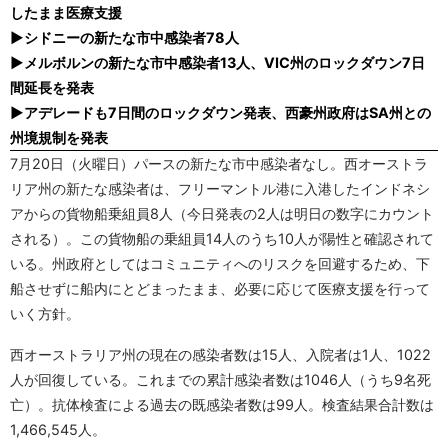
したまま医療支援
▶シドニーの新たな市中感染者78人
▶メルボルンの新たな市中感染者13人、VIC州のロックダウン7日
間延長を発表
▶アデレードも7日間のロックダウン発表、西豪州政府はSA州との
州境規制を発表
7月20日（火曜日）パースの新たな市中感染者なし。西オーストラ
リア州の新たな感染者は、フリーマントル港に入港したインドネシ
アからの貨物船乗組員8人（今日発表の2人は明日の数字にカウント
される）。この貨物船の乗組員14人のうち10人が陽性と確認されて
いる。州政府としてはコミュニティへのリスクを回避するため、下
船させずに船内にとどまったまま、必要に応じて医療支援を行って
いく方針。
西オーストラリア州の現在の感染者数は15人、入院者は1人、1022
人が回復している。これまでの累計感染者数は1046人（うち9名死
亡）。抗体検査による過去の既感染者数は99人。検査結果合計数は
1,466,545人。