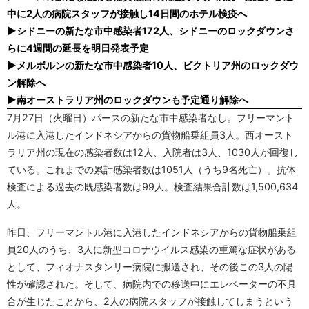
中に2人の病院スタッフが接触し14日間のホテル検疫へ
▶シドニーの新たな市中感染者172人、シドニーのロックダウンさ
らに4週間の延長を明日発表予定
▶メルボルンの新たな市中感染者10人、ビクトリア州のロックダウ
ン解除へ
▶南オーストラリア州のロックダウンも予定通り解除へ
7月27日（火曜日）パースの新たな市中感染者なし。フリーマント
ル港に入港したインドネシアからの貨物船乗組員3人。西オースト
ラリア州の現在の感染者数は12人、入院者は3人、1030人が回復し
ている。これまでの累計感染者数は1051人（うち9名死亡）。抗体
検査による過去の既感染者数は99人。検査結果合計数は1,500,634
人。
昨日、フリーマントル港に入港したインドネシアからの貨物船乗組
員20人のうち、3人に新型コロナウイルス感染の重篤な症状がある
として、フィオナスタンリー病院に搬送され、その後この3人の陽
性が確認された。そして、病院内での移送中にエレベーターの不具
合が生じたことから、2人の病院スタッフが接触してしまうという