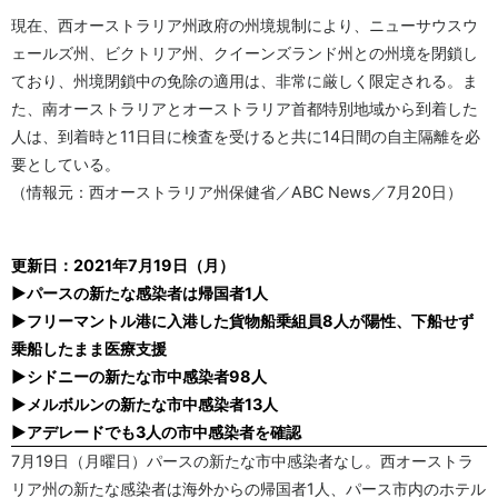
現在、西オーストラリア州政府の州境規制により、ニューサウスウ
ェールズ州、ビクトリア州、クイーンズランド州との州境を閉鎖し
ており、州境閉鎖中の免除の適用は、非常に厳しく限定される。ま
た、南オーストラリアとオーストラリア首都特別地域から到着した
人は、到着時と11日目に検査を受けると共に14日間の自主隔離を必
要としている。
（情報元：西オーストラリア州保健省／ABC News／7月20日）
更新日：2021年7月19日（月）
▶パースの新たな感染者は帰国者1人
▶フリーマントル港に入港した貨物船乗組員8人が陽性、下船せず
乗船したまま医療支援
▶シドニーの新たな市中感染者98人
▶メルボルンの新たな市中感染者13人
▶アデレードでも3人の市中感染者を確認
7月19日（月曜日）パースの新たな市中感染者なし。西オーストラ
リア州の新たな感染者は海外からの帰国者1人、パース市内のホテル