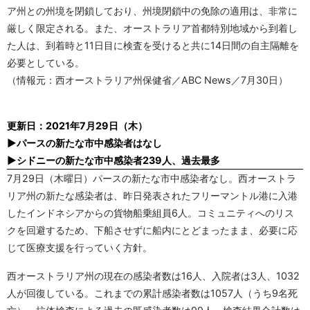
ア州との州境を閉鎖しており、州境閉鎖中の免除の適用は、非常に
厳しく限定される。また、オーストラリア首都特別地域から到着し
た人は、到着時と11日目に検査を受けると共に14日間の自主隔離を
必要としている。
（情報元：西オーストラリア州保健省／ABC News／7月30日）
更新日：2021年7月29日（木）
▶パースの新たな市中感染者はなし
▶シドニーの新たな市中感染者239人、過去最多
7月29日（木曜日）パースの新たな市中感染者なし。西オーストラ
リア州の新たな感染者は、昨日発表されたフリーマントル港に入港
したインドネシアからの貨物船乗組員6人。コミュニティへのリス
クを回避するため、下船させずに船内にとどまったまま、必要に応
じて医療支援を行っていく方針。
西オーストラリア州の現在の感染者数は16人、入院者は3人、1032
人が回復している。これまでの累計感染者数は1057人（うち9名死