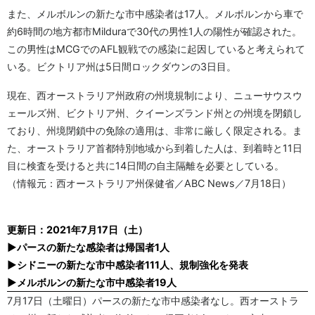
また、メルボルンの新たな市中感染者は17人。メルボルンから車で
約6時間の地方都市Milduraで30代の男性1人の陽性が確認された。
この男性はMCGでのAFL観戦での感染に起因していると考えられて
いる。ビクトリア州は5日間ロックダウンの3日目。
現在、西オーストラリア州政府の州境規制により、ニューサウスウ
ェールズ州、ビクトリア州、クイーンズランド州との州境を閉鎖し
ており、州境閉鎖中の免除の適用は、非常に厳しく限定される。ま
た、オーストラリア首都特別地域から到着した人は、到着時と11日
目に検査を受けると共に14日間の自主隔離を必要としている。
（情報元：西オーストラリア州保健省／ABC News／7月18日）
更新日：2021年7月17日（土）
▶パースの新たな感染者は帰国者1人
▶シドニーの新たな市中感染者111人、規制強化を発表
▶メルボルンの新たな市中感染者19人
7月17日（土曜日）パースの新たな市中感染者なし。西オーストラ