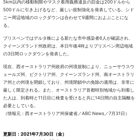
5km以内の移動制限やマスク着用義務違反の罰金は200ドルから
500ドルに引き上げるなど、厳しい規制強化を発表している。シド
ニー周辺地域のロックダウンは合わせて9週間におよぶことにな
る。
ブリスベンではデルタ株による新たな市中感染者6人が確認され、
クイーンズランド州政府は、本日午後4時よりブリスベン周辺地域
の3日間ロックダウンを発表した。
現在、西オーストラリア州政府の州境規制により、ニューサウスウ
ェールズ州、ビクトリア州、クイーンズランド州、南オーストラリ
ア州との州境を閉鎖しており、州境閉鎖中の免除の適用は、非常に
厳しく限定される。また、オーストラリア首都特別地域から到着し
た人は、到着時と11日目に検査を受けると共に14日間の自主隔離を
必要としている。
（情報元：西オーストラリア州保健省／ABC News／7月31日）
更新日：2021年7月30日（金）