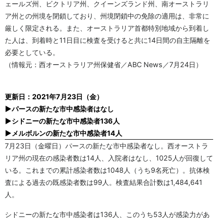
ェールズ州、ビクトリア州、クイーンズランド州、南オーストラリ
ア州との州境を閉鎖しており、州境閉鎖中の免除の適用は、非常に
厳しく限定される。また、オーストラリア首都特別地域から到着し
た人は、到着時と11日目に検査を受けると共に14日間の自主隔離を
必要としている。
（情報元：西オーストラリア州保健省／ABC News／7月24日）
更新日：2021年7月23日（金）
▶パースの新たな市中感染者はなし
▶シドニーの新たな市中感染者136人
▶メルボルンの新たな市中感染者14人
7月23日（金曜日）パースの新たな市中感染者なし。西オーストラ
リア州の現在の感染者数は14人、入院者はなし、1025人が回復して
いる。これまでの累計感染者数は1048人（うち9名死亡）。抗体検
査による過去の既感染者数は99人。検査結果合計数は1,484,641
人。
シドニーの新たな市中感染者は136人、このうち53人が感染力があ