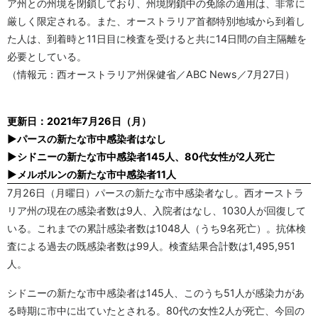
ア州との州境を閉鎖しており、州境閉鎖中の免除の適用は、非常に
厳しく限定される。また、オーストラリア首都特別地域から到着し
た人は、到着時と11日目に検査を受けると共に14日間の自主隔離を
必要としている。
（情報元：西オーストラリア州保健省／ABC News／7月27日）
更新日：2021年7月26日（月）
▶パースの新たな市中感染者はなし
▶シドニーの新たな市中感染者145人、80代女性が2人死亡
▶メルボルンの新たな市中感染者11人
7月26日（月曜日）パースの新たな市中感染者なし。西オーストラ
リア州の現在の感染者数は9人、入院者はなし、1030人が回復して
いる。これまでの累計感染者数は1048人（うち9名死亡）。抗体検
査による過去の既感染者数は99人。検査結果合計数は1,495,951
人。
シドニーの新たな市中感染者は145人、このうち51人が感染力があ
る時期に市中に出ていたとされる。80代の女性2人が死亡、今回の