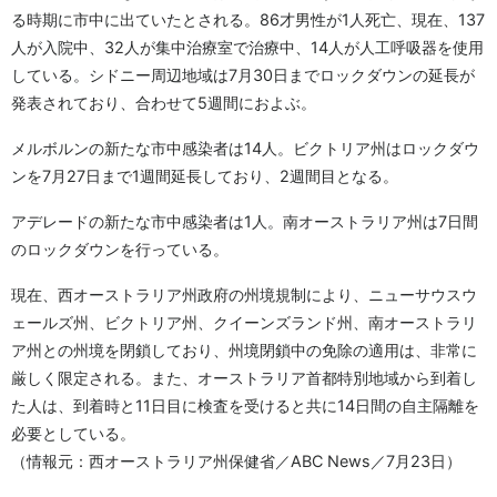
る時期に市中に出ていたとされる。86才男性が1人死亡、現在、137
人が入院中、32人が集中治療室で治療中、14人が人工呼吸器を使用
している。シドニー周辺地域は7月30日までロックダウンの延長が
発表されており、合わせて5週間におよぶ。
メルボルンの新たな市中感染者は14人。ビクトリア州はロックダウ
ンを7月27日まで1週間延長しており、2週間目となる。
アデレードの新たな市中感染者は1人。南オーストラリア州は7日間
のロックダウンを行っている。
現在、西オーストラリア州政府の州境規制により、ニューサウスウ
ェールズ州、ビクトリア州、クイーンズランド州、南オーストラリ
ア州との州境を閉鎖しており、州境閉鎖中の免除の適用は、非常に
厳しく限定される。また、オーストラリア首都特別地域から到着し
た人は、到着時と11日目に検査を受けると共に14日間の自主隔離を
必要としている。
（情報元：西オーストラリア州保健省／ABC News／7月23日）