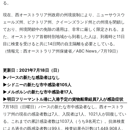
る。
現在、西オーストラリア州政府の州境規制により、ニューサウスウ
ェールズ州、ビクトリア州、クイーンズランド州との州境を閉鎖し
ており、州境閉鎖中の免除の適用は、非常に厳しく限定される。ま
た、オーストラリア首都特別地域から到着した人は、到着時と11日
目に検査を受けると共に14日間の自主隔離を必要としている。
（情報元：西オーストラリア州保健省／ABC News／7月19日）
更新日：2021年7月18日（日）
▶パースの新たな感染者はなし
▶シドニーの新たな市中感染者105人
▶メルボルンの新たな市中感染者17人
▶明日フリーマントル港に入港予定の貨物船乗組員7人が感染症状
7月18日（日曜日）パースの新たな市中感染者なし。西オーストラ
リア州の現在の感染者数は7人、入院者は1人、1021人が回復してい
る。これまでの累計感染者数は1037人（うち9名死亡）。抗体検査
による過去の既感染者数は99人。検査結果合計数は1,449,908人。