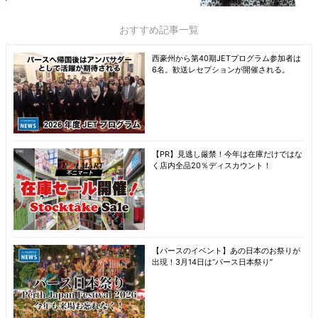
おすすめ記事一覧
西豪州から第40期JETプログラム参加者は
6名。歓送レセプションが開催される。
【PR】見逃し厳禁！今年は在庫だけではな
く店内全品20％ディスカウント！
【パースのイベント】あの日本のお祭りが
出現！3月14日は“パース日本祭り”