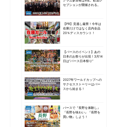
グラム参加者は6名。歓送レ
セプションが開催される。
【PR】見逃し厳禁！今年は
在庫だけではなく店内全品
20％ディスカウント！
【パースのイベント】あの
日本のお祭りが出現！3月14
日は“パース日本祭り”
2027年ワールドカップへの
サクセスストーリーはパー
スから始まる！
パースで『長野を体験し』
『長野を味わい』『長野を
買い物』しよう！