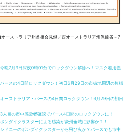
owan ／西オーストラリア州首相会見録／西オーストラリア州保健省－7
今晩7月3日深夜0時01分でロックダウン解除へ！マスク着用義
パースの4日間ロックダウン！初日6月29日の市街地周辺の模様
オーストラリア・パースの4日間ロックダウン！6月29日の初日
3人目の市中感染者確認でパース4日間のロックダウンに！
ボンダイクラスターによる感染が豪州全域に影響か？！
シドニーのボンダイクラスターから飛び火か？パースでも市中