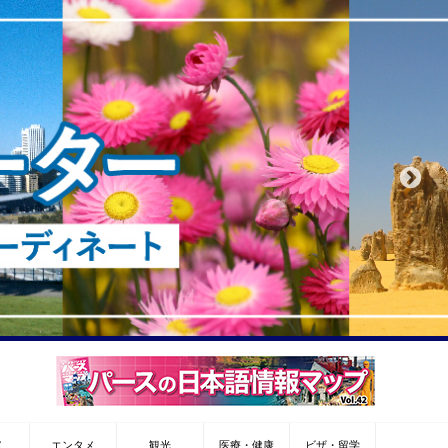
メ
エンタメ
観光
医療・健康
ビザ・留学