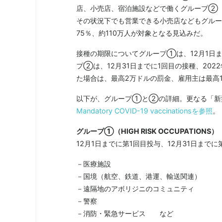
店、小売店、宿泊施設などで働くグループ②（CRI
その状況下でも営業できる小売店などもグル
75％、約110万人が対象となる見込みだ。
接種の期限についてグループ①は、12月1日ま
プ②は、12月31日までに1回目の接種、202
た場合は、最高2万ドルの罰金、雇用主は最高
以下が、グループ①と②の詳細。更なる「新
Mandatory COVID-19 vaccinationsを参照
。
グループ①（HIGH RISK OCCUPATIONS）
12月1日までに第1回目投与、12月31日までに
－医療施設
－国境（航空、鉄道、港運、輸送関連）
－遠隔地のアボリジニのコミュニティ
－警察
－消防・緊急サービス など