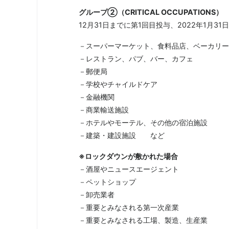
グループ②（CRITICAL OCCUPATIONS）
12月31日までに第1回目投与、2022年1月3
－スーパーマーケット、食料品店、ベーカリー
－レストラン、パブ、バー、カフェ
－郵便局
－学校やチャイルドケア
－金融機関
－商業輸送施設
－ホテルやモーテル、その他の宿泊施設
－建築・建設施設 など
※ロックダウンが敷かれた場合
－酒屋やニュースエージェント
－ペットショップ
－卸売業者
－重要とみなされる第一次産業
－重要とみなされる工場、製造、生産業