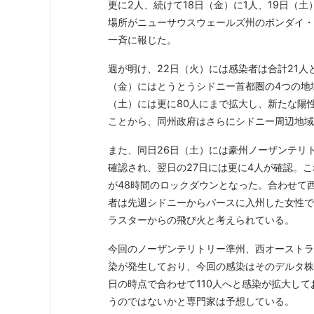
更に2人、続けて18日（金）に1人、19日（
場所がニューサウスウェールズ州のボンダイ・
一斉に報じた。
週が明け、22日（火）には感染者は合計21人
（金）にはとうとうシドニー首都圏の4つの地
（土）には更に80人にまで拡大し、新たな陽
ことから、同州政府はさらにシドニー周辺地域
また、同日26日（土）には豪州ノーザンテリ
確認され、翌日の27日には更に4人が確認。
が48時間のロックダウンとなった。合わせて
者は先週シドニーからパースに入州した女性で
ラスターからの飛び火と考えられている。
今回のノーザンテリトリー準州、西オーストラ
染が発生しており、今回の感染はそのデルタ株
日の時点で合わせて110人へと感染が拡大し
うのではないかと専門家は予想している。