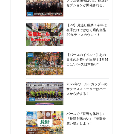
グラム参加者は6名。歓送レ
セプションが開催される。
【PR】見逃し厳禁！今年は
在庫だけではなく店内全品
20％ディスカウント！
【パースのイベント】あの
日本のお祭りが出現！3月14
日は“パース日本祭り”
2027年ワールドカップへの
サクセスストーリーはパー
スから始まる！
パースで『長野を体験し』
『長野を味わい』『長野を
買い物』しよう！