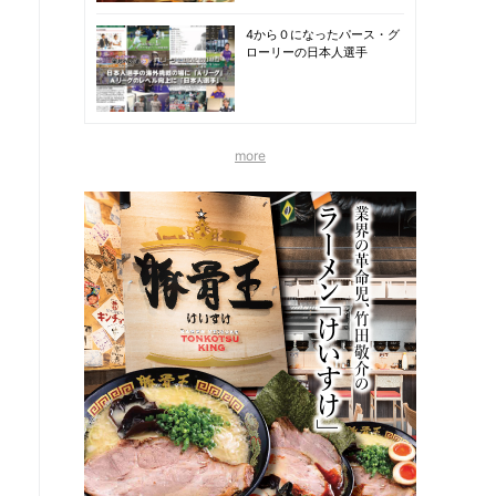
4から０になったパース・グ
ローリーの日本人選手
more