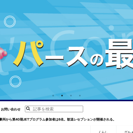
お問い合わせ
豪州から第40期JETプログラム参加者は6名。歓送レセプションが開催される。
くらし
グル