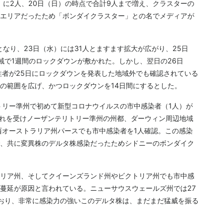
土）に2人、20日（日）の時点で合計9人まで増え、クラスターの
エリアだったため「ボンダイクラスター」との名でメディアが
となり、23日（水）には31人とますます拡大が広がり、25日
域で1週間のロックダウンが敷かれた。しかし、翌日の26日
性者が25日にロックダウンを発表した地域外でも確認されている
の範囲を広げ、かつロックダウンを14日間にするとした。
トリー準州で初めて新型コロナウイルスの市中感染者（1人）が
これを受けノーザンテリトリー準州の州都、ダーウィン周辺地域
西オーストラリア州パースでも市中感染者を1人確認。この感染
、共に変異株のデルタ株感染だったためシドニーのボンダイク
リア州、そしてクイーンズランド州やビクトリア州でも市中感
蔓延が原因と言われている。ニューサウスウェールズ州では27
ており、非常に感染力の強いこのデルタ株は、まだまだ猛威を振る