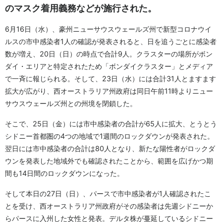
のマスク着用義務などが施行された。
6月16日（水）、豪州ニューサウスウェールズ州で新型コロナウイ
ルスの市中感染者1人の確認が発表されると、日を追うごとに感染者
数が増え、20日（日）の時点で合計9人。クラスターの場所がボン
ダイ・エリアと特定されたため「ボンダイクラスター」とメディア
で一斉に報じられる。そして、23日（水）には合計31人とますます
拡大が広がり、西オーストラリア州政府は同日午前11時よりニュー
サウスウェールズ州との州境を閉鎖した。
そこで、25日（金）には市中感染者の合計が65人に拡大、とうとう
シドニー首都圏の4つの地域で1週間のロックダウンが発表された。
翌日には市中感染者の合計は80人となり、新たな陽性者がロックダ
ウンを発表した地域外でも確認されたことから、範囲を広げかつ期
間も14日間のロックダウンになった。
そして本日の27日（日）、パースで市中感染者が1人確認されたこ
とを受け、西オーストラリア州政府がその感染者は先週シドニーか
らパースに入州した女性と発表。デルタ株が蔓延しているシドニー