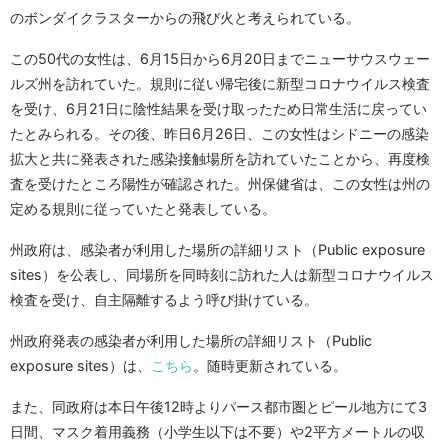
のボンダイクラスターからの飛び火と考えられている。
この50代の女性は、6月15日から6月20日までニューサウスウェー
ルズ州を訪れていた。規則に従い帰宅後に新型コロナウイルス検査
を受け、6月21日に陰性結果を受け取ったため日常生活に戻ってい
たとみられる。その後、昨日6月26日、この女性はシドニーの感染
拡大と共に発表された感染接触場所を訪れていたことから、再度検
査を受けたところ陽性が確認された。州保健省は、この女性は州の
定める規則に従っていたと発表している。
州政府は、感染者が利用した場所の詳細リスト（Public exposure
sites）を公表し、同場所を同時刻に訪れた人は新型コロナウイルス
検査を受け、自主隔離するよう呼び掛けている。
州政府発表の感染者が利用した場所の詳細リスト（Public
exposure sites）は、
こちら
。随時更新されている。
また、同政府は本日午後12時よりパース都市圏とピール地方にて3
日間、マスク着用義務（小学生以下は不要）や2平方メートルの収