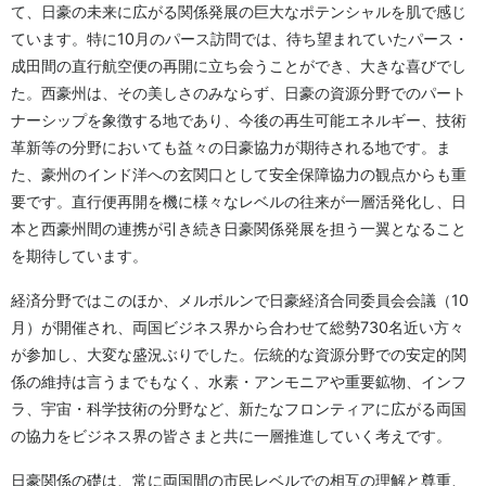
て、日豪の未来に広がる関係発展の巨大なポテンシャルを肌で感じ
ています。特に10月のパース訪問では、待ち望まれていたパース・
成田間の直行航空便の再開に立ち会うことができ、大きな喜びでし
た。西豪州は、その美しさのみならず、日豪の資源分野でのパート
ナーシップを象徴する地であり、今後の再生可能エネルギー、技術
革新等の分野においても益々の日豪協力が期待される地です。ま
た、豪州のインド洋への玄関口として安全保障協力の観点からも重
要です。直行便再開を機に様々なレベルの往来が一層活発化し、日
本と西豪州間の連携が引き続き日豪関係発展を担う一翼となること
を期待しています。
経済分野ではこのほか、メルボルンで日豪経済合同委員会会議（10
月）が開催され、両国ビジネス界から合わせて総勢730名近い方々
が参加し、大変な盛況ぶりでした。伝統的な資源分野での安定的関
係の維持は言うまでもなく、水素・アンモニアや重要鉱物、インフ
ラ、宇宙・科学技術の分野など、新たなフロンティアに広がる両国
の協力をビジネス界の皆さまと共に一層推進していく考えです。
日豪関係の礎は、常に両国間の市民レベルでの相互の理解と尊重、