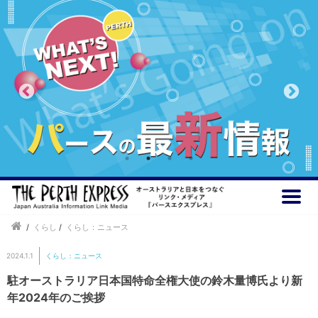
/
くらし
/
くらし：ニュース
2024.1.1
くらし：ニュース
駐オーストラリア日本国特命全権大使の鈴木量博氏より新
年2024年のご挨拶