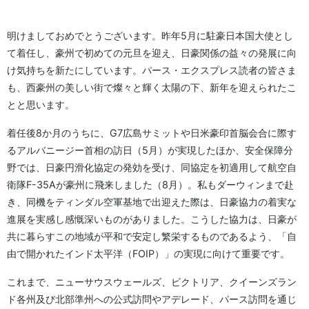
明けましておめでとうございます。昨年5月に駐豪日本国大使とし
て着任し、豪州で初めての元旦を迎え、日豪関係の益々の発展に向
け気持ちを新たにしています。パース・エクスプレス読者の皆さま
も、西豪州の美しい街で燦々と輝く太陽の下、新年を迎えられたこ
とと思います。
着任後8か月のうちに、G7広島サミットや日米豪印首脳会合に際す
るアルバニージー首相の訪日（5月）が実現したほか、安全保障分
野では、日豪円滑化協定の発効を受け、同協定を初適用して航空自
衛隊F-35Aが豪州に飛来しました（8月）。私もダーウィンまで赴
き、同機をティンダル空軍基地で出迎えた際は、日豪協力の着実な
進展を実感し感慨深いものがありました。こうした協力は、日豪が
共に暮らすこの地域が平和で安定し繁栄するものであるよう、「自
由で開かれたインド太平洋（FOIP）」の実現に向けて重要です。
これまで、ニューサウスウェールズ、ビクトリア、クイーンズラン
ド各州及び北部準州への公式訪問やアデレード、パース訪問を通じ