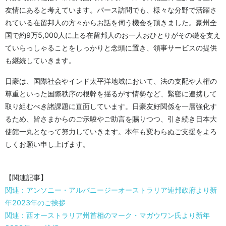
友情にあると考えています。パース訪問でも、様々な分野で活躍さ
れている在留邦人の方々からお話を伺う機会を頂きました。豪州全
国で約9万5,000人に上る在留邦人のお一人おひとりがその礎を支え
ていらっしゃることをしっかりと念頭に置き、領事サービスの提供
も継続していきます。
日豪は、国際社会やインド太平洋地域において、法の支配や人権の
尊重といった国際秩序の根幹を揺るがす情勢など、緊密に連携して
取り組むべき諸課題に直面しています。日豪友好関係を一層強化す
るため、皆さまからのご示唆やご助言を賜りつつ、引き続き日本大
使館一丸となって努力していきます。本年も変わらぬご支援をよろ
しくお願い申し上げます。
【関連記事】
関連：アンソニー・アルバニージーオーストラリア連邦政府より新
年2023年のご挨拶
関連：西オーストラリア州首相のマーク・マガウワン氏より新年