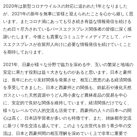
2020年は新型コロナウイルスの対応に追われた1年となりました
が、2021年の新年を無事に皆様と迎えられたことを心から嬉しく思
います。またコロナ渦にあっても引き続き有益な情報発信を続ける
ため日々尽力されているパースエクスプレス関係者の皆様に深く感
謝いたします。今後とも貴重なコミュニティメディアとして、パー
スエクスプレスが在留邦人向けに必要な情報発信を続けていくこと
を期待しております。
2021年、日豪が様々な分野で協力を深める中、互いの繁栄と地域の
安定に果たす役割は益々大きなものがあると思います。日本と豪州
は、長年にわたり友好関係を発展させ、相互に恩恵のある経済関係
を享受してきました。日本と西豪州との関係も、鉄鉱石や液化天然
ガスといった天然資源やうどん用小麦など農林産品の貿易を中心
に、安定的で良好な関係を維持しています。経済関係だけでなく、
様々なレベルでの人的交流も活発です。西豪州の人々の日本への関
心は高く、日本語学習者が多いのも特徴です。また、姉妹都市交流
に基づく学生交流も盛んです。このような次世代を担う青少年の交
流は、日本と西豪州間の相互理解を深めていく上で非常に重要で