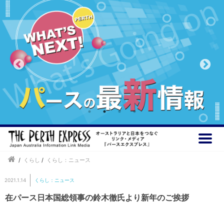
/
くらし
/
くらし：ニュース
2021.1.14
くらし：ニュース
在パース日本国総領事の鈴木徹氏より新年のご挨拶