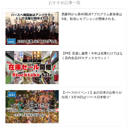
おすすめ記事一覧
西豪州から第40期JETプログラム参加者は
6名。歓送レセプションが開催される。
【PR】見逃し厳禁！今年は在庫だけではな
く店内全品20％ディスカウント！
【パースのイベント】あの日本のお祭りが
出現！3月14日は“パース日本祭り”