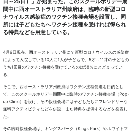
日～25日）」が始まった。このスクールホリデー期
間中に西オーストラリア州政府は、臨時の新型コロ
ナウイルス感染症のワクチン接種会場を設置し、同
所には子どもたちへワクチン接種を受ければ得られ
る特典などを用意している。
4月9日現在、西オーストラリア州にて新型コロナウイルスの感染症
によって入院している10人に1人が子どもで、5才～11才の子どもの
うち1回目のワクチン接種を受けているのは58％にとどまってい
る。
そこで、西オーストラリア州政府はワクチン接種促進を目的とし
て、このスクールホリデー期間中に臨時のワクチン接種会場（Pop-
up Clinic）を設け、その接種会場には子どもたちにフレンドリーな
無料アクティビティなどを併設、また特典を提供するなどを発表し
た。
その臨時接種会場は、キングスパーク（Kings Park）やホワイトマ