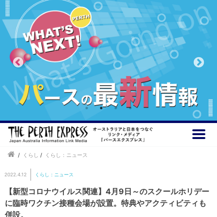
/
くらし
/
くらし：ニュース
2022.4.12
くらし：ニュース
【新型コロナウイルス関連】4月9日～のスクールホリデー
に臨時ワクチン接種会場が設置。特典やアクティビティも
併設。