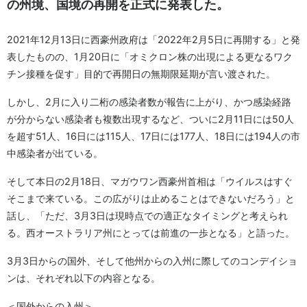
の州境、国境の再開を正式に発表した。
2021年12月13日に西豪州政府は「2022年2月5日に再開する」と発
表したものの、1月20日に「オミクロン株の出現による更なるワク
チン接種を促す」目的で再開日の無期限延期が言い渡された。
しかし、2月に入り二桁の感染者数が報告に上がり、かつ感染経路
が分からない感染者も複数出現するなど、ついに2月11日には50人
を超す51人、16日には115人、17日には177人、18日には194人の市
中感染者が出ている。
そして本日の2月18日、マガウワン西豪州首相は「ウイルスはすぐ
そこまで来ている。この広がりは止めることはできないだろう」と
話し、「ただ、3月3日は現時点での適正なタイミングと考えられ
る。西オーストラリア州にとっては前進の一歩となる」と語った。
3月3日からの国外、そして他州からの入州に際してのコンデイショ
ンは、それぞれ以下の内容となる。
＜国外からの入州＞