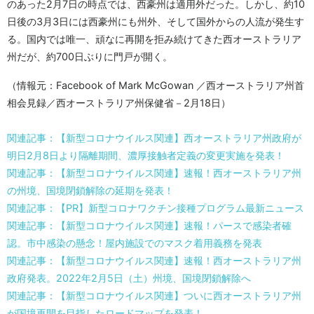
のあった2月7日の時点では、西豪州は適用外だった。しかし、約10
日後の3月3日には西豪州にも州外、そして国外からの人流が発生す
る。国内では唯一、頑なに再開を拒み続けてきた西オーストラリア
州だが、約700日ぶりに門戸が開く。
（情報元：Facebook of Mark McGowan ／西オーストラリア州首
相会見録／西オーストラリア州保健省－2月18日）
関連記事：【新型コロナウイルス関連】西オーストラリア州政府が
明日2月8日より隔離期間、濃厚接触者定義の変更実施を発表！
関連記事：【新型コロナウイルス関連】速報！西オーストラリア州
の州境、国境閉鎖解除の延期を発表！
関連記事：【PR】新型コロナワクチン接種プログラム最新ニュース
関連記事：【新型コロナウイルス関連】速報！パースで感染者確
認。市中感染の懸念！屋内施設でのマスク着用義務を発表
関連記事：【新型コロナウイルス関連】速報！西オーストラリア州
政府発表。2022年2月5日（土）州境、国境閉鎖解除へ
関連記事：【新型コロナウイルス関連】ついに西オーストラリア州
が国境再開を目指したロードマップを発表！