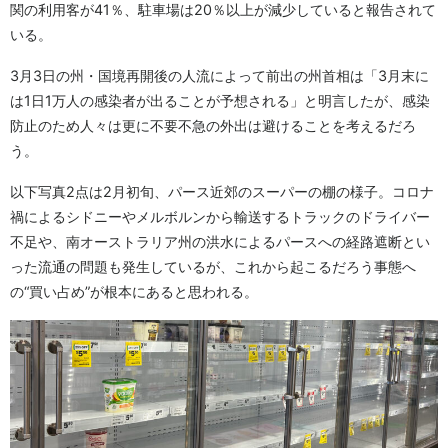
関の利用客が41％、駐車場は20％以上が減少していると報告されて
いる。
3月3日の州・国境再開後の人流によって前出の州首相は「3月末に
は1日1万人の感染者が出ることが予想される」と明言したが、感染
防止のため人々は更に不要不急の外出は避けることを考えるだろ
う。
以下写真2点は2月初旬、パース近郊のスーパーの棚の様子。コロナ
禍によるシドニーやメルボルンから輸送するトラックのドライバー
不足や、南オーストラリア州の洪水によるパースへの経路遮断とい
った流通の問題も発生しているが、これから起こるだろう事態へ
の“買い占め”が根本にあると思われる。