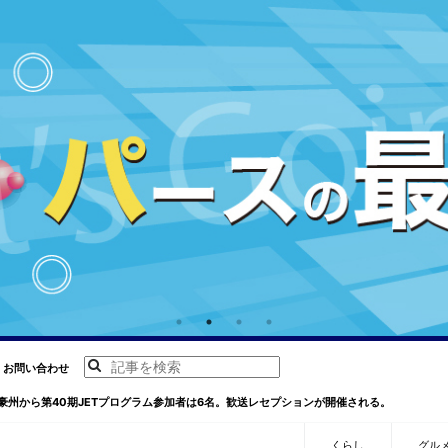
お問い合わせ
豪州から第40期JETプログラム参加者は6名。歓送レセプションが開催される。
くらし
グル