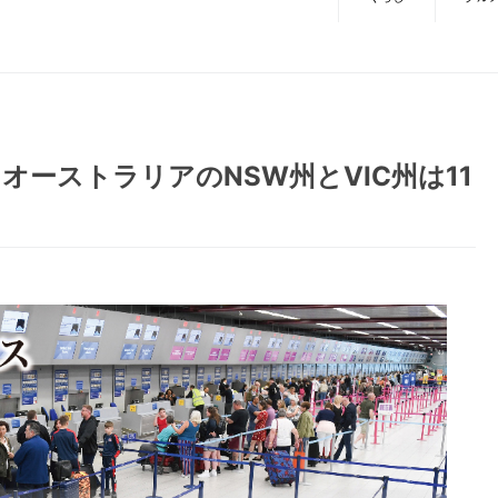
ーストラリアのNSW州とVIC州は11