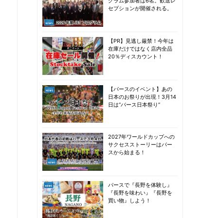
グラム参加者は6名。歓送レ
セプションが開催される。
【PR】見逃し厳禁！今年は
在庫だけではなく店内全品
20％ディスカウント！
【パースのイベント】あの
日本のお祭りが出現！3月14
日は“パース日本祭り”
2027年ワールドカップへの
サクセスストーリーはパー
スから始まる！
パースで『長野を体験し』
『長野を味わい』『長野を
買い物』しよう！