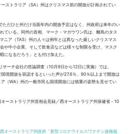
南オーストラリア（SA）州はクリスマス前の開放が計画されてい
でただひと州だけ当面年内の開放予定はなく、州政府は来年のい
れている。同州の首相、マーク・マガウワン氏は、離島のタス
スマニア（TAS）州の人々は例年とは異なった厳しいクリスマス
会や中小企業、そして飲食店などは様々な制限を受け、マスク
暇になるだろう」とも付け加えた。
サーチ会社の世論調査（10月9日から12日に実施）では、
国境開放を容認するといった声が27.6％、90％以上まで開放は
ラリア（WA）州の一般市民も国境開放には慎重の姿勢を見せてい
owan ／西オーストラリア州首相会見録／西オーストラリア州保健省－10
西オーストラリア州政府「新型コロナウイルスワクチン接種義