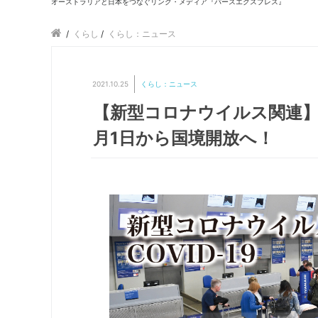
オーストラリアと日本をつなぐリンク・メディア『パースエクスプレス』
/
くらし
/
くらし：ニュース
2021.10.25
くらし：ニュース
【新型コロナウイルス関連】オ
月1日から国境開放へ！