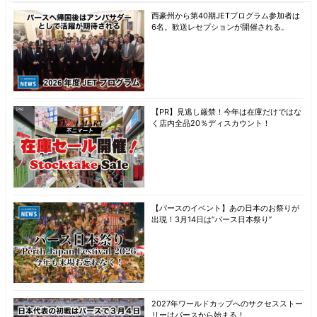
西豪州から第40期JETプログラム参加者は
6名。歓送レセプションが開催される。
【PR】見逃し厳禁！今年は在庫だけではな
く店内全品20％ディスカウント！
【パースのイベント】あの日本のお祭りが
出現！3月14日は“パース日本祭り”
2027年ワールドカップへのサクセスストー
リーはパースから始まる！