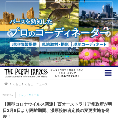
/
くらし
/
くらし：ニュース
2022.2.7
くらし：ニュース
【新型コロナウイルス関連】西オーストラリア州政府が明
日2月8日より隔離期間、濃厚接触者定義の変更実施を発
表！