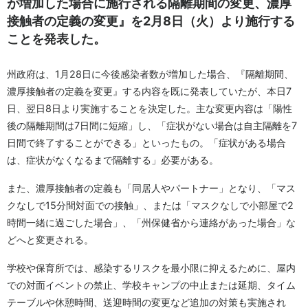
が増加した場合に施行される隔離期間の変更、濃厚
接触者の定義の変更』を2月8日（火）より施行する
ことを発表した。
州政府は、1月28日に今後感染者数が増加した場合、『隔離期間、
濃厚接触者の定義を変更』する内容を既に発表していたが、本日7
日、翌日8日より実施することを決定した。主な変更内容は「陽性
後の隔離期間は7日間に短縮」し、「症状がない場合は自主隔離を7
日間で終了することができる」といったもの。「症状がある場合
は、症状がなくなるまで隔離する」必要がある。
また、濃厚接触者の定義も「同居人やパートナー」となり、「マス
クなしで15分間対面での接触」、または「マスクなしで小部屋で2
時間一緒に過ごした場合」、「州保健省から連絡があった場合」な
どへと変更される。
学校や保育所では、感染するリスクを最小限に抑えるために、屋内
での対面イベントの禁止、学校キャンプの中止または延期、タイム
テーブルや休憩時間、送迎時間の変更など追加の対策も実施され