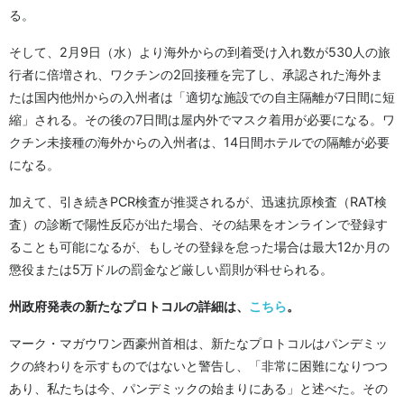
る。
そして、2月9日（水）より海外からの到着受け入れ数が530人の旅
行者に倍増され、ワクチンの2回接種を完了し、承認された海外ま
たは国内他州からの入州者は「適切な施設での自主隔離が7日間に短
縮」される。その後の7日間は屋内外でマスク着用が必要になる。ワ
クチン未接種の海外からの入州者は、14日間ホテルでの隔離が必要
になる。
加えて、引き続きPCR検査が推奨されるが、迅速抗原検査（RAT検
査）の診断で陽性反応が出た場合、その結果をオンラインで登録す
ることも可能になるが、もしその登録を怠った場合は最大12か月の
懲役または5万ドルの罰金など厳しい罰則が科せられる。
州政府発表の新たなプロトコルの詳細は、
こちら
。
マーク・マガウワン西豪州首相は、新たなプロトコルはパンデミッ
クの終わりを示すものではないと警告し、「非常に困難になりつつ
あり、私たちは今、パンデミックの始まりにある」と述べた。その