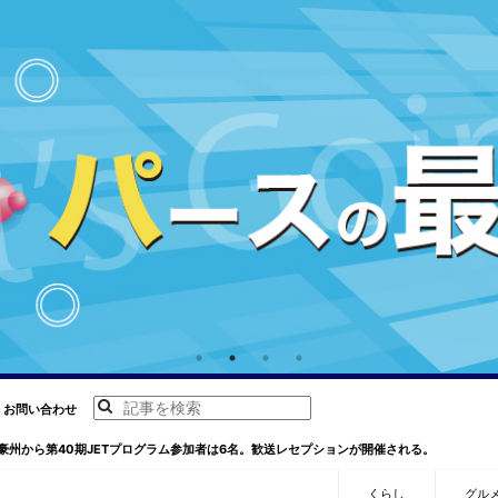
お問い合わせ
豪州から第40期JETプログラム参加者は6名。歓送レセプションが開催される。
くらし
グル