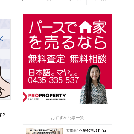
ば？
おすすめ記事一覧
西豪州から第40期JETプロ