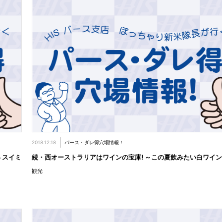
2018.12.18
パース・ダレ得穴場情報！
 スイミ
続・西オーストラリアはワインの宝庫! ～この夏飲みたい白ワイ
観光