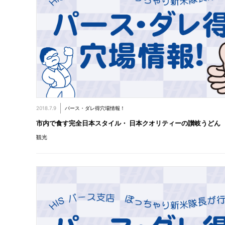
2018.7.9
パース・ダレ得穴場情報！
市内で食す完全日本スタイル・ 日本クオリティーの讃岐うどん
観光