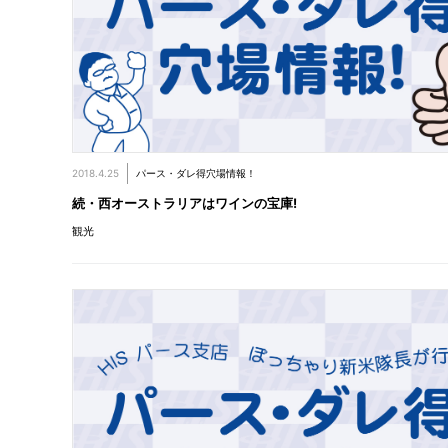
2018.4.25
パース・ダレ得穴場情報！
続・西オーストラリアはワインの宝庫!
観光