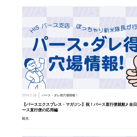
2019.2.28
パース・ダレ得穴場情報！
【パースエクスプレス・マガジン】祝！パース直行便就航♪ 全
ース直行便の応用編
観光