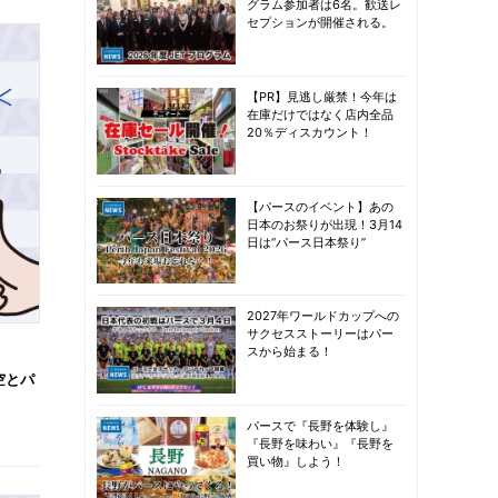
グラム参加者は6名。歓送レ
セプションが開催される。
【PR】見逃し厳禁！今年は
在庫だけではなく店内全品
20％ディスカウント！
【パースのイベント】あの
日本のお祭りが出現！3月14
日は“パース日本祭り”
2027年ワールドカップへの
サクセスストーリーはパー
スから始まる！
空とパ
パースで『長野を体験し』
『長野を味わい』『長野を
買い物』しよう！