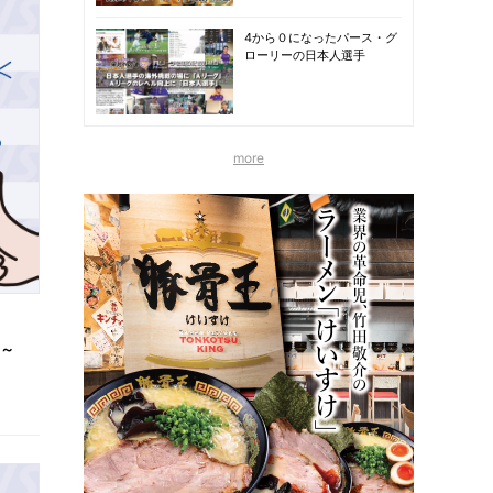
4から０になったパース・グ
ローリーの日本人選手
more
ン～