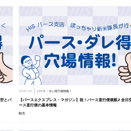
2019.1.25
パース・ダレ得穴場情報！
日空とパ
【パースエクスプレス・マガジン】祝！パース直行便就航♪ 全日
ース直行便の基本情報
観光