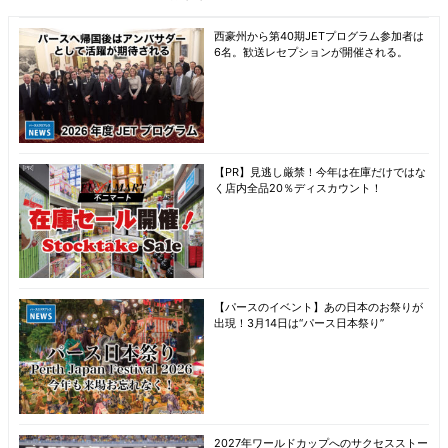
西豪州から第40期JETプログラム参加者は
6名。歓送レセプションが開催される。
【PR】見逃し厳禁！今年は在庫だけではな
く店内全品20％ディスカウント！
【パースのイベント】あの日本のお祭りが
出現！3月14日は“パース日本祭り”
2027年ワールドカップへのサクセスストー