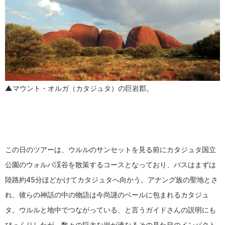
▲マウント・オルガ（カタジュタ）の巨岩郡。
この日のツアーは、ウルルのサンセットを見る前にカタジュタ国立
公園のウォルパ渓谷を散策するコースとなっており、バスはまずは
陸路約45分ほどかけてカタジュタへ向かう。アナング族の聖地とさ
れ、彼らの神話の中の物語は今尚謎のベールに包まれるカタジュ
タ。ウルルと地中でつながっている、と言うガイドさんの説明にも
びっくりしたが、数々の巨大な岩が連なるその見た目のインパクト