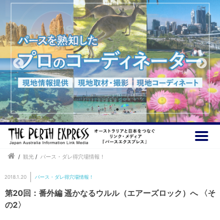
/
観光
/
パース・ダレ得穴場情報！
2018.1.20
パース・ダレ得穴場情報！
第20回：番外編 遥かなるウルル（エアーズロック）へ 〈そ
の2〉