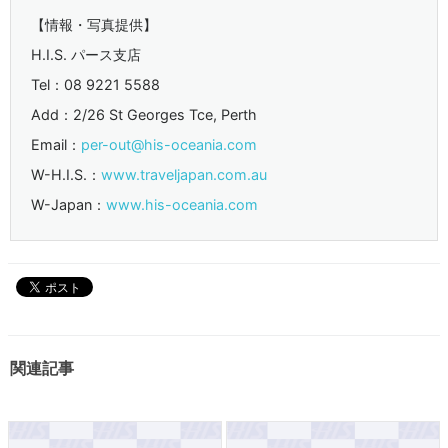
【情報・写真提供】
H.I.S. パース支店
Tel：08 9221 5588
Add：2/26 St Georges Tce, Perth
Email：
per-out@his-oceania.com
W-H.I.S.：
www.traveljapan.com.au
W-Japan：
www.his-oceania.com
関連記事