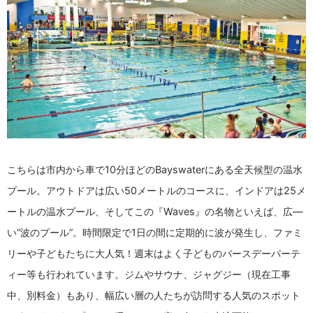
こちらは市内から車で10分ほどのBayswaterにある全天候型の温水
プール。アウトドアは広い50メートルのコースに、インドアは25メ
ートルの温水プール、そしてこの『Waves』の名物といえば、広―
い“波のプール”。時間限定で1日の間に定期的に波が発生し、ファミ
リーや子どもたちに大人気！週末はよく子どものバースデーパーテ
ィー等も行われています。ジムやサウナ、ジャグジー（現在工事
中、別料金）もあり、幅広い層の人たちが訪問する人気のスポット