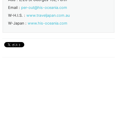
Email：
per-out@his-oceania.com
W-H.I.S.：
www.traveljapan.com.au
W-Japan：
www.his-oceania.com