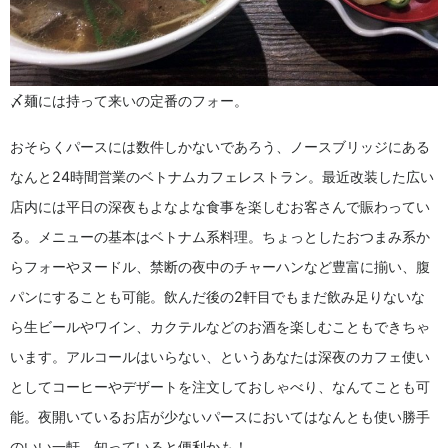
〆麺には持って来いの定番のフォー。
おそらくパースには数件しかないであろう、ノースブリッジにある
なんと24時間営業のベトナムカフェレストラン。最近改装した広い
店内には平日の深夜もよなよな食事を楽しむお客さんで賑わってい
る。メニューの基本はベトナム系料理。ちょっとしたおつまみ系か
らフォーやヌードル、禁断の夜中のチャーハンなど豊富に揃い、腹
パンにすることも可能。飲んだ後の2軒目でもまだ飲み足りないな
ら生ビールやワイン、カクテルなどのお酒を楽しむこともできちゃ
います。アルコールはいらない、というあなたは深夜のカフェ使い
としてコーヒーやデザートを注文しておしゃべり、なんてことも可
能。夜開いているお店が少ないパースにおいてはなんとも使い勝手
のいい一軒。知っていると便利かも！