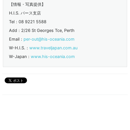
【情報・写真提供】
H.I.S. パース支店
Tel：08 9221 5588
Add：2/26 St Georges Tce, Perth
Email：
per-out@his-oceania.com
W-H.I.S.：
www.traveljapan.com.au
W-Japan：
www.his-oceania.com