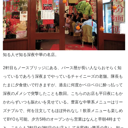
知る人ぞ知る深夜中華の名店。
2軒目もノースブリッジにある、パース暦が長い人ならおそらく知
っているであろう深夜までやっているチャイニーズの老舗。隊長も
たまに夕食使いで行きますが、過去に何度かベロベロに酔っ払って
深夜の〆メシで突撃したことも数回。こちらのお店も平日夜にもか
かわらずいつも賑わいを見せている。豊富な中華系メニューはリー
ズナブルで、何を注文してもほぼ外れなし！飲茶メニューも楽しめ
てBYOも可能。夕方5時のオープンから営業はなんと早朝4時まで
と、こちらも2軒目や3軒目のお店として大変使い勝手の良い、知っ