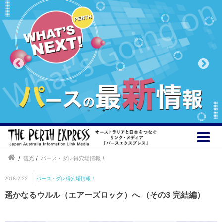
/
観光
/
パース・ダレ得穴場情報！
2018.2.22
パース・ダレ得穴場情報！
遥かなるウルル（エアーズロック）へ （その3 完結編）