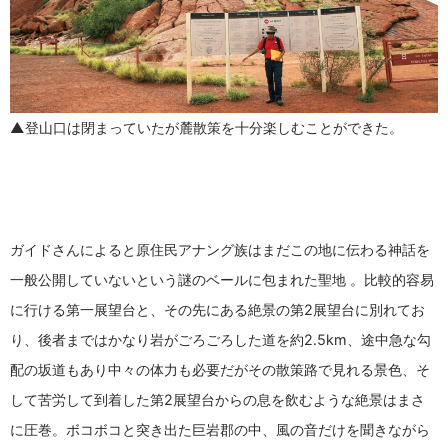
▲登山口は閉まっていたが麓散策を十分楽しむことができた。
ガイドさんによると原住民アナング族はまだこの地に伝わる神話を
一般公開していないという謎のベールに包まれた聖地 。比較的容易
に行ける第一展望台と、その先にある絶景の第2展望台に別れてお
り、後者まではかなり岩がごろごろした道を約2.5km、途中急な勾
配の坂道もあり中々の体力も必要だがその散策路で見れる景色、そ
して苦労して到着した第2展望台からの息を飲むような絶景はまさ
に圧巻。ボコボコと突き出た巨岩郡の中、風の音だけを聞きながら