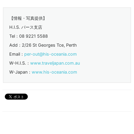
【情報・写真提供】
H.I.S. パース支店
Tel：08 9221 5588
Add：2/26 St Georges Tce, Perth
Email：
per-out@his-oceania.com
W-H.I.S.：
www.traveljapan.com.au
W-Japan：
www.his-oceania.com