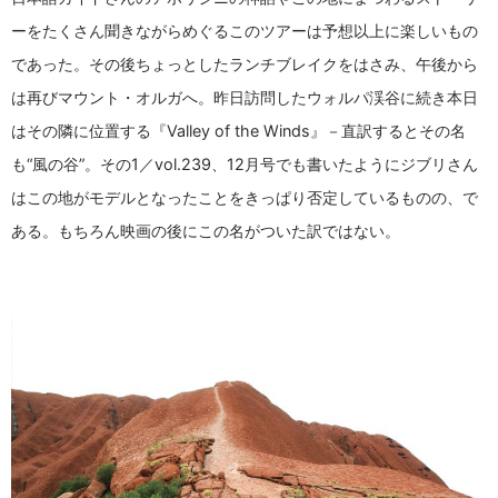
ーをたくさん聞きながらめぐるこのツアーは予想以上に楽しいもの
であった。その後ちょっとしたランチブレイクをはさみ、午後から
は再びマウント・オルガへ。昨日訪問したウォルパ渓谷に続き本日
はその隣に位置する『Valley of the Winds』－直訳するとその名
も“風の谷”。その1／vol.239、12月号でも書いたようにジブリさん
はこの地がモデルとなったことをきっぱり否定しているものの、で
ある。もちろん映画の後にこの名がついた訳ではない。