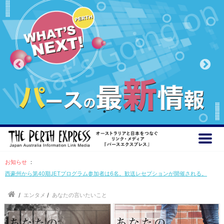
お知らせ
：
西豪州から第40期JETプログラム参加者は6名。歓送レセプションが開催される。
/
エンタメ
/
あなたの言いたいこと