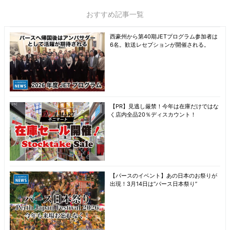
おすすめ記事一覧
西豪州から第40期JETプログラム参加者は
6名。歓送レセプションが開催される。
【PR】見逃し厳禁！今年は在庫だけではな
く店内全品20％ディスカウント！
【パースのイベント】あの日本のお祭りが
出現！3月14日は“パース日本祭り”