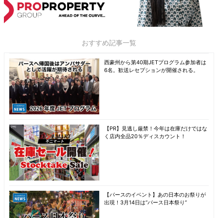
おすすめ記事一覧
西豪州から第40期JETプログラム参加者は
6名。歓送レセプションが開催される。
【PR】見逃し厳禁！今年は在庫だけではな
く店内全品20％ディスカウント！
【パースのイベント】あの日本のお祭りが
出現！3月14日は“パース日本祭り”