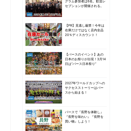
グラム参加者は6名。歓送レ
セプションが開催される。
【PR】見逃し厳禁！今年は
在庫だけではなく店内全品
20％ディスカウント！
【パースのイベント】あの
日本のお祭りが出現！3月14
日は“パース日本祭り”
2027年ワールドカップへの
サクセスストーリーはパー
スから始まる！
パースで『長野を体験し』
『長野を味わい』『長野を
買い物』しよう！