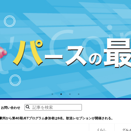
お問い合わせ
豪州から第40期JETプログラム参加者は6名。歓送レセプションが開催される。
くらし
グル