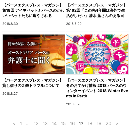
【パースエクスプレス・マガジン】
【パースエクスプレス・マガジン】
第18回 アイ♥ペット♪ パースのかわ
第162回「この先4年間は海外で生
いいペットたちに癒やされる
活がしたい」清水 藍さんのある日
2018.8.30
2018.8.29
【パースエクスプレス・マガジン】
【パースエクスプレス・マガジン】
貸し借りの金銭トラブルについて
冬のおでかけ情報 2018 パースのウ
ィンターイベント 2018 Winter Eve
2018.8.27
nts in Perth
2018.8.20
<
1
12
13
14
15
16
18
19
20
>
…
17