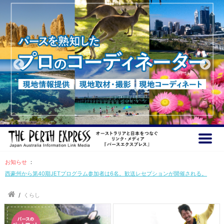
お知らせ
：
西豪州から第40期JETプログラム参加者は6名。歓送レセプションが開催される。
/
くらし