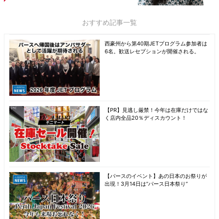
おすすめ記事一覧
西豪州から第40期JETプログラム参加者は
6名。歓送レセプションが開催される。
【PR】見逃し厳禁！今年は在庫だけではな
く店内全品20％ディスカウント！
【パースのイベント】あの日本のお祭りが
出現！3月14日は“パース日本祭り”