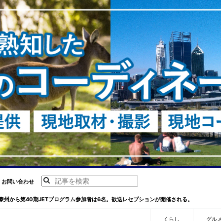
お問い合わせ
豪州から第40期JETプログラム参加者は6名。歓送レセプションが開催される。
くらし
グル