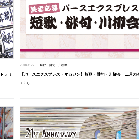
2019.2.27
短歌・俳句・川柳会
ストラリ
【パースエクスプレス・マガジン】短歌・俳句・川柳会 二月の
くらし