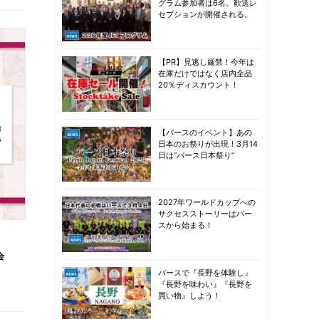
グラム参加者は6名。歓送レ
セプションが開催される。
【PR】見逃し厳禁！今年は
在庫だけではなく店内全品
20％ディスカウント！
【パースのイベント】あの
日本のお祭りが出現！3月14
日は“パース日本祭り”
2027年ワールドカップへの
サクセスストーリーはパー
スから始まる！
会
パースで『長野を体験し』
『長野を味わい』『長野を
買い物』しよう！