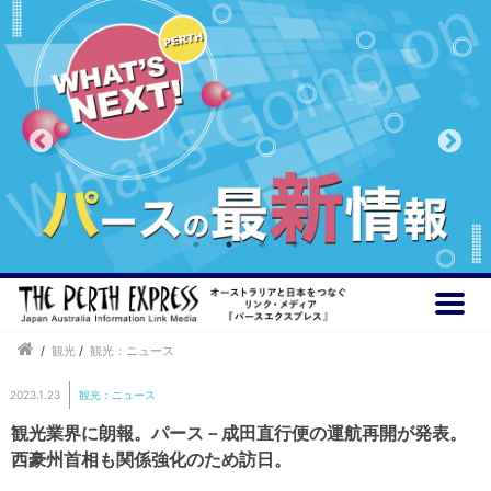
/
観光
/
観光：ニュース
2023.1.23
観光：ニュース
観光業界に朗報。パース－成田直行便の運航再開が発表。
西豪州首相も関係強化のため訪日。