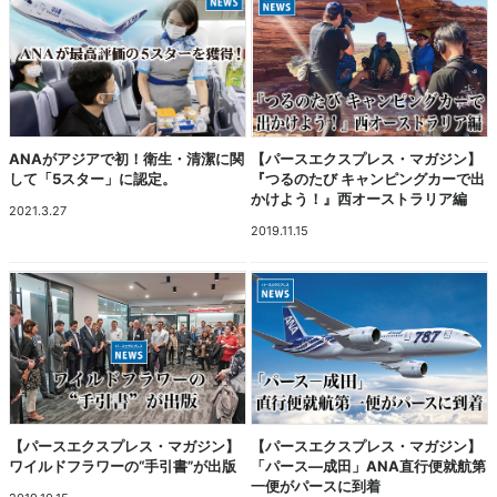
ANAがアジアで初！衛生・清潔に関
【パースエクスプレス・マガジン】
して「5スター」に認定。
『つるのたび キャンピングカーで出
かけよう！』西オーストラリア編
2021.3.27
2019.11.15
【パースエクスプレス・マガジン】
【パースエクスプレス・マガジン】
ワイルドフラワーの“手引書”が出版
「パース―成田」ANA直行便就航第
一便がパースに到着