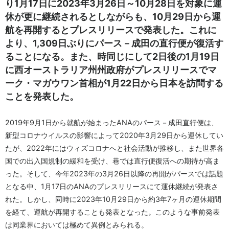
り1月17日に2023年3月26日～10月28日を対象に運
休が更に継続されるとしながらも、10月29日から運
航を再開するとプレスリリースで発表した。これに
より、1,309日ぶりにパース－成田の直行便が復活す
ることになる。また、時同じにして2日後の1月19日
に西オーストラリア州州政府がプレスリリースでマ
ーク・マガウワン首相が1月22日から日本を訪問する
ことを発表した。
2019年9月1日から就航が始まったANAのパース－成田直行便は、
新型コロナウイルスの影響によって2020年3月29日から運休してい
たが、2022年にはウィズコロナへと社会活動が推移し、また世界各
国での出入国規制の緩和を受け、巷では直行便復活への期待が高ま
った。そして、今年2023年の3月26日以降の再開がパースでは話題
となる中、1月17日のANAのプレスリリースにて運休継続が発表さ
れた。しかし、同時に2023年10月29日から約3年7ヶ月の運休期間
を経て、運航が再開することも発表となった。このような事前発表
は同業界においては極めて異例とみられる。