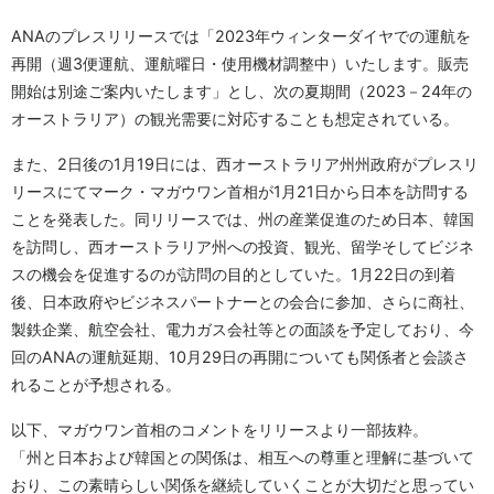
ANAのプレスリリースでは「2023年ウィンターダイヤでの運航を
再開（週3便運航、運航曜日・使用機材調整中）いたします。販売
開始は別途ご案内いたします」とし、次の夏期間（2023－24年の
オーストラリア）の観光需要に対応することも想定されている。
また、2日後の1月19日には、西オーストラリア州州政府がプレスリ
リースにてマーク・マガウワン首相が1月21日から日本を訪問する
ことを発表した。同リリースでは、州の産業促進のため日本、韓国
を訪問し、西オーストラリア州への投資、観光、留学そしてビジネ
スの機会を促進するのが訪問の目的としていた。1月22日の到着
後、日本政府やビジネスパートナーとの会合に参加、さらに商社、
製鉄企業、航空会社、電力ガス会社等との面談を予定しており、今
回のANAの運航延期、10月29日の再開についても関係者と会談さ
れることが予想される。
以下、マガウワン首相のコメントをリリースより一部抜粋。
「州と日本および韓国との関係は、相互への尊重と理解に基づいて
おり、この素晴らしい関係を継続していくことが大切だと思ってい