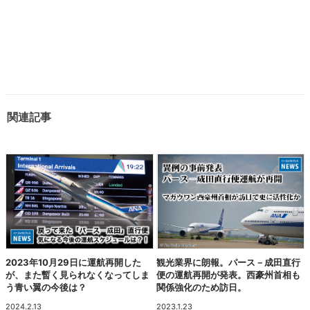
関連記事
2023年10月29日に運航再開した
観光業界に朗報。パース－成田直行
が、また暫く見られなくなってしま
便の運航再開が発表。西豪州首相も
う青い翼の今後は？
関係強化のため訪日。
2024.2.13
2023.1.23