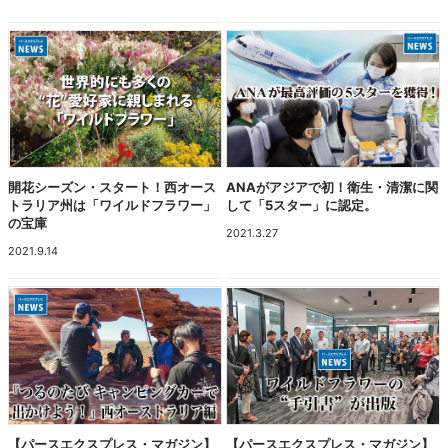
開花シーズン・スタート！西オース
ANAがアジアで初！衛生・清潔に関
トラリア州は「ワイルドフラワー」
して「5スター」に認定。
の宝庫
2021.3.27
2021.9.14
【パースエクスプレス・マガジン】
【パースエクスプレス・マガジン】