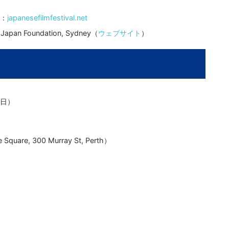
：
japanesefilmfestival.net
 Foundation, Sydney（
ウェブサイト
）
曜日）
 Square, 300 Murray St, Perth）