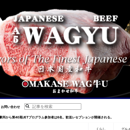
お問い合わせ
豪州から第40期JETプログラム参加者は6名。歓送レセプションが開催される。
くらし
グル