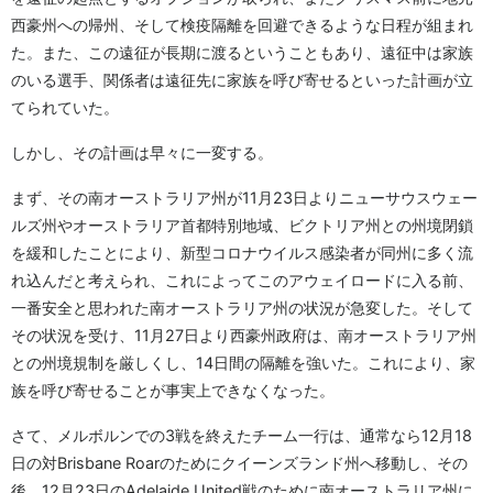
西豪州への帰州、そして検疫隔離を回避できるような日程が組まれ
た。また、この遠征が長期に渡るということもあり、遠征中は家族
のいる選手、関係者は遠征先に家族を呼び寄せるといった計画が立
てられていた。
しかし、その計画は早々に一変する。
まず、その南オーストラリア州が11月23日よりニューサウスウェー
ルズ州やオーストラリア首都特別地域、ビクトリア州との州境閉鎖
を緩和したことにより、新型コロナウイルス感染者が同州に多く流
れ込んだと考えられ、これによってこのアウェイロードに入る前、
一番安全と思われた南オーストラリア州の状況が急変した。そして
その状況を受け、11月27日より西豪州政府は、南オーストラリア州
との州境規制を厳しくし、14日間の隔離を強いた。これにより、家
族を呼び寄せることが事実上できなくなった。
さて、メルボルンでの3戦を終えたチーム一行は、通常なら12月18
日の対Brisbane Roarのためにクイーンズランド州へ移動し、その
後、12月23日のAdelaide United戦のために南オーストラリア州に