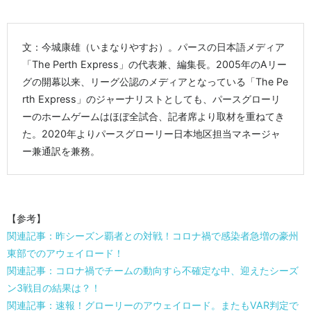
文：今城康雄（いまなりやすお）。パースの日本語メディア
「The Perth Express」の代表兼、編集長。2005年のAリー
グの開幕以来、リーグ公認のメディアとなっている「The Pe
rth Express」のジャーナリストとしても、パースグローリ
ーのホームゲームはほぼ全試合、記者席より取材を重ねてき
た。2020年よりパースグローリー日本地区担当マネージャ
ー兼通訳を兼務。
【参考】
関連記事：昨シーズン覇者との対戦！コロナ禍で感染者急増の豪州
東部でのアウェイロード！
関連記事：コロナ禍でチームの動向すら不確定な中、迎えたシーズ
ン3戦目の結果は？！
関連記事：速報！グローリーのアウェイロード。またもVAR判定で