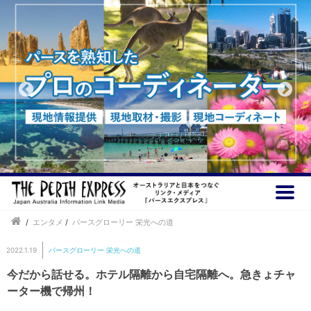
/
エンタメ
/
パースグローリー 栄光への道
2022.1.19
パースグローリー 栄光への道
今だから話せる。ホテル隔離から自宅隔離へ。急きょチャ
ーター機で帰州！