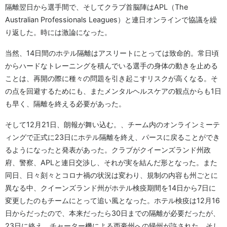
隔離翌日から選手間で、そしてクラブ首脳陣はAPL（The
Australian Professionals Leagues）と連日オンラインで協議を繰
り返した。時には激論になった。
当然、14日間のホテル隔離はアスリートにとっては致命的。常日頃
からハードなトレーニングを積んでいる選手の身体の動きを止める
ことは、再開の際に種々の問題を引き起こすリスクが高くなる。そ
の点を回避するためにも、またメンタルヘルスケアの観点からも1日
も早く、隔離を終える必要があった。
そして12月21日、朗報が舞い込む。、チーム内のオンラインミーテ
ィングで正式に23日にホテル隔離を終え、パースに戻ることができ
るようになったと発表があった。クラブがクイーンズランド州政
府、警察、APLと連日交渉し、それが実を結んだ形となった。また
同日、日々刻々とコロナ禍の状況は変わり、規制の内容も州ごとに
異なる中、クイーンズランド州がホテル検疫期間を14日から7日に
変更したのもチームにとって追い風となった。ホテル検疫は12月16
日からだったので、本来だったら30日までの隔離が必要だったが、
23日に終え、チャーター機による西豪州への帰州が許された。そし