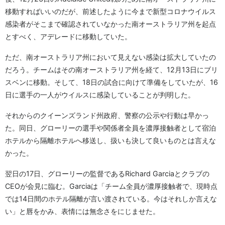
移動すればいいのだが、前述したように今まで新型コロナウイルス
感染者がそこまで確認されていなかった南オーストラリア州を起点
とすべく、アデレードに移動していた。
ただ、南オーストラリア州において見えない感染は拡大していたの
だろう。チームはその南オーストラリア州を経て、12月13日にブリ
スベンに移動。そして、18日の試合に向けて準備をしていたが、16
日に選手の一人がウイルスに感染していることが判明した。
それからのクイーンズランド州政府、警察の公示や行動は早かっ
た。同日、グローリーの選手や関係者全員を濃厚接触者として宿泊
ホテルから隔離ホテルへ移送し、扱いも決して良いものとは言えな
かった。
翌日の17日、グローリーの監督であるRichard Garciaとクラブの
CEOが会見に臨む。Garciaは「チーム全員が濃厚接触者で、現時点
では14日間のホテル隔離が言い渡されている。今はそれしか言えな
い」と唇をかみ、表情には無念さをにじませた。