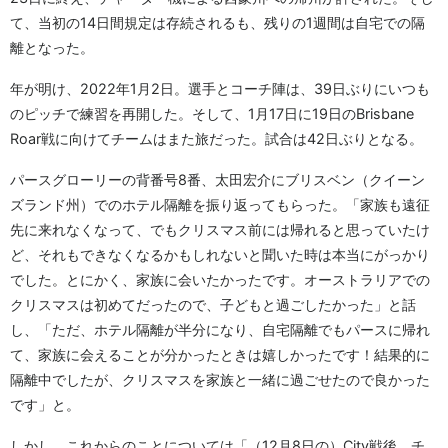
て、当初の14日間規定は存続されるも、残りの1週間は自宅での隔
離となった。
年が明け、2022年1月2日。選手とコーチ陣は、39日ぶりにいつも
のピッチで練習を再開した。そして、1月17日に19日のBrisbane
Roar戦に向けてチームはまた旅だった。試合は42日ぶりとなる。
パースグローリーの背番号8番、太田宏介にブリスベン（クイーン
ズランド州）でのホテル隔離を振り返ってもらった。「家族も遠征
先に来れなくなって、でもクリスマス前には帰れると思っていたけ
ど、それもできなくなるかもしれないと聞いた時は本当にがっかり
でした。とにかく、家族に会いたかったです。オーストラリアでの
クリスマスは初めてだったので、子どもと過ごしたかった」と話
し、「ただ、ホテル隔離が半分になり、自宅隔離でもパースに帰れ
て、家族に会えることが分かったときは嬉しかったです！結果的に
隔離中でしたが、クリスマスを家族と一緒に過ごせたので良かった
です」と。
しかし、これからのことについては「（12月8日の）City戦後、チ