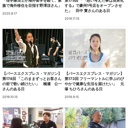
「理学療法士が海外留学を経て、家
第175回 「『想い考えた事は現実化
族で海外移住を目指す野澤涼さん」
する』で豪州1号店をオープンさせ
た」 田中 實さんのある日
2020.8.17
2019.11.15
【パースエクスプレス・マガジン】
【パースエクスプレス・マガジン】
第174回 「このままずっとお客さん
第173回 フリーマントルに学ぶのび
の前で歌い続けたい」 楠瀬 公一
やかで健康な生活を届けたい」 元
さんのある日
塚 ちひろさんのある日
2019.10.15
2019.9.15