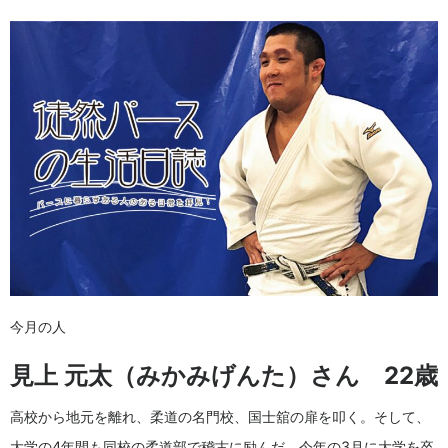
今月の人
見上 元太（みかみげんた）さん 22歳
高校から地元を離れ、柔道の名門校、国士舘の扉を叩く。そして、
大学の4年間も同校の柔道部で稽古に励んだ。今年の3月に大学を卒