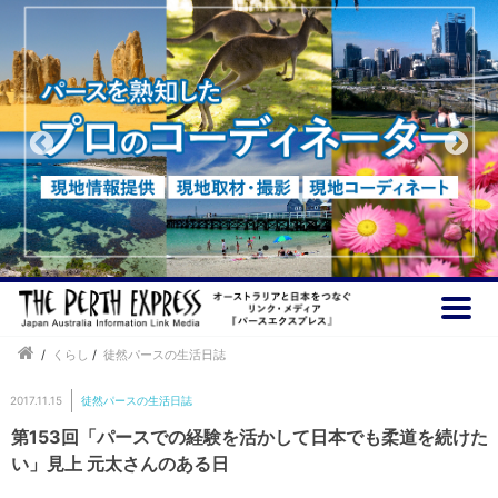
/
くらし
/
徒然パースの生活日誌
2017.11.15
徒然パースの生活日誌
第153回「パースでの経験を活かして日本でも柔道を続けた
い」見上 元太さんのある日