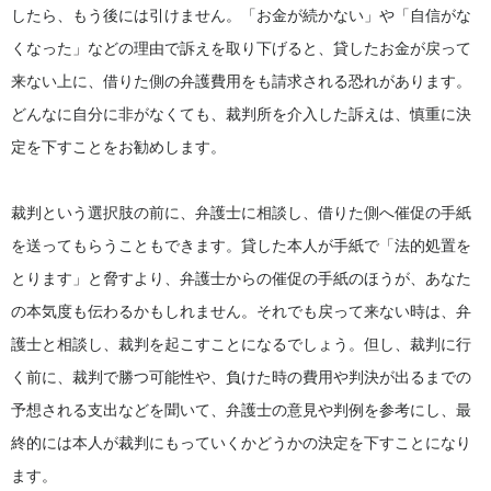
したら、もう後には引けません。「お金が続かない」や「自信がな
くなった」などの理由で訴えを取り下げると、貸したお金が戻って
来ない上に、借りた側の弁護費用をも請求される恐れがあります。
どんなに自分に非がなくても、裁判所を介入した訴えは、慎重に決
定を下すことをお勧めします。
裁判という選択肢の前に、弁護士に相談し、借りた側へ催促の手紙
を送ってもらうこともできます。貸した本人が手紙で「法的処置を
とります」と脅すより、弁護士からの催促の手紙のほうが、あなた
の本気度も伝わるかもしれません。それでも戻って来ない時は、弁
護士と相談し、裁判を起こすことになるでしょう。但し、裁判に行
く前に、裁判で勝つ可能性や、負けた時の費用や判決が出るまでの
予想される支出などを聞いて、弁護士の意見や判例を参考にし、最
終的には本人が裁判にもっていくかどうかの決定を下すことになり
ます。