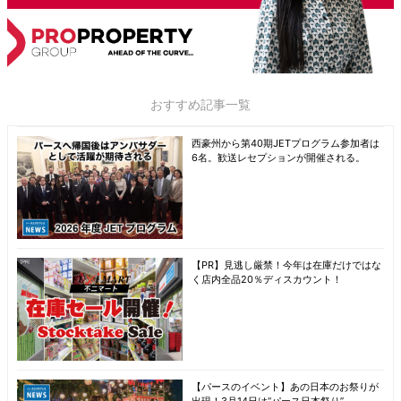
おすすめ記事一覧
西豪州から第40期JETプログラム参加者は
6名。歓送レセプションが開催される。
【PR】見逃し厳禁！今年は在庫だけではな
く店内全品20％ディスカウント！
【パースのイベント】あの日本のお祭りが
出現！3月14日は“パース日本祭り”