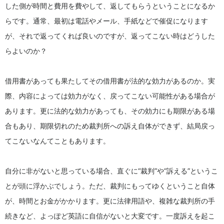
した側が時間と費用を費やして、返してもらうということになるか
らです。通常、最初は電話やメール、手紙などで催促になります
が、それで返ってくれば良いのですが、返ってこない時はどうした
らよいのか？
借用書があっても果たしてその借用書が法的な効力があるのか。実
際、内容によっては効力がなく、戻ってこない可能性がある場合が
あります。更に法的な効力があっても、その効力にも期限がある場
合もあり、期限切れのため裁判所への訴え自体ができず、結局戻っ
てこないなんてこともあります。
自分に非がないと思っている場合、直ぐに“裁判”や“訴える”というこ
とが頭に浮かぶでしょう。ただ、裁判にもってゆくということ自体
が、時間とお金がかかります。更に法律用語や、複雑な裁判所の手
続きなど、よっぽど英語に自信がないと大変です。一度訴えを起こ