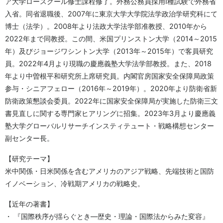
ア大学ロースクール修士課程修了。外務公務員採用Ⅰ種試験で外務省
入省。同省退職後、2007年に東京大学大学院法学政治学研究科にて
博士（法学）。2008年より法政大学法学部准教授、2010年から
2022年まで同教授。この間、米国プリンストン大学（2014～2015
年）及びジョージワシントン大学（2013年～2015年）で客員研究
員。2022年4月より現職の慶應義塾大学法学部教授。また、2018
年より中曽根平和研究所上席研究員。内閣官房国家安全保障局政策
参与・シニアフェロー（2016年～2019年）。2020年より防衛省新
防衛政策懇談会委員。2022年に国家安全保障局が実施した防衛三文
書見直しに関する専門家ヒアリングに招集。2023年3月より慶應義
塾大学グローバルリサーチインスティテュート・戦略構想センター
副センター長。
【研究テーマ】
米中関係・日米関係を含むアメリカのアジア戦略、先端技術と国防
イノベーション、冷戦期アメリカの戦略史。
【近年の著書】
・ 『国際秩序が揺らぐとき―歴史・理論・国際法からみた変容』