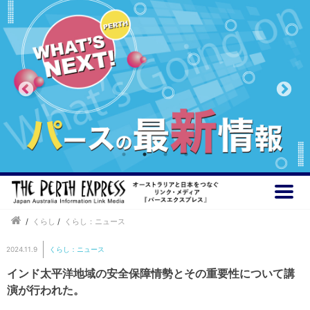
/
くらし
/
くらし：ニュース
2024.11.9
くらし：ニュース
インド太平洋地域の安全保障情勢とその重要性について講
演が行われた。