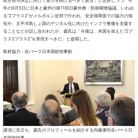
続き授与決定に向けて努力を続けるべきである」と忠告しつつ、今
年の9月5日に日本と豪州の第11回日豪外務・防衛閣僚協議、いわゆ
る“2プラス2”がメルボルン近郊で行われ、安全保障面での協力の強
化や、太平洋島しょ国のデジタル化に向けたインフラ整備を支援す
ることなどが話し合われたが、森氏は「今後は、米国を加えた“2プ
ラス2プラス2”を実現すべきだ」と提唱した。
取材協力：在パース日本国総領事館
講演に先立ち、森氏のプロフィールを紹介する内藤康司在パース日
本国総領事。