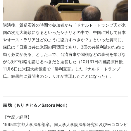
講演後、質疑応答の時間で参加者から「ドナルド・トランプ氏が米
国の次期大統領になるといったシナリオの中で、中国に対して日本
やオーストラリアはどのように協力すべきか？」といった質問に、
森氏は「日豪は共に米国の同盟国であり、3国の共通利益のために
動く必要がある」とした上で、台湾有事や関税などの事例を挙げな
がら対中戦略を講じるべきだと返答した（10月31日の当講演日後、
11月6日に米国大統領選で「勝利宣言」したドナルド・トランプ
氏。結果的に質問者のシナリオが実現したことになった）。
森 聡（もり さとる／Satoru Mori）
【学歴／経歴】
1995年京都大学法学部卒。同大学大学院法学研究科及び米コロンビ