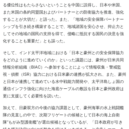
る優位性はもたらさないということを中国に説得し、日本や米国、
また米国の条約同盟国およびパートナーとの防衛協力を推進、強化
することが大切だ」と語った。また、「地域の安全保障パートナー
シップを引き続き構築することで、地域諸国を安心させ、抑止力と
してその地域の国民の支持を得て、侵略に抵抗する国民の決意を強
化することも重要だ」とも謳った。
そして、インド太平洋地域における「日本と豪州との安全保障協力
をどのように進めていくのか」といった議題には、豪州が日米共同
情報分析組織（BIAC）へ参加することによって情報収集・警戒監
視・偵察（ISR）協力における日米豪の連携が拡大され、また、豪州
と日本が連携して進めている水中戦能力開発や、太平洋島しょ国の
通信インフラ強化に向けた海底ケーブルの敷設を日本と豪州政府は
更に支援してく必要性を説いた。
加えて、日豪双方の今後の協力課題として、豪州海軍の水上戦闘艦
隊の見直しの中で、次期フリゲートの候補として日本の海上自衛
隊“もがみ型護衛艦”が選出候補となっているが、「日本政府が引き