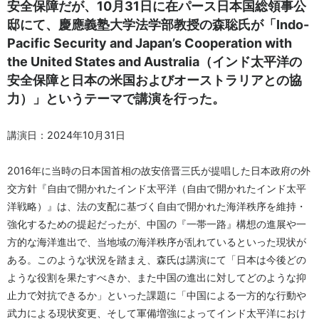
安全保障だが、10月31日に在パース日本国総領事公
邸にて、慶應義塾大学法学部教授の森聡氏が「Indo-
Pacific Security and Japan’s Cooperation with
the United States and Australia（インド太平洋の
安全保障と日本の米国およびオーストラリアとの協
力）」というテーマで講演を行った。
講演日：2024年10月31日
2016年に当時の日本国首相の故安倍晋三氏が提唱した日本政府の外
交方針『自由で開かれたインド太平洋（自由で開かれたインド太平
洋戦略）』は、法の支配に基づく自由で開かれた海洋秩序を維持・
強化するための提起だったが、中国の『一帯一路』構想の進展や一
方的な海洋進出で、当地域の海洋秩序が乱れているといった現状が
ある。このような状況を踏まえ、森氏は講演にて「日本は今後どの
ような役割を果たすべきか、また中国の進出に対してどのような抑
止力で対抗できるか」といった課題に「中国による一方的な行動や
武力による現状変更、そして軍備増強によってインド太平洋におけ