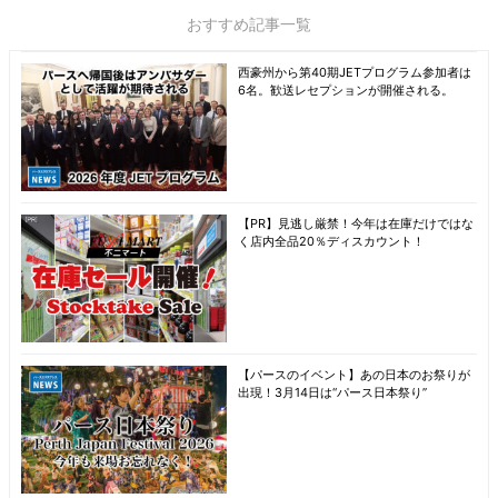
おすすめ記事一覧
西豪州から第40期JETプログラム参加者は
6名。歓送レセプションが開催される。
【PR】見逃し厳禁！今年は在庫だけではな
く店内全品20％ディスカウント！
【パースのイベント】あの日本のお祭りが
出現！3月14日は“パース日本祭り”