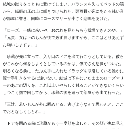
結城の蹴りをまともに受けてしまい、バランスを失ってベッドの端
から、絨緞の床の上に叩きつけられた。頭蓋骨が床にあたる鈍い音
が部屋に響き、同時にローズマリーが小さく悲鳴をあげた。
「ローズ、一緒に来いや、おのれを見たらもう我慢できんのや。」
「兄貴、女は下のもんが後で必ず届けますから、ここはとりあえず
お願いしますよ。」
珍蔵が先に立って、入り口のドアを出て行こうとしている。彼ら
がこれから何をしようとしているのかは、僕でさえ想像がついた。
明るくなる前に、たぶん手に入れたドラッグを取引している誰かに
渡す手引きをするに違いない。結城は下をむいたままのローズマリ
ーのあごの辺りを、これ以上いやらしく触ることができないくらい
しつこく撫で回してから、珍蔵の後を追って部屋から出て行った。
「三辻、若いもんが外は固めとる。逃げようなんて思わんと、ここ
でおとなしくしとれ。」
ドアを閉める前に珍蔵がもう一度顔を出した。その顔が鬼に見え