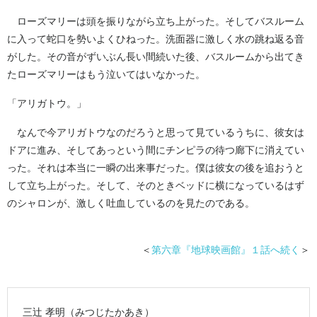
ローズマリーは頭を振りながら立ち上がった。そしてバスルーム
に入って蛇口を勢いよくひねった。洗面器に激しく水の跳ね返る音
がした。その音がずいぶん長い間続いた後、バスルームから出てき
たローズマリーはもう泣いてはいなかった。
「アリガトウ。」
なんで今アリガトウなのだろうと思って見ているうちに、彼女は
ドアに進み、そしてあっという間にチンピラの待つ廊下に消えてい
った。それは本当に一瞬の出来事だった。僕は彼女の後を追おうと
して立ち上がった。そして、そのときベッドに横になっているはず
のシャロンが、激しく吐血しているのを見たのである。
＜
第六章『地球映画館』１話へ続く
＞
三辻 孝明（みつじたかあき）