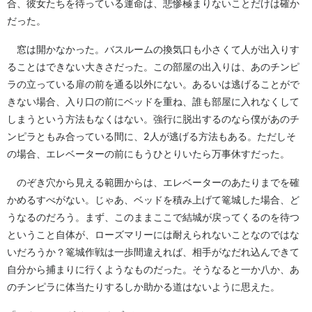
合、彼女たちを待っている運命は、悲惨極まりないことだけは確か
だった。
窓は開かなかった。バスルームの換気口も小さくて人が出入りす
ることはできない大きさだった。この部屋の出入りは、あのチンピ
ラの立っている扉の前を通る以外にない。あるいは逃げることがで
きない場合、入り口の前にベッドを重ね、誰も部屋に入れなくして
しまうという方法もなくはない。強行に脱出するのなら僕があのチ
ンピラともみ合っている間に、2人が逃げる方法もある。ただしそ
の場合、エレベーターの前にもうひとりいたら万事休すだった。
のぞき穴から見える範囲からは、エレベーターのあたりまでを確
かめるすべがない。じゃあ、ベッドを積み上げて篭城した場合、ど
うなるのだろう。まず、このままここで結城が戻ってくるのを待つ
ということ自体が、ローズマリーには耐えられないことなのではな
いだろうか？篭城作戦は一歩間違えれば、相手がなだれ込んできて
自分から捕まりに行くようなものだった。そうなると一か八か、あ
のチンピラに体当たりするしか助かる道はないように思えた。