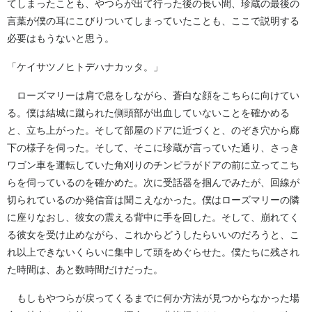
てしまったことも、やつらが出て行った後の長い間、珍蔵の最後の
言葉が僕の耳にこびりついてしまっていたことも、ここで説明する
必要はもうないと思う。
「ケイサツノヒトデハナカッタ。」
ローズマリーは肩で息をしながら、蒼白な顔をこちらに向けてい
る。僕は結城に蹴られた側頭部が出血していないことを確かめる
と、立ち上がった。そして部屋のドアに近づくと、のぞき穴から廊
下の様子を伺った。そして、そこに珍蔵が言っていた通り、さっき
ワゴン車を運転していた角刈りのチンピラがドアの前に立ってこち
らを伺っているのを確かめた。次に受話器を掴んでみたが、回線が
切られているのか発信音は聞こえなかった。僕はローズマリーの隣
に座りなおし、彼女の震える背中に手を回した。そして、崩れてく
る彼女を受け止めながら、これからどうしたらいいのだろうと、こ
れ以上できないくらいに集中して頭をめぐらせた。僕たちに残され
た時間は、あと数時間だけだった。
もしもやつらが戻ってくるまでに何か方法が見つからなかった場