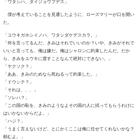
「ワタシハ、ダイジョウブデス」
僕が考えていることを見通したように、ローズマリーが口を開い
た。
「ユウキガホシイノハ、ワタシダケデスカラ。」
「何を言ってるんだ、きみはそれでいいのか？いや、きみがそれで
いいと言っても、俺は嫌だ。俺はシャロンに約束したんだ。だか
ら、きみをユウキに渡すことなんて絶対にできない。」
「ヤクソク？」
「ああ、きみのためなら死ねるって約束した。」
「ドウシテ？」
「それは、、、」
「ソレハ？」
「この国の恥を、きみのようなよその国の人に拭ってもらうわけに
はいかないからだよ。」
「ハジ？」
「うまく言えないけど、とにかくここは俺に任せてくれないかな？
頼むよ。」