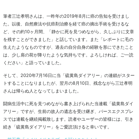
筆者三辻孝明さんは、一昨年の2019年8月に癌の告知を受けまし
た。以後、自然療法や抗癌剤治療を経て癌の摘出手術を受けるな
ど、その約10ヶ月間、「静かに死を見つめながら、久しぶりに文章
を残すことができました」と話しています。また「レポートに毛の
生えたようなものですが、過去の自分自身の経験を形にできたこと
は、少し肩の荷が降りたような気持ちです。よろしければ、ご一読
ください」と語っていました。
そして、2020年7月16日に当「硫黄島ダイアリー」の連鎖がスター
トすることになりましたが、翌月の8月10日、残念ながら三辻孝明
さんは帰らぬ人となってしまいました。
闘病生活中に死を見つめながら書き上げられた当連載「硫黄島ダイ
アリー」ですが、生前の故人の遺志を受け継ぎ、パースエクスプレ
スでは連載を継続掲載致します。読者やユーザーの皆様には、引き
続き「硫黄島ダイアリー」をご愛読頂けると幸いです。