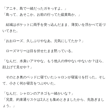
「アニキ、島で一緒だったガキっすよ。」
「島って、あそこか。お前の行ってた硫黄島か。」
結城はポケットに両手を突っ込んだまま、薄笑いを浮かべて近づ
いてきた。
「おおローズ、久しぶりやなあ。元気にしてたか？」
ローズマリーは目を伏せたまま黙っている。
「なんだ、水臭いアマやな。もう他人の仲やないやないか？ほら、
顔上げて見せや？」
そのとき奥のベッドに寝ていたシャロンが寝返りを打った。そし
て、小さく何か寝言をつぶやいた。
「なんだ、シャロンのアネゴも一緒かいな？」
「兄貴、約束通りスケは2人とも集めときましたから、先急ぎまし
ょう。」