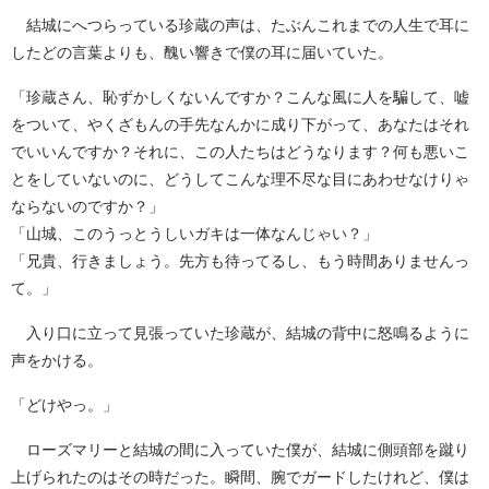
結城にへつらっている珍蔵の声は、たぶんこれまでの人生で耳に
したどの言葉よりも、醜い響きで僕の耳に届いていた。
「珍蔵さん、恥ずかしくないんですか？こんな風に人を騙して、嘘
をついて、やくざもんの手先なんかに成り下がって、あなたはそれ
でいいんですか？それに、この人たちはどうなります？何も悪いこ
とをしていないのに、どうしてこんな理不尽な目にあわせなけりゃ
ならないのですか？」
「山城、このうっとうしいガキは一体なんじゃい？」
「兄貴、行きましょう。先方も待ってるし、もう時間ありませんっ
て。」
入り口に立って見張っていた珍蔵が、結城の背中に怒鳴るように
声をかける。
「どけやっ。」
ローズマリーと結城の間に入っていた僕が、結城に側頭部を蹴り
上げられたのはその時だった。瞬間、腕でガードしたけれど、僕は