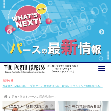
お知らせ
：
西豪州から第40期JETプログラム参加者は6名。歓送レセプションが開催される。
/
医療・健康
/
パースの医療現場から