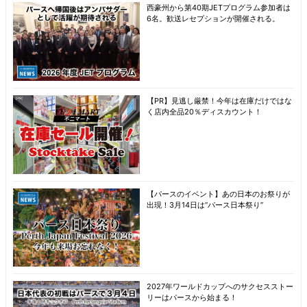
西豪州から第40期JETプログラム参加者は
6名。歓送レセプションが開催される。
【PR】見逃し厳禁！今年は在庫だけではな
く店内全品20％ディスカウント！
【パースのイベント】あの日本のお祭りが
出現！3月14日は“パース日本祭り”
2027年ワールドカップへのサクセスストー
リーはパースから始まる！