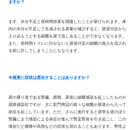
ますか？
まず、水分不足と長時間排尿を我慢したことが挙げられます。体
内の水分が不足して生成される尿量が減少すると、尿道付近から
入り込もうとする細菌を尿で流し去ることができなくなります。
また、長時間トイレに行かないと尿道付近の細菌の進入を流され
る前に許してしまうことにもなります。
今後更に症状は悪化することはありますか？
尿の通り道である腎臓、膀胱、尿道に細菌感染を起こしたものが
尿路感染症ですが、主に肛門周辺の様々な細菌が尿道から入って
炎症を起こしています。ただ、さらに進行すると尿管を逆のぼり
腎臓にまで感染による炎症が進んで腎盂腎炎を引き起こし、この
場合だと腰痛や高熱などの症状も現れることもあります。男性よ