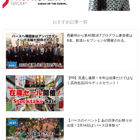
おすすめ記事一覧
西豪州から第40期JETプログラム参加者は
6名。歓送レセプションが開催される。
【PR】見逃し厳禁！今年は在庫だけではな
く店内全品20％ディスカウント！
【パースのイベント】あの日本のお祭りが
出現！3月14日は“パース日本祭り”