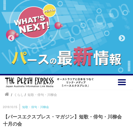
/
くらし
/
短歌・俳句・川柳会
2019.10.15
短歌・俳句・川柳会
【パースエクスプレス・マガジン】短歌・俳句・川柳会
十月の会