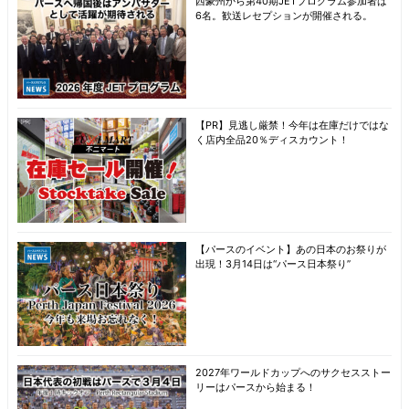
西豪州から第40期JETプログラム参加者は
6名。歓送レセプションが開催される。
【PR】見逃し厳禁！今年は在庫だけではな
く店内全品20％ディスカウント！
【パースのイベント】あの日本のお祭りが
出現！3月14日は“パース日本祭り”
2027年ワールドカップへのサクセスストー
リーはパースから始まる！