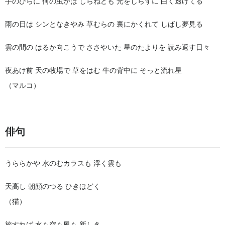
手のひらに 何の虫かは しらねども 光をしらずに 白く透けてる
雨の日は シンとなきやみ 草むらの 裏にかくれて しばし夢見る
雲の間の はるか向こうで ささやいた 星のたよりを 読み返す日々
夜あけ前 天の牧場で 草をはむ 牛の背中に そっと流れ星
（マルコ）
俳句
うららかや 水のむカラスも 浮く雲も
天高し 朝顔のつる ひきほどく
（猫）
旅すれば 水も空も風も 新しき