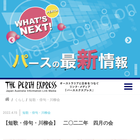
/
くらし
/
短歌・俳句・川柳会
2022.4.15
短歌・俳句・川柳会
【短歌・俳句・川柳会】 二〇二二年 四月の会