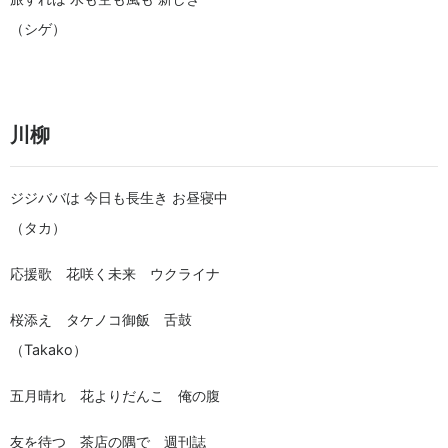
（シゲ）
川柳
ジジババは 今日も長生き お昼寝中
（タカ）
応援歌 花咲く未来 ウクライナ
桜添え タケノコ御飯 舌鼓
（Takako）
五月晴れ 花よりだんこ 俺の腹
友を待つ 茶店の隅で 週刊誌