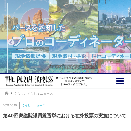
/
くらし
/
くらし：ニュース
2021.10.15
くらし：ニュース
第49回衆議院議員総選挙における在外投票の実施について