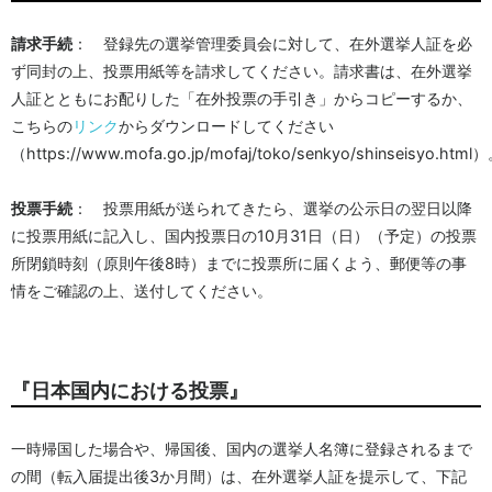
請求手続
： 登録先の選挙管理委員会に対して、在外選挙人証を必
ず同封の上、投票用紙等を請求してください。請求書は、在外選挙
人証とともにお配りした「在外投票の手引き」からコピーするか、
こちらの
リンク
からダウンロードしてください
（https://www.mofa.go.jp/mofaj/toko/senkyo/shinseisyo.html
投票手続
： 投票用紙が送られてきたら、選挙の公示日の翌日以降
に投票用紙に記入し、国内投票日の10月31日（日）（予定）の投票
所閉鎖時刻（原則午後8時）までに投票所に届くよう、郵便等の事
情をご確認の上、送付してください。
『日本国内における投票』
一時帰国した場合や、帰国後、国内の選挙人名簿に登録されるまで
の間（転入届提出後3か月間）は、在外選挙人証を提示して、下記