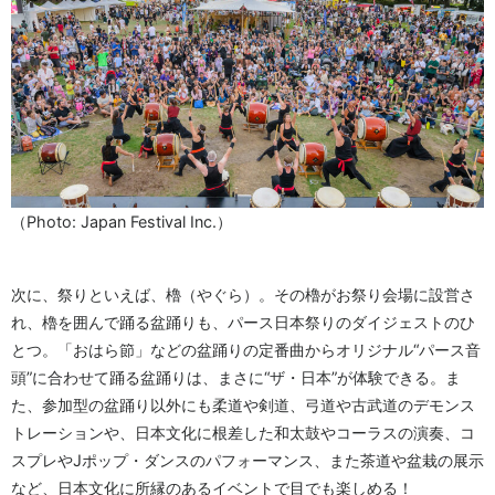
（Photo: Japan Festival Inc.）
次に、祭りといえば、櫓（やぐら）。その櫓がお祭り会場に設営さ
れ、櫓を囲んで踊る盆踊りも、パース日本祭りのダイジェストのひ
とつ。「おはら節」などの盆踊りの定番曲からオリジナル“パース音
頭”に合わせて踊る盆踊りは、まさに“ザ・日本”が体験できる。ま
た、参加型の盆踊り以外にも柔道や剣道、弓道や古武道のデモンス
トレーションや、日本文化に根差した和太鼓やコーラスの演奏、コ
スプレやJポップ・ダンスのパフォーマンス、また茶道や盆栽の展示
など、日本文化に所縁のあるイベントで目でも楽しめる！