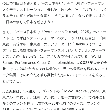
今回で11回目を迎える“パース日本祭り”。今年も招待パフォーマン
スやデモンストレーション、催し物に展示会、そして盆踊りに、バ
ラエティに富んだ屋台の食事と、見て参加して、食べて楽しいまさ
に日本の祭りで日本を感じよう！
さて、「パース日本祭り『Perth Japan Festival』2025」のハイラ
イトは、まずはゲストパフォーマーのステージ！ひと組目は、『関
東第一高等学校（東京都）のチアリーダー部「Barbie’S（バービー
ズ）』による野球応援パフォーマンスおよびオリジナルパフォーマ
ンス。この「Barbie’S」は、アメリカで開催されている「World
School Performance Cheer Championships」の2023年大会で優
勝、そして2024年大会では準優勝と世界でも最高峰を極めるチアリ
ーダ集団！その名立たる彼ら高校生たちのパフォーマンスを観るこ
とができる。
ふた組目は、3人組ガールズバンドの『Tokyo Groove Jyoshi／東
京グルーヴ女子』、通称「グル女」。近年の世界ツアーで海外にも
多くのファンを持ち、70年代〜80年代前半のジャズ、ファンク、
R&B、ロックなど幅広いジャンルの楽曲が演奏される。