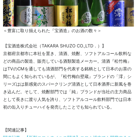
＜豊富に取り揃えられた『宝酒造』のお酒の数々＞
【宝酒造株式会社（TAKARA SHUZO CO.,LTD．）】
京都府京都市に本社を置き、清酒、焼酎、ソフトアルコール飲料な
どの商品の製造、販売している酒類製造メーカー。清酒『松竹梅』
はTVのCMを通しても清酒部門を代表する銘柄として日本のお茶の
間にもよく知られているが、『松竹梅白壁蔵』ブランドの「澪」シ
リーズはは新感覚のスパークリング清酒として日本酒界に新風を巻
き込んだ。そして、焼酎部門では「純」ブランドが当社の主力商品
として長きに渡り人気を誇り、ソフトアルコール飲料部門では日本
初の缶入りチューハイを発売したことでも知られている。
【関連記事】