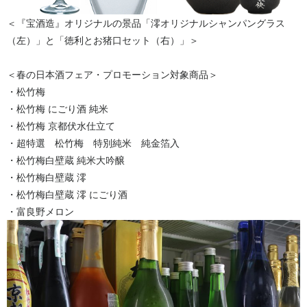
＜『宝酒造』オリジナルの景品「澪オリジナルシャンパングラス
（左）」と「徳利とお猪口セット（右）」＞
＜春の日本酒フェア・プロモーション対象商品＞
・松竹梅
・松竹梅 にごり酒 純米
・松竹梅 京都伏水仕立て
・超特選 松竹梅 特別純米 純金箔入
・松竹梅白壁蔵 純米大吟醸
・松竹梅白壁蔵 澪
・松竹梅白壁蔵 澪 にごり酒
・富良野メロン