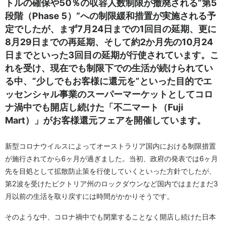
トルの確保や50％の収容人数制限が撤廃される“第5
段階（Phase 5）”への制限緩和措置が実施される予
定でしたが、まず7月24日までの1回目の延期、更に
8月29日までの再延期、そして約2か月先の10月24
日までといった3回目の延期が行使されています。こ
れを受け、現在でも制限下での生活が続けられてい
る中、“少しでもお客様に還元を”といった目的でエ
ッセンシャル事業のスーパーマーケットとしてコロ
ナ渦中でも開店し続けた「不二マート（Fuji
Mart）」がお客様還元フェアを開催しています。
新型コロナウイルスによってオーストラリア国内における制限措置
が施行されてから6ヶ月が過ぎました。当初、政府の発表では6ヶ月
先を目処として拡散防止策を行使していくといった方針でしたが、
第2波を受けたビクトリア州のロックダウンなど国内ではまだまだ3
月以前の生活を取り戻すには時間がかかりそうです。
そのような中、コロナ禍中でも閉業することなく開店し続けた日本