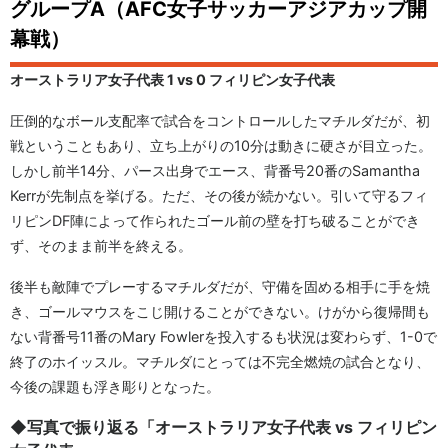
グループA（AFC女子サッカーアジアカップ開
幕戦）
オーストラリア女子代表 1 vs 0 フィリピン女子代表
圧倒的なボール支配率で試合をコントロールしたマチルダだが、初
戦ということもあり、立ち上がりの10分は動きに硬さが目立った。
しかし前半14分、パース出身でエース、背番号20番のSamantha
Kerrが先制点を挙げる。ただ、その後が続かない。引いて守るフィ
リピンDF陣によって作られたゴール前の壁を打ち破ることができ
ず、そのまま前半を終える。
後半も敵陣でプレーするマチルダだが、守備を固める相手に手を焼
き、ゴールマウスをこじ開けることができない。けがから復帰間も
ない背番号11番のMary Fowlerを投入するも状況は変わらず、1-0で
終了のホイッスル。マチルダにとっては不完全燃焼の試合となり、
今後の課題も浮き彫りとなった。
◆写真で振り返る「オーストラリア女子代表 vs フィリピン