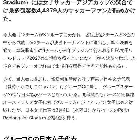
Stadium）には女子サッカーアジアカップの試合で
は最多観客数4,4379人のサッカーファンが詰めかけ
た。
今大会は12チームが3グループに分かれ、各組上位2チームと3位の
中から成績上位2チームが決勝トーナメントに進出し、準々決勝を
経て、準決勝進出の4チームが来年ブラジルで行われるFIFA女子ワ
ールドカップ2027の出場権を得ることになる（準々決勝で敗北した
場合でもプレーオフ経由で出場権を獲得できる可能性もある）。
さて、当大会に参加し、優勝候補筆頭と呼び声高い日本女子代表
（愛称：なでしこジャパン）はグループCに属し、グループステー
ジの試合開催地がパースとなっている。開幕試合もパースで開催地
オーストラリア女子代表（グループA）がフィリピン女子代表と対
戦したが、日本女子代表は3月4日（水曜日）からパースのPerth
Rectangular Stadiumで3試合を行う。
グループCの日本女子代表