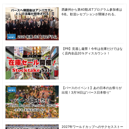
西豪州から第40期JETプログラム参加者は
6名。歓送レセプションが開催される。
【PR】見逃し厳禁！今年は在庫だけではな
く店内全品20％ディスカウント！
【パースのイベント】あの日本のお祭りが
出現！3月14日は“パース日本祭り”
2027年ワールドカップへのサクセスストー