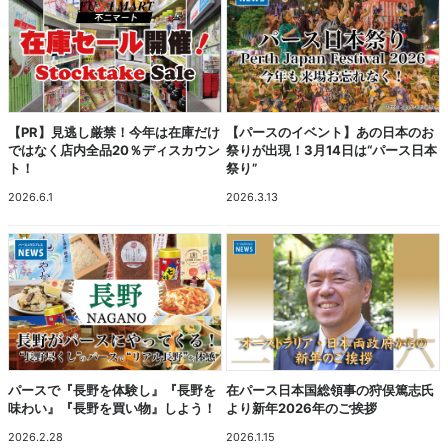
【PR】見逃し厳禁！今年は在庫だけ
【パースのイベント】あの日本のお
ではなく店内全品20％ディスカウン
祭りが出現！3月14日は“パース日本
ト！
祭り”
2026.6.1
2026.3.13
パースで『長野を体験し』『長野を
在パース日本国総領事の狩俣篤志氏
味わい』『長野を買い物』しよう！
より新年2026年のご挨拶
2026.2.28
2026.1.15