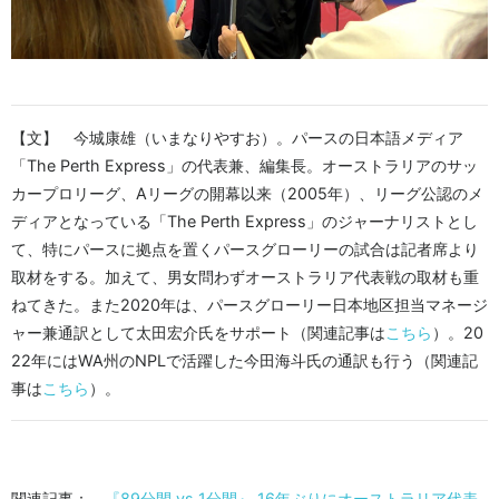
【文】 今城康雄（いまなりやすお）。パースの日本語メディア
「The Perth Express」の代表兼、編集長。オーストラリアのサッ
カープロリーグ、Aリーグの開幕以来（2005年）、リーグ公認のメ
ディアとなっている「The Perth Express」のジャーナリストとし
て、特にパースに拠点を置くパースグローリーの試合は記者席より
取材をする。加えて、男女問わずオーストラリア代表戦の取材も重
ねてきた。また2020年は、パースグローリー日本地区担当マネージ
ャー兼通訳として太田宏介氏をサポート（関連記事は
こちら
）。20
22年にはWA州のNPLで活躍した今田海斗氏の通訳も行う（関連記
事は
こちら
）。
関連記事：
『89分間 vs 1分間』 16年ぶりにオーストラリア代表