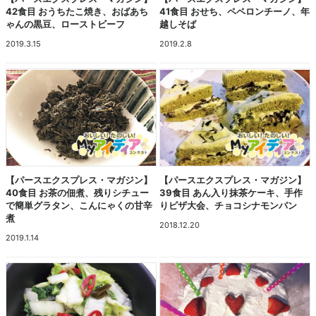
42食目 おうちたこ焼き、おばあち
41食目 おせち、ペペロンチーノ、年
ゃんの黒豆、ローストビーフ
越しそば
2019.3.15
2019.2.8
【パースエクスプレス・マガジン】
【パースエクスプレス・マガジン】
40食目 お茶の佃煮、残りシチュー
39食目 あん入り抹茶ケーキ、手作
で簡単グラタン、こんにゃくの甘辛
りピザ大会、チョコシナモンパン
煮
2018.12.20
2019.1.14