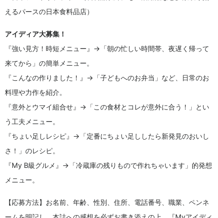
えるパースの日本食料品店）
アイディア大募集！
『強い見方！時短メニュー』→「朝の忙しい時間帯、夜遅く帰って
来てから」の簡単メニュー。
『こんなの作りました！』→「子どもへのお弁当」など、日常のお
料理や力作を紹介。
『意外とウマイ組合せ』→「この食材とコレが意外に合う！」とい
う工夫メニュー。
『ちょい足しレシピ』→「定番にちょい足ししたら新発見のおいし
さ！」のレシピ。
『My B級グルメ』→「冷蔵庫の残りもので作れちゃいます」的発想
メニュー。
【応募方法】お名前、年齢、性別、住所、電話番号、職業、ペンネ
ームを明記し、本誌への感想を必ずお書き添えの上、『Myアイディ